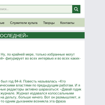
ные
Служители культа
Творцы
Контакты
ПОСЛЕДНЕЙ»
 Ну, по крайней мере, только избранные могут
» фигурирует во всех интервью и во всех каких-
 был год 84-й. Повесть называлась «Кто
огическими властями по предыдущим работам. И я
авные редакторы активно шарахаться: «Давай годик
в журнале. Журнал издавался колоссальными
 на дельту, больше ничего. Вот он размышляет, и
ак-то одним дыханием возникла эта фраза