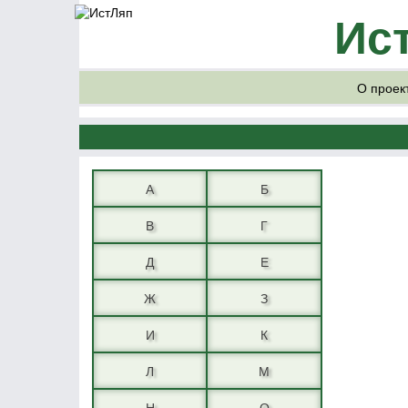
Ис
О проек
А
Б
В
Г
Д
Е
Ж
З
И
К
Л
М
Н
О