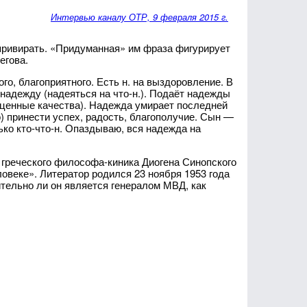
Интервью каналу ОТР, 9 февраля 2015 г.
привирать. «Придуманная» им фраза фигурирует
егова.
го, благоприятного. Есть н. на выздоровление. В
 надежду (надеяться на что-н.). Подаёт надежды
 ценные качества). Надежда умирает последней
но) принести успех, радость, благополучие. Сын —
лько кто-что-н. Опаздываю, вся надежда на
 греческого философа-киника Диогена Синопского
ловеке». Литератор родился 23 ноября 1953 года
ительно ли он является генералом МВД, как