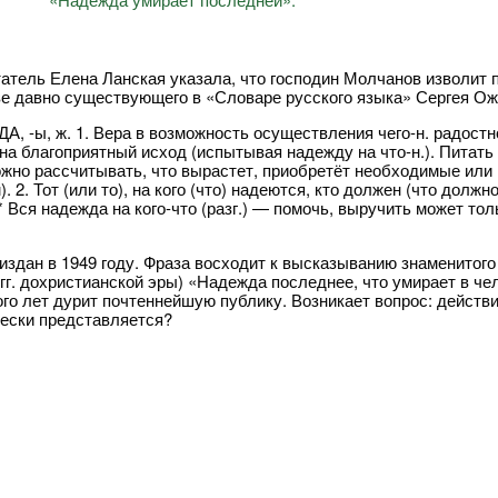
атель Елена Ланская указала, что господин Молчанов изволит 
ве давно существующего в «Словаре русского языка» Сергея Ож
, -ы, ж. 1. Вера в возможность осуществления чего-н. радостно
на благоприятный исход (испытывая надежду на что-н.). Питать
можно рассчитывать, что вырастет, приобретёт необходимые или
. 2. Тот (или то), на кого (что) надеются, кто должен (что долж
.* Вся надежда на кого-что (разг.) — помочь, выручить может то
издан в 1949 году. Фраза восходит к высказыванию знаменитого
 гг. дохристианской эры) «Надежда последнее, что умирает в че
ого лет дурит почтеннейшую публику. Возникает вопрос: действ
ески представляется?