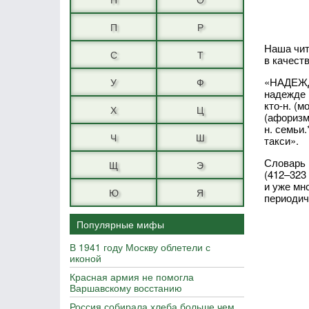
П
Р
Наша чит
С
Т
в качест
«НАДЕЖДА
У
Ф
надежде 
кто-н. (
Х
Ц
(афоризм)
н. семьи
Ч
Ш
такси».
Словарь 
Щ
Э
(412–323
и уже мн
Ю
Я
периодич
Популярные мифы
В 1941 году Москву облетели с
иконой
Красная армия не помогла
Варшавскому восстанию
Россия собирала хлеба больше чем