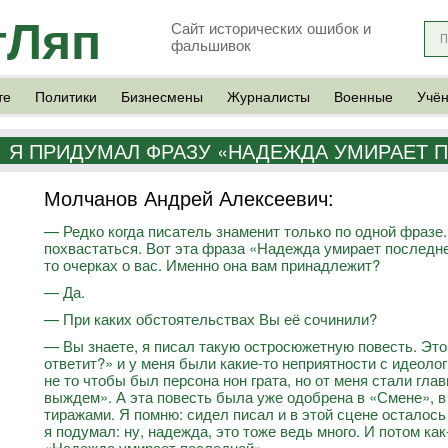
тЛяп
Сайт исторических ошибок и
фальшивок
те
Политики
Бизнесмены
Журналисты
Военные
Учё
Я ПРИДУМАЛ ФРАЗУ «НАДЕЖДА УМИРАЕТ 
Молчанов Андрей Алексеевич:
— Редко когда писатель знаменит только по одной фразе.
похвастаться. Вот эта фраза «Надежда умирает последней
то очерках о вас. Именно она вам принадлежит?
— Да.
— При каких обстоятельствах Вы её сочинили?
— Вы знаете, я писал такую остросюжетную повесть. Это
ответит?» и у меня были какие-то неприятности с идеол
не то чтобы был персона нон грата, но от меня стали гл
выждем». А эта повесть была уже одобрена в «Смене», 
тиражами. Я помню: сидел писал и в этой сцене осталось
я подумал: ну, надежда, это тоже ведь много. И потом к
«Надежда умирает последней».