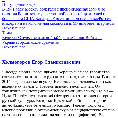
Популярные мифы
В 1941 году Москву облетели с иконой
Красная армия не
помогла Варшавскому восстанию
Россия собирала хлеба
больше чем США Канада и Аргентина вместе взятые
Россия
никогда ни на кого не нападала
Кузьма Минин был татарином
Показать все
Темы
Великая Отечественная война
Украина
Сталин
Война на
Украине
Бородинское сражение
Показать все
Холмогоров Егор Станиславович:
Я всегда любил Гребенщикова, хорошо знал его творчество,
считал его талантливым русским поэтом, писал о нём. В июне
2014 года он для меня умер. Не только как человек, но и как
явление культуры… Гребень именно такой случай. Он
талантлив как поэт (музыка менее принципиальна). Но он —
Иуда. Причём иуда масштаба беспрецедентного для истории
русской культуры. Во время Крымской войны на стороне
англо-французов был лишь публицист Герцен. Толстого
многие прокляли в русско-японскую за пацифистскую статью
(которая сильно повлияла на японских пацифистов). Во