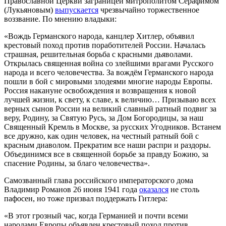
Православной Церкви заграницей митрополитом Серафимом
(Лукьяновым)
выпускается
чрезвычайно торжественное
воззвание. По мнению владыки:
«Вождь Германского народа, канцлер Хитлер, объявил
крестовый поход против поработителей России. Началась
страшная, решительная борьба с красными дьяволами.
Открылась священная война со злейшими врагами Русского
народа и всего человечества. За вождём Германского народа
пошли в бой с мировыми злодеями многие народы Европы.
Россия накануне освобождения и возвращения к новой
лучшей жизни, к свету, к славе, к величию… Призываю всех
верных сынов России на великий славный ратный подвиг за
веру, Родину, за Святую Русь, за Дом Богородицы, за наш
Священный Кремль в Москве, за русских Угодников. Встанем
все дружно, как один человек, на честный ратный бой с
красным диаволом. Прекратим все наши распри и раздоры.
Объединимся все в священной борьбе за правду Божию, за
спасение Родины, за благо человечества».
Самозванный глава российского императорского дома
Владимир Романов 26 июня 1941 года
оказался
не столь
пафосен, но тоже призвал поддержать Гитлера:
«В этот грозный час, когда Германией и почти всеми
народами Европы объявлен крестовый поход против