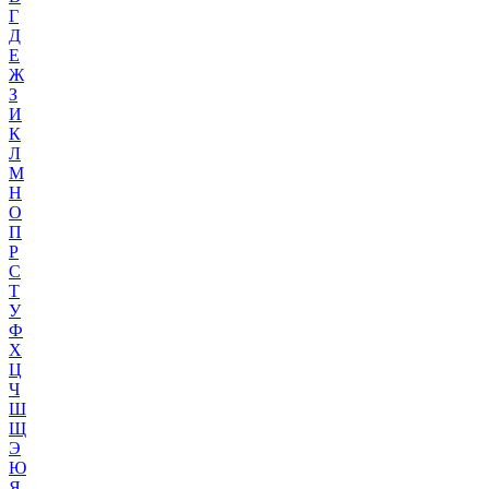
Г
Д
Е
Ж
З
И
К
Л
М
Н
О
П
Р
С
Т
У
Ф
Х
Ц
Ч
Ш
Щ
Э
Ю
Я