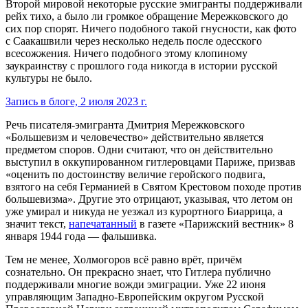
Второй мировой некоторые русские эмигранты поддерживали
рейх тихо, а было ли громкое обращение Мережковского до
сих пор спорят. Ничего подобного такой гнусности, как фото
с Саакашвили через несколько недель после одесского
всесожжения. Ничего подобного этому клопиному
заукраинству с прошлого года никогда в истории русской
культуры не было.
Запись в блоге, 2 июля 2023 г.
Речь писателя-эмигранта Дмитрия Мережковского
«Большевизм и человечество» действительно является
предметом споров. Одни считают, что он действительно
выступил в оккупированном гитлеровцами Париже, призвав
«оценить по достоинству величие геройского подвига,
взятого на себя Германией в Святом Крестовом походе против
большевизма». Другие это отрицают, указывая, что летом он
уже умирал и никуда не уезжал из курортного Биаррица, а
значит текст,
напечатанный
в газете «Парижский вестник» 8
января 1944 года — фальшивка.
Тем не менее, Холмогоров всё равно врёт, причём
сознательно. Он прекрасно знает, что Гитлера публично
поддерживали многие вожди эмиграции. Уже 22 июня
управляющим Западно-Европейским округом Русской