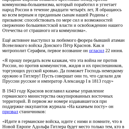
коммунизма-большевизма, который поработил и угнетает
народ России в течение двадцати четырёх лет, Я обращаюсь
ко всем верным и преданным сынам нашей Родины с
призывом: способствовать по мере сил и возможностей
свержению большевистской власти и освобождению нашего
Отечества от страшного ига коммунизма».
Ещё активнее выступил за любимого фюрера бывший атаман
Всевеликого войска Донского Пётр Краснов. Как и
митрополит Серафим, первое воззвание он
огласил
22 июня.
«Я прошу передать всем казакам, что эта война не против
России, но против коммунистов, жидов и их приспешников,
торгующих русской кровью. Да поможет Господь немецкому
оружию и Гитлеру! Пусть совершат они то, что сделали для
Пруссии русские и император Александр I в 1813 году»
В 1943 году Краснов возглавил казачье управление
германского министерства оккупированных восточных
территорий. В первом же номере издававшегося при
поддержке оккупантов журнала «На казачьем посту» он
призвал
станичников:
«Идите в германские войска, идите с ними и помните, что в
Новой Европе Адольфа Гитлера будет место только тем, кто в