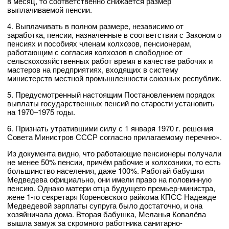
в месяц, то соответственно снижается размер
выплачиваемой пенсии.
4. Выплачивать в полном размере, независимо от
заработка, пенсии, назначенные в соответствии с Законом о
пенсиях и пособиях членам колхозов, пенсионерам,
работающим с согласия колхозов в свободное от
сельскохозяйственных работ время в качестве рабочих и
мастеров на предприятиях, входящих в систему
министерств местной промышленности союзных республик.
5. Предусмотренный настоящим Постановлением порядок
выплаты государственных пенсий по старости установить
на 1970–1975 годы.
6. Признать утратившими силу с 1 января 1970 г. решения
Совета Министров СССР согласно прилагаемому перечню».
Из документа видно, что работающие пенсионеры получали
не менее 50% пенсии, причём рабочие и колхозники, то есть
большинство населения, даже 100%. Работай бабушки
Медведева официально, они имели право на половинную
пенсию. Однако матери отца будущего премьер-министра,
жене 1-го секретаря Кореновского райкома КПСС Надежде
Медведевой зарплаты супруга было достаточно, и она
хозяйничала дома. Вторая бабушка, Меланья Ковалёва
вышла замуж за скромного работника санитарно-