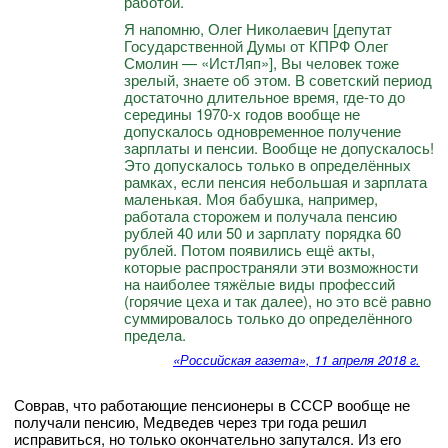
работой.
Я напомню, Олег Николаевич [депутат
Государственной Думы от КПРФ Олег
Смолин — «ИстЛяп»], Вы человек тоже
зрелый, знаете об этом. В советский период
достаточно длительное время, где-то до
середины 1970-х годов вообще не
допускалось одновременное получение
зарплаты и пенсии. Вообще не допускалось!
Это допускалось только в определённых
рамках, если пенсия небольшая и зарплата
маленькая. Моя бабушка, например,
работала сторожем и получала пенсию
рублей 40 или 50 и зарплату порядка 60
рублей. Потом появились ещё акты,
которые распространяли эти возможности
на наиболее тяжёлые виды профессий
(горячие цеха и так далее), но это всё равно
суммировалось только до определённого
предела.
«Российская газета», 11 апреля 2018 г.
Соврав, что работающие пенсионеры в СССР вообще не
получали пенсию, Медведев через три года решил
исправиться, но только окончательно запутался. Из его