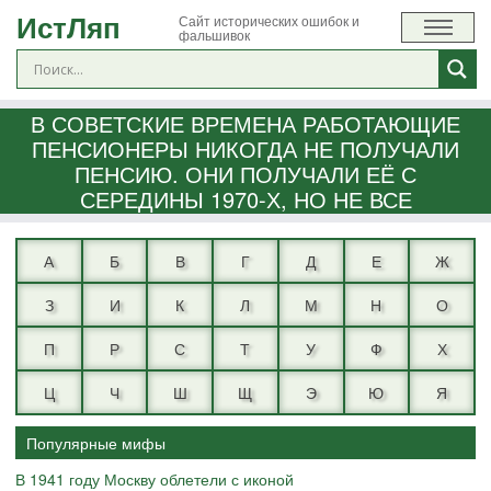
ИстЛяп
Сайт исторических ошибок и
фальшивок
В СОВЕТСКИЕ ВРЕМЕНА РАБОТАЮЩИЕ
ПЕНСИОНЕРЫ НИКОГДА НЕ ПОЛУЧАЛИ
ПЕНСИЮ. ОНИ ПОЛУЧАЛИ ЕЁ С
СЕРЕДИНЫ 1970-Х, НО НЕ ВСЕ
А
Б
В
Г
Д
Е
Ж
З
И
К
Л
М
Н
О
П
Р
С
Т
У
Ф
Х
Ц
Ч
Ш
Щ
Э
Ю
Я
Популярные мифы
В 1941 году Москву облетели с иконой