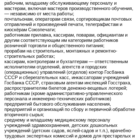
рабочим, младшему обслуживающему персоналу и
мастерам, включая мастеров производственного обучения,
— независимо от места работы;
почтальонам, операторам связи, сортировщикам почтовых
отправлений и произведений печати, телеграфистам и
киоскёрам Союзпечати;
работникам прилавка, кассирам, поварам, официантам и
другим соответствующим им категориям работников
розничной торговли и общественного питания;
прорабам на строительных, монтажных и ремонтно-
строительных работах;
кассирам, контролерам и бухгалтерам — ответственным
исполнителям отделений, агентств и городских
(операционных) управлений (отделов) контор Госбанка
СССР и сберегательных касс, инкассаторам учреждений
Госбанка СССР, страховым агентам инспекций Госстраха,
распространителям билетов денежно-вещевых лотерей;
работникам (кроме административно-управленческого
персонала и инженерно-технических работников)
предприятий бытового обслуживания населения,
предприятий и организаций по сбору и первичной обработке
вторичного сырья;
среднему и младшему медицинскому персоналу
учреждений здравоохранения, детских дошкольных
учреждений (детских садов, яслей-садов и т.п.), врачебно-
трудовых экспертных комиссий и домов для престарелых и