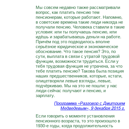
Мы совсем недавно также рассматривали
вопрос, как платить пенсию тем
пенсионерам, которые работают. Напомню,
в советские времена такие люди никогда не
получали пенсию. Человека ставили в такие
условия: или ты получаешь пенсию, или
идёшь и зарабатываешь деньги на работе.
Причём под это подводилось вполне
серьёзное юридическое и экономическое
обоснование. Что такое пенсия? Это, по
сути, выплата в связи с утратой трудовой
функции, возможности трудиться. Если у
тебя трудовая функция не утрачена, за что
тебе платить пенсию? Такова была позиция
наших предшественников, которые, кстати,
олицетворяли левые взгляды, левые,
подчёркиваю. Мы на это не пошли: у нас
люди сейчас получают и пенсию, и
зарплату.
Программа «Разговор с Дмитрием
Медведевым», 9 декабря 2015 г.
Если говорить о моменте установления
пенсионного возраста, то это произошло в
1930-е годы, когда продолжительность