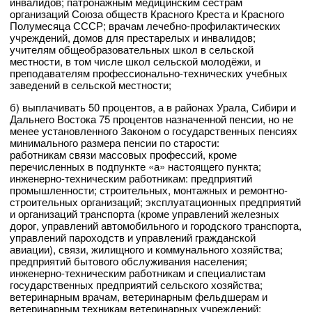
инвалидов; патронажным медицинским сёстрам
организаций Союза обществ Красного Креста и Красного
Полумесяца СССР; врачам лечебно-профилактических
учреждений, домов для престарелых и инвалидов;
учителям общеобразовательных школ в сельской
местности, в том числе школ сельской молодёжи, и
преподавателям профессионально-технических учебных
заведений в сельской местности;
б) выплачивать 50 процентов, а в районах Урала, Сибири и
Дальнего Востока 75 процентов назначенной пенсии, но не
менее установленного Законом о государственных пенсиях
минимального размера пенсии по старости:
работникам связи массовых профессий, кроме
перечисленных в подпункте «а» настоящего пункта;
инженерно-техническим работникам: предприятий
промышленности; строительных, монтажных и ремонтно-
строительных организаций; эксплуатационных предприятий
и организаций транспорта (кроме управлений железных
дорог, управлений автомобильного и городского транспорта,
управлений пароходств и управлений гражданской
авиации), связи, жилищного и коммунального хозяйства;
предприятий бытового обслуживания населения;
инженерно-техническим работникам и специалистам
государственных предприятий сельского хозяйства;
ветеринарным врачам, ветеринарным фельдшерам и
ветеринарным техникам ветеринарных учреждений;