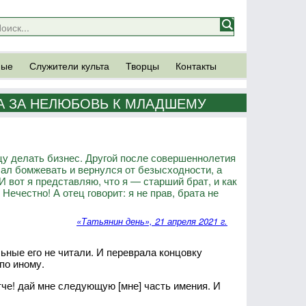
ные
Служители культа
Творцы
Контакты
А ЗА НЕЛЮБОВЬ К МЛАДШЕМУ
цу делать бизнес. Другой после совершеннолетия
чал бомжевать и вернулся от безысходности, а
И вот я представляю, что я — старший брат, и как
 Нечестно! А отец говорит: я не прав, брата не
«Татьянин день», 21 апреля 2021 г.
ьные его не читали. И переврала концовку
по иному.
тче! дай мне следующую [мне] часть имения. И