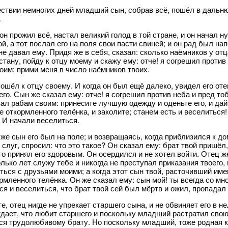
ствии немногих дней младший сын, собрав всё, пошёл в дальню
.
он прожил всё, настал великий голод в той стране, и он начал 
й, а тот послал его на поля свои пасти свиней; и он рад был н
 не давал ему. Придя же в себя, сказал: сколько наёмников у от
встану, пойду к отцу моему и скажу ему: отче! я согрешил проти
оим; прими меня в число наёмников твоих.
пошёл к отцу своему. И когда он был ещё далеко, увидел его оте
его. Сын же сказал ему: отче! я согрешил против неба и пред т
ал рабам своим: принесите лучшую одежду и оденьте его, и дайте
е откормленного телёнка, и заколите; станем есть и веселиться!
 И начали веселиться.
же сын его был на поле; и возвращаясь, когда приблизился к до
 слуг, спросил: что это такое? Он сказал ему: брат твой пришёл
о принял его здоровым. Он осердился и не хотел войти. Отец же 
олько лет служу тебе и никогда не преступал приказания твоего,
ться с друзьями моими; а когда этот сын твой, расточивший им
рмленного телёнка. Он же сказал ему: сын мой! ты всегда со мно
ся и веселиться, что брат твой сей был мёртв и ожил, пропадал 
те, отец нигде не упрекает старшего сына, и не обвиняет его в 
дает, что любит старшего и поскольку младший растратил сво
ся трудолюбивому брату. Но поскольку младший, тоже родная кр