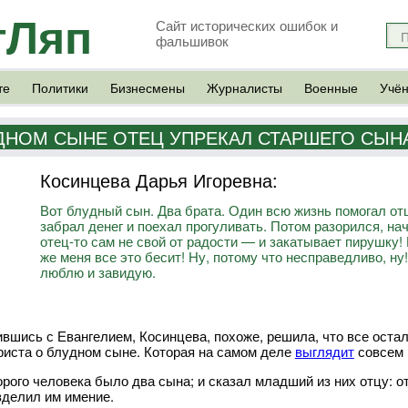
тЛяп
Сайт исторических ошибок и
фальшивок
те
Политики
Бизнесмены
Журналисты
Военные
Учё
УДНОМ СЫНЕ ОТЕЦ УПРЕКАЛ СТАРШЕГО СЫН
Косинцева Дарья Игоревна:
Вот блудный сын. Два брата. Один всю жизнь помогал от
забрал денег и поехал прогуливать. Потом разорился, на
отец-то сам не свой от радости — и закатывает пирушку! 
же меня все это бесит! Ну, потому что несправедливо, ну!
люблю и завидую.
вшись с Евангелием, Косинцева, похоже, решила, что все остал
риста о блудном сыне. Которая на самом деле
выглядит
совсем 
орого человека было два сына; и сказал младший из них отцу: о
азделил им имение.