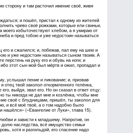
ю сторону и там расточил имение своё, живя
нуждаться; и пошёл, пристал к одному из жителей
аполнить чрево своё рожками, которые ели свиньи,
ца моего избыточествуют хлебом, а я умираю от
в неба и пред тобою и уже недостоин называться
ц его и сжалился; и, побежав, пал ему на шею и
обою и уже недостоин называться сыном твоим. А
 перстень на руку его и обувь на ноги; и
 ибо этот сын мой был мёртв и ожил, пропадал и
му, услышал пение и ликование; и, призвав
, и отец твой заколол откормленного телёнка,
его, выйдя, звал его. Но он сказал в ответ отцу:
 но ты никогда не дал мне и козлёнка, чтобы мне
ение своё с блудницами, пришёл, ты заколол для
ю, и всё моё твоё, а о том надобно было
и нашёлся» («Евангелие от Луки», глава 15).
нелюбви и зависти к младшему. Напротив, он
ю долю наследства, всё имущество семьи
овь, хотя и разгильдяй, его спасение надо