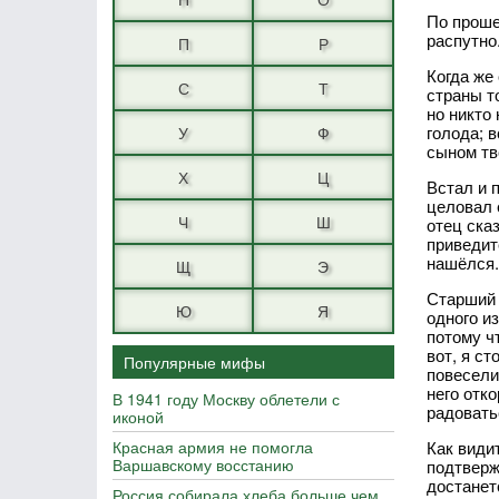
По проше
распутно
П
Р
Когда же 
С
Т
страны то
но никто
голода; 
У
Ф
сыном тв
Х
Ц
Встал и 
целовал 
Ч
Ш
отец сказ
приведит
нашёлся.
Щ
Э
Старший 
Ю
Я
одного из
потому чт
вот, я ст
Популярные мифы
повесели
него отко
В 1941 году Москву облетели с
радовать
иконой
Красная армия не помогла
Как види
Варшавскому восстанию
подтверж
достанет
Россия собирала хлеба больше чем