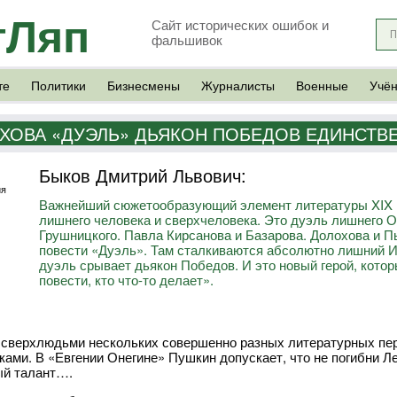
тЛяп
Сайт исторических ошибок и
фальшивок
те
Политики
Бизнесмены
Журналисты
Военные
Учё
ЕХОВА «ДУЭЛЬ» ДЬЯКОН ПОБЕДОВ ЕДИНСТВЕ
Быков Дмитрий Львович:
ия
Важнейший сюжетообразующий элемент литературы XIX в
лишнего человека и сверхчеловека. Это дуэль лишнего Он
Грушницкого. Павла Кирсанова и Базарова. Долохова и Пь
повести «Дуэль». Там сталкиваются абсолютно лишний И
дуэль срывает дьякон Победов. И это новый герой, котор
повести, кто что-то делает».
сверхлюдьми нескольких совершенно разных литературных пер
ками. В «Евгении Онегине» Пушкин допускает, что не погибни Ле
ый талант….