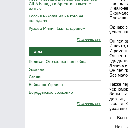
Пил, ел, 
США Канада и Аргентина вместе
И наконе
взятые
Скончалс
Россия никогда ни на кого не
Плаксивы
нападала
Однако в
Кузьма Минин был татарином
успел на
Показать все
Он пел р
И нечто, 
И романт
Темы
Он пел т
Где долг
Великая Отечественная война
Лились е
Украина
Он пел п
Без мало
Сталин
Также пе
Война на Украине
черномор
Бородинское сражение
больных 
держит, 
взялся. 
Показать все
уехавшег
«— Вы оп
— Нет, ж