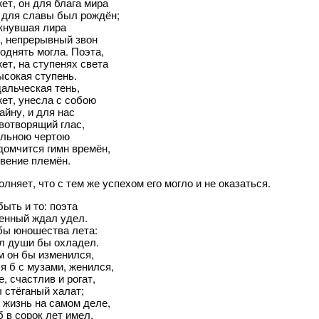
ет, он для блага мира
 для славы был рождён;
кнувшая лира
, непрерывный звон
поднять могла. Поэта,
ет, на ступенях света
сокая ступень.
дальческая тень,
ет, унесла с собою
айну, и для нас
вотворящий глас,
ильною чертою
 домчится гимн времён,
вение племён.
лняет, что с тем же успехом его могло и не оказаться.
быть и то: поэта
енный ждал удел.
ы юношества лета:
л души бы охладел.
м он бы изменился,
я б с музами, женился,
, счастлив и рогат,
 стёганый халат;
 жизнь на самом деле,
б в сорок лет имел,