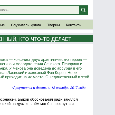
ные
Служители культа
Творцы
Контакты
ННЫЙ, КТО ЧТО-ТО ДЕЛАЕТ
ека — конфликт двух архетипических героев —
егина и молодого гения Ленского. Печорина и
ера. У Чехова она доведена до абсурда в его
ван Лаевский и железный Фон Корен. Но их
ый приходит на их место. Он единственный в этой
«Аргументы и факты», 12 октября 2017 года
сонажей, Быков обоснования ради занялся
нский на дуэли, в нём мог бы проснуться