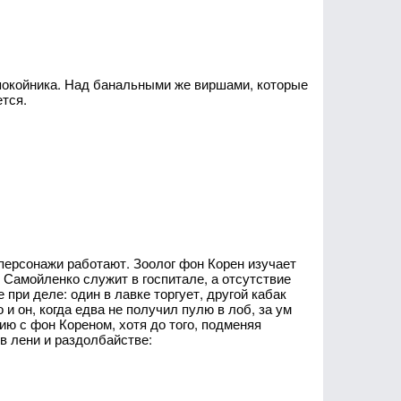
окойника. Над банальными же виршами, которые
тся.
персонажи работают. Зоолог фон Корен изучает
 Самойленко служит в госпитале, а отсутствие
при деле: один в лавке торгует, другой кабак
и он, когда едва не получил пулю в лоб, за ум
ию с фон Кореном, хотя до того, подменяя
в лени и раздолбайстве: