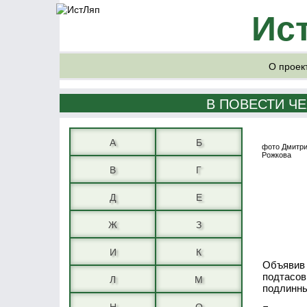
Ис
О проек
В ПОВЕСТИ Ч
А
Б
фото Дмитр
Рожкова
В
Г
Д
Е
Ж
З
И
К
Объявив 
подтасов
Л
М
подлинн
Н
О