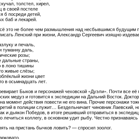
скучал, толстел, хирел,
ц в своей постеле
я б посреди детей,
х баб и лекарей.
сё это не более чем размышления над несбывшимся будущим п
писать Ленский при жизни, Александр Сергеевич изящно издевае
азлуку и печаль,
и туманну даль,
ические розы;
е дальные страны,
о в лоно тишины
го живые слёзы;
облёклый жизни цвет
го в осьмнадцать лет.
ревирает Быков и персонажей чеховской «Дуэли». Почти все её 
ских медуз и готовится к экспедиции на Дальний Восток. Доктор
на момент действия повести не его вина. Прочие персонажи тоже 
третий в полиции служит… Бездельничает чиновник Лаевский, но 
Как и дьякон Победов, в итоге решивший отправиться в экспедиц
о лечиться коллегу, в основном удит рыбу. Честно признаваясь 
ять на пристань бычков ловить? — спросил зоолог.
арковато.