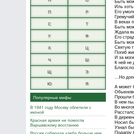
Быть мож
Иль хоть
Его умол
П
Р
Гремучий
В веках 
С
Т
Быть мож
Ждала вы
У
Ф
Его стра
Быть мож
Святую т
Х
Ц
Погиб жи
И за мог
Ч
Ш
К ней не
Благосло
Щ
Э
…Но допо
Ю
Я
А может 
Обыкнов
Прошли б
Популярные мифы
В нем пы
Во много
В 1941 году Москву облетели с
Рассталс
иконой
В деревне
Красная армия не помогла
Носил бы
Варшавскому восстанию
Узнал бы
Подагру 
Россия собирала хлеба больше чем