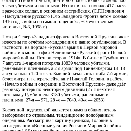
согласно своим отчётам, почти 800 тысяч, включая около 500
тысяч убитыми и пленными. Из них в плен попало 417 тысяч
вражеских солдат, в основном австрийских. (С.Г.Нелипович
«Наступление русского Юго-Западного Фронта летом-осенью
1916 года: война на самоистощение?», «Отечественная
история», №3, 1998 г.)
Потери Северо-Западного фронта в Восточной Пруссии также
известны по отчётам командования и давно опубликованы. В
частности, на портале «Русская армия в Первой мировой
войне» и в монографии Нелиповича «Русский фронт Первой
мировой войны. Потери сторон. 1914». В битве у Гумбиннена
7 августа 1-я армия потеряла 18839 человек убитыми,
ранеными и пленными, а 2-я армия под Танненбергом 13–18
августа около 120 тысяч. Бывший начальник штаба 7-й армии,
белоэмигрант генерал-лейтенант Николай Головин в работе
«Начало войны и операции в Восточной Пруссии» даже даёт
разбивку потерь по некоторым дивизиям (25-я пехотная
потеряла у Гумбиннена 3180 убитыми, раненными и
пленными, 27-я — 971, 28 -я — 7049, 40-я — 2053).
Косвенной подтасовкой является подмена общих потерь
выборками по отдельным, тенденциозно подобранным
операциям. Рассматривая картину целиком, Головин в
исследовании «Военные усилия России в Мировой войне»
получает 1,86 млн погибших, а один из крупнейших