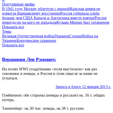
Популярные мифы
В 1941 году Москву облетели с иконой
Красная армия не
помогла Варшавскому восстанию
Россия собирала хлеба
больше чем США Канада и Аргентина вместе взятые
Россия
никогда ни на кого не нападала
Кузьма Минин был татарином
Показать все
Темы
Великая Отечественная война
Украина
Сталин
Война на
Украине
Бородинское сражение
Показать все
Вершинин Лев Рэмович:
На полях WWI солдатиками «поля выстилали» как раз
союзники и немцы, и Россия в этом смысле за ними не
угнаться.
Запись в блоге 12 января 2013 г.
Гумбиннен: обе стороны (немцы и русские) ок. 16 т. общих
потерь.
Танненберг: ок.30 тыс. немцы, ок.38 т. русские.