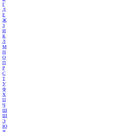
Г
Д
Е
Ж
З
И
К
Л
М
Н
О
П
Р
С
Т
У
Ф
Х
Ц
Ч
Ш
Щ
Э
Ю
Я