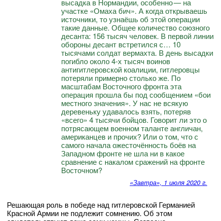
высадка в Нормандии, особенно — на
участке «Омаха бич». А когда открываешь
источники, то узнаёшь об этой операции
такие данные. Общее количество союзного
десанта: 156 тысяч человек. В первой линии
обороны десант встретился с… 10
тысячами солдат вермахта. В день высадки
погибло около 4-х тысяч воинов
антигитлеровской коалиции, гитлеровцы
потеряли примерно столько же. По
масштабам Восточного фронта эта
операция прошла бы под сообщением «бои
местного значения». У нас не всякую
деревеньку удавалось взять, потеряв
«всего» 4 тысячи бойцов. Говорит ли это о
потрясающем военном таланте англичан,
американцев и прочих? Или о том, что с
самого начала ожесточённость боёв на
Западном фронте не шла ни в какое
сравнение с накалом сражений на фронте
Восточном?
«Завтра», 1 июля 2020 г.
Решающая роль в победе над гитлеровской Германией
Красной Армии не подлежит сомнению. Об этом