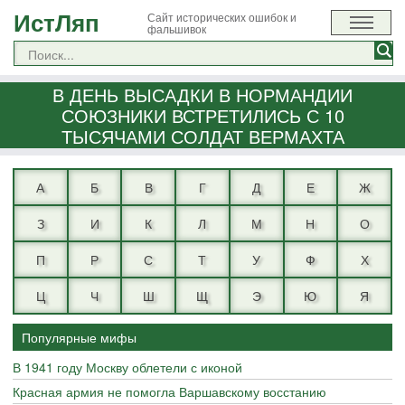
ИстЛяп
Сайт исторических ошибок и
фальшивок
В ДЕНЬ ВЫСАДКИ В НОРМАНДИИ
СОЮЗНИКИ ВСТРЕТИЛИСЬ С 10
ТЫСЯЧАМИ СОЛДАТ ВЕРМАХТА
А
Б
В
Г
Д
Е
Ж
З
И
К
Л
М
Н
О
П
Р
С
Т
У
Ф
Х
Ц
Ч
Ш
Щ
Э
Ю
Я
Популярные мифы
В 1941 году Москву облетели с иконой
Красная армия не помогла Варшавскому восстанию