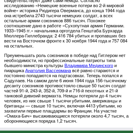
свидетельствуют даже сами немцы. Согласно
исследованию «Немецкие военные потери во 2-й мировой
войне» историка Рюдигера Оверманса, до конца 1944 года
она истребила 2743 тысячи немецких солдат, а всех
остальные армии союзников 886 тысяч. Похожее
соотношение дано в работе «Сухопутная армия Германии.
1933–1945 гг.» начальника орготдела Генштаба Бурхарда
Мюллера-Гиллебранда: 2 416 784 убитых и пропавших без
вести на Восточном фронте к 30 ноября 1944 года и 757 084
на остальных.
Преуменьшать роль союзников в победе над Гитлером нет
необходимости, но профессиональные патриоты типа
бывшего министра культуры
Владимира Мединского
и
пиарщика
Анатолия Вассермана
всё равно стараются и
постоянно попадаются на подтасовках. Теперь попался и
Садулаев. На самом деле 6 июня 1944 года 156-тысячному
десанту союзников противостояло свыше 50 тысяч солдат
частей 91-й, 243-й, 352-й, 709-й и 716-й пехотных и 21-й
танковой дивизий вермахта. Немцы потеряли до 4 тысяч
человек, из них свыше 1 тысячи убитыми, американцы и
британцы — свыше 10 тысяч, включая 4413 убитыми, но
захватили первые плацдармы во Франции. На участке
«Омаха-Бич» высаживающиеся потеряли около 4,7 тысяч, а
обороняющиеся порядка 1,2 тысяч.