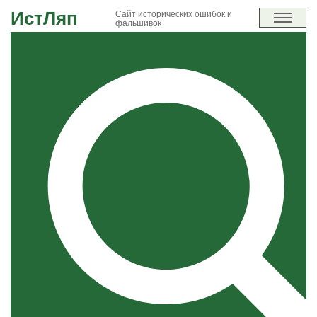
ИстЛяп
Сайт исторических ошибок и
фальшивок