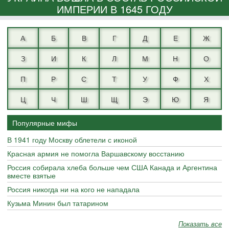
ИМПЕРИИ В 1645 ГОДУ
А
Б
В
Г
Д
Е
Ж
З
И
К
Л
М
Н
О
П
Р
С
Т
У
Ф
Х
Ц
Ч
Ш
Щ
Э
Ю
Я
Популярные мифы
В 1941 году Москву облетели с иконой
Красная армия не помогла Варшавскому восстанию
Россия собирала хлеба больше чем США Канада и Аргентина
вместе взятые
Россия никогда ни на кого не нападала
Кузьма Минин был татарином
Показать все