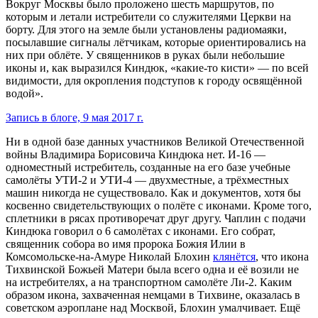
Вокруг Москвы было проложено шесть маршрутов, по
которым и летали истребители со служителями Церкви на
борту. Для этого на земле были установлены радиомаяки,
посылавшие сигналы лётчикам, которые ориентировались на
них при облёте. У священников в руках были небольшие
иконы и, как выразился Киндюк, «какие-то кисти» — по всей
видимости, для окропления подступов к городу освящённой
водой».
Запись в блоге, 9 мая 2017 г.
Ни в одной базе данных участников Великой Отечественной
войны Владимира Борисовича Киндюка нет. И-16 —
одноместный истребитель, созданные на его базе учебные
самолёты УТИ-2 и УТИ-4 — двухместные, а трёхместных
машин никогда не существовало. Как и документов, хотя бы
косвенно свидетельствующих о полёте с иконами. Кроме того,
сплетники в рясах противоречат друг другу. Чаплин с подачи
Киндюка говорил о 6 самолётах с иконами. Его собрат,
священник собора во имя пророка Божия Илии в
Комсомольске-на-Амуре Николай Блохин
клянётся
, что икона
Тихвинской Божьей Матери была всего одна и её возили не
на истребителях, а на транспортном самолёте Ли-2. Каким
образом икона, захваченная немцами в Тихвине, оказалась в
советском аэроплане над Москвой, Блохин умалчивает. Ещё