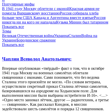
Популярные мифы
В 1941 году Москву облетели с иконой
Красная армия не
помогла Варшавскому восстанию
Россия собирала хлеба
больше чем США Канада и Аргентина вместе взятые
Россия
никогда ни на кого не нападала
Кузьма Минин был татарином
Показать все
Темы
Великая Отечественная война
Украина
Сталин
Война на
Украине
Бородинское сражение
Показать все
Чаплин Всеволод Анатольевич:
Впервые опубликован «твёрдый» факт о том, что в октябре
1941 года Москву на военных самолётах облетали
священники с иконами. Сами понимаете, что без ведома
Сталина этого произойти не могло. «По словам ветерана,
осуществляли секретный приказ Сталина лётчики самолетов,
базировавшихся на аэродроме на Ходынском поле. Для
выполнения миссии были выбраны истребители И-16». <…>
«Одно место занимал лётчик, другое — радиотехник, а третье
— священник». Как рассказал Киндюк, в миссии
задействовали шесть самолётов и порядка 12 священников.