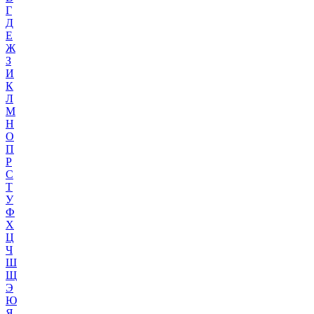
Г
Д
Е
Ж
З
И
К
Л
М
Н
О
П
Р
С
Т
У
Ф
Х
Ц
Ч
Ш
Щ
Э
Ю
Я