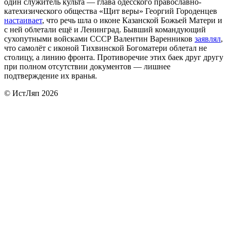
один служитель культа — глава одесского православно-
катехизического общества «Щит веры» Георгий Городенцев
настаивает
, что речь шла о иконе Казанской Божьей Матери и
с ней облетали ещё и Ленинград. Бывший командующий
сухопутными войсками СССР Валентин Варенников
заявлял
,
что самолёт с иконой Тихвинской Богоматери облетал не
столицу, а линию фронта. Противоречие этих баек друг другу
при полном отсутствии документов — лишнее
подтверждение их вранья.
© ИстЛяп 2026