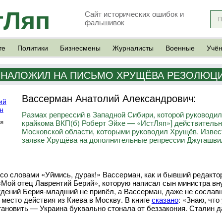
тЛяп
Сайт исторических ошибок и
фальшивок
те
Политики
Бизнесмены
Журналисты
Военные
Учё
 НАЛОЖИЛ НА ПИСЬМО ХРУЩЁВА РЕЗОЛЮЦИ
Вассерман Анатолий Александрович:
Размах репрессий в Западной Сибири, которой руководил
ия
крайкома ВКП(б) Роберт Эйхе — «ИстЛяп»] действительн
Московской области, которыми руководил Хрущёв. Извест
заявке Хрущёва на дополнительные репрессии Джугашви
со словами «Уймись, дурак!» Вассерман, как и бывший редакт
 «Мой отец Лаврентий Берий», которую написал сын министра в
дений Берия-младший не привёл, а Вассерман, даже не сославши
 место действия из Киева в Москву. В книге
сказано
: «Знаю, чт
тановить — Украина буквально стонала от беззакония. Сталин да