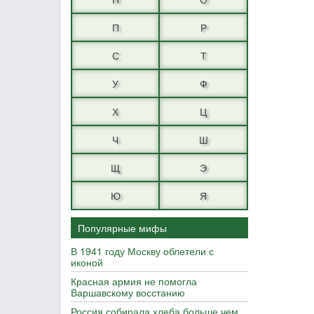
П
Р
С
Т
У
Ф
Х
Ц
Ч
Ш
Щ
Э
Ю
Я
Популярные мифы
В 1941 году Москву облетели с
иконой
Красная армия не помогла
Варшавскому восстанию
Россия собирала хлеба больше чем