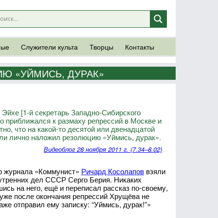
ные
Служители культа
Творцы
Контакты
Ю «УЙМИСЬ, ДУРАК»
 Эйхе [1-й секретарь Западно-Сибирского
о приближался к размаху репрессий в Москве и
но, что на какой-то десятой или двенадцатой
ли лично наложил резолюцию «Уймись, дурак».
Видеоблог 28 ноября 2011 г. (7.34–8.02)
ор журнала «Коммунист»
Ричард Косолапов
взяли
нутренних дел СССР Серго Берия. Никаких
сь на него, ещё и переписал рассказ по-своему,
о уже после окончания репрессий Хрущёва не
же отправил ему записку: “Уймись, дурак!”»