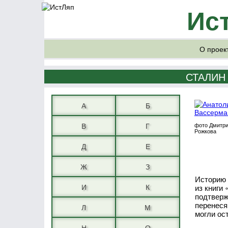
Ис
О проек
СТАЛИН
А
Б
В
Г
фото Дмитр
Рожкова
Д
Е
Ж
З
Историю 
И
К
из книги
подтверж
перенеся
Л
М
могли ос
Н
О