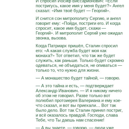
И спросил Иосиф Виссарионович: «Если
постригусь, какое имя у меня будет?» Ангел
сказал: «Имя твоё будет — Георгий».
И снится сон митрополиту Сергию, и ангел
говорит ему: «Пойди, постриги его. И когда
спросит, какое имя будет, скажи —
Георгий». И митрополит Сергий уже ожидал
звонка, вызова.
Когда Патриарх пришёл, Сталин спросил
его: «А какая служба будет моя как
монаха?» Тот ответил, что так же будет
служить, как раньше
.
Только будет скромно
одеваться, не объедаться, не опиваться —
только то, что нужно для жизни.
— А монашество будет тайной, — говорю.
— А это тайна и есть, — подтверждает
Александр Иванович. — И я никому ничего
об этом не говорил. Разве только вот
полюбил протоиерея Валериана и ему кое-
что сказал, и вот вы приехали… Вот так
было дело. Вот так Сталин принял постриг,
и всё оказалось правдой. Господи, слава
Тебе, что Ты даешь нам спасение!
— А вы знаете, — говорю, — люди уже