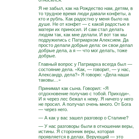
Я не забыл, как на Рождество нам, детям, в
то трудное время люди давали конфеты, а
кто и рубль. Как радостно у меня было на
душе. Не от конфет — с какой радостью я
матери их приносил. И сам стал делать
людям так, как мне делали. И вот так мы
подружились с Патриархом Алексием. Да
просто делали добрые дела: он свои делал
добрые дела, а я — что мог делать, тоже
добрые.
Главный вопрос у Патриарха всегда был —
состояние дела. «Как, — говорит, — у нас,
Александр, дела?» Я говорю: «Дела наши
таковы…»
Принимал как сына. Говорил: «Я
отдохновение получаю с тобой. Приходи».
И я через лес бежал к нему. Я ничего у него
не просил. А получал очень много. От Бога
— через него.
— А как у вас зашел разговор о Сталине?
— У нас разговоры были в отношении веры,
истины. Я сторонник веры, которая
проявляется в делах. Верующий — это