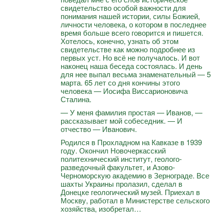
свидетельство особой важности для
понимания нашей истории, силы Божией,
личности человека, о котором в последнее
время больше всего говорится и пишется.
Хотелось, конечно, узнать об этом
свидетельстве как можно подробнее из
первых уст. Но всё не получалось. И вот
наконец наша беседа состоялась. И день
для нее выпал весьма знаменательный — 5
марта. 65 лет со дня кончины этого
человека — Иосифа Виссарионовича
Сталина.
— У меня фамилия простая — Иванов, —
рассказывает мой собеседник. — И
отчество — Иванович.
Родился в Прохладном на Кавказе в 1939
году. Окончил Новочеркасский
политехнический институт, геолого-
разведочный факультет, и Азово-
Черноморскую академию в Зернограде. Все
шахты Украины пролазил, сделал в
Донецке геологический музей. Приехал в
Москву, работал в Министерстве сельского
хозяйства, изобретал…