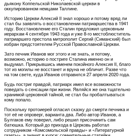
дьякону Коппельской Николаевской церкви в
оккупированном немцами Таллине.
Историю Церкви Алексий II знал хорошо и потому вряд ли
стал бы заявлять о восстановлении патриаршества в 1941
году. Восстановление его Сталин предложил церковным
иерархам 4 сентября 1943 года и уже 8-го местоблюститель
патриаршего престола митрополит Сергий (Симанский) был
избран предстоятелем Русской Православной Церкви.
Зато печник Иванов мог этого и не знать, и потому,
возможно, историю о постриге Сталина именно он и
выдумал. Прикрывшись именем покойного Алексия II, благо
тот из могилы не восстанет и вруна не обличит. Разве что
на том свете, куда Иванов отправился 27 апреля 2020 года.
Будь постриг правдой, патриарх имел все возможности
поведать о сенсации при жизни. Являйся же она тщательно
хранимой церковной тайной, не стал бы пробалтываться
кому попало.
Поскольку протоиерей огласил сказку до смерти печника и
тот её не опроверг, варианта два. Либо автор Иванов, а
Булгаков ему поверил, либо решил присочинить сам
батюшка. Который до прихода в Церковь работал
сотрудником «Комсомольской правды» и «Литературной
газеты», а значит в курсе: сомнительные статейки