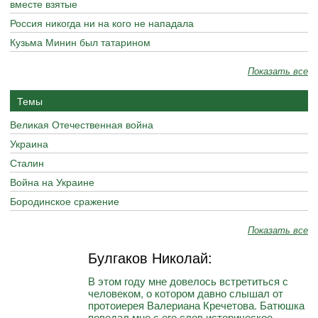
вместе взятые
Россия никогда ни на кого не нападала
Кузьма Минин был татарином
Показать все
Темы
Великая Отечественная война
Украина
Сталин
Война на Украине
Бородинское сражение
Показать все
Булгаков Николай:
В этом году мне довелось встретиться с
человеком, о котором давно слышал от
протоиерея Валериана Кречетова. Батюшка
поведал мне с его слов историческое