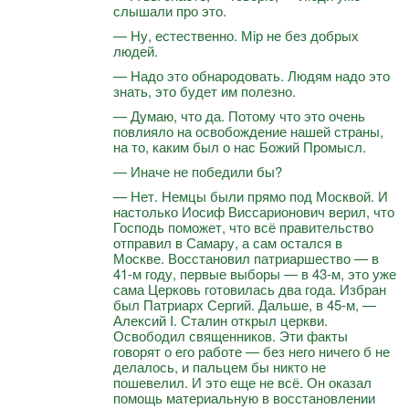
слышали про это.
— Ну, естественно. Мiр не без добрых
людей.
— Надо это обнародовать. Людям надо это
знать, это будет им полезно.
— Думаю, что да. Потому что это очень
повлияло на освобождение нашей страны,
на то, каким был о нас Божий Промысл.
— Иначе не победили бы?
— Нет. Немцы были прямо под Москвой. И
настолько Иосиф Виссарионович верил, что
Господь поможет, что всё правительство
отправил в Самару, а сам остался в
Москве. Восстановил патриаршество — в
41-м году, первые выборы — в 43-м, это уже
сама Церковь готовилась два года. Избран
был Патриарх Сергий. Дальше, в 45-м, —
Алексий I. Сталин открыл церкви.
Освободил священников. Эти факты
говорят о его работе — без него ничего б не
делалось, и пальцем бы никто не
пошевелил. И это еще не всё. Он оказал
помощь материальную в восстановлении