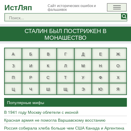
ИстЛяп
Сайт исторических ошибок и
фальшивок
СТАЛИН БЫЛ ПОСТРИЖЕН В
МОНАШЕСТВО
А
Б
В
Г
Д
Е
Ж
З
И
К
Л
М
Н
О
П
Р
С
Т
У
Ф
Х
Ц
Ч
Ш
Щ
Э
Ю
Я
Популярные мифы
В 1941 году Москву облетели с иконой
Красная армия не помогла Варшавскому восстанию
Россия собирала хлеба больше чем США Канада и Аргентина