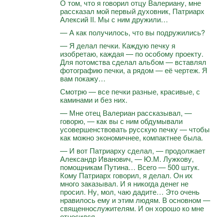
О том, что я говорил отцу Валериану, мне
рассказал мой первый духовник, Патриарх
Алексий II. Мы с ним дружили…
— А как получилось, что вы подружились?
— Я делал печки. Каждую печку я
изобретаю, каждая — по особому проекту.
Для потомства сделал альбом — вставлял
фотографию печки, а рядом — её чертеж. Я
вам покажу…
Смотрю — все печки разные, красивые, с
каминами и без них.
— Мне отец Валериан рассказывал, —
говорю, — как вы с ним обдумывали
усовершенствовать русскую печку — чтобы
как можно экономичнее, компактнее была.
— И вот Патриарху сделал, — продолжает
Александр Иванович, — Ю.М. Лужкову,
помощникам Путина… Всего — 500 штук.
Кому Патриарх говорил, я делал. Он их
много заказывал. И я никогда денег не
просил. Ну, мол, чаю дадите… Это очень
нравилось ему и этим людям. В основном —
священнослужителям. И он хорошо ко мне
относился.