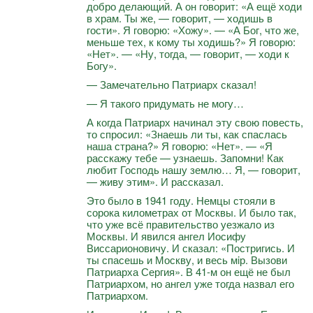
добро делающий. А он говорит: «А ещё ходи
в храм. Ты же, — говорит, — ходишь в
гости». Я говорю: «Хожу». — «А Бог, что же,
меньше тех, к кому ты ходишь?» Я говорю:
«Нет». — «Ну, тогда, — говорит, — ходи к
Богу».
— Замечательно Патриарх сказал!
— Я такого придумать не могу…
А когда Патриарх начинал эту свою повесть,
то спросил: «Знаешь ли ты, как спаслась
наша страна?» Я говорю: «Нет». — «Я
расскажу тебе — узнаешь. Запомни! Как
любит Господь нашу землю… Я, — говорит,
— живу этим». И рассказал.
Это было в 1941 году. Немцы стояли в
сорока километрах от Москвы. И было так,
что уже всё правительство уезжало из
Москвы. И явился ангел Иосифу
Виссарионовичу. И сказал: «Постригись. И
ты спасешь и Москву, и весь мiр. Вызови
Патриарха Сергия». В 41-м он ещё не был
Патриархом, но ангел уже тогда назвал его
Патриархом.