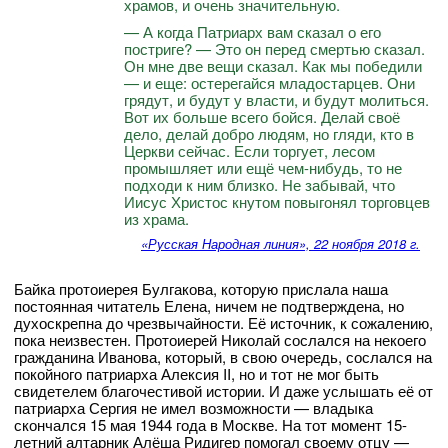
храмов, и очень значительную.
— А когда Патриарх вам сказал о его
постриге? — Это он перед смертью сказал.
Он мне две вещи сказал. Как мы победили
— и еще: остерегайся младостарцев. Они
грядут, и будут у власти, и будут молиться.
Вот их больше всего бойся. Делай своё
дело, делай добро людям, но гляди, кто в
Церкви сейчас. Если торгует, лесом
промышляет или ещё чем-нибудь, то не
подходи к ним близко. Не забывай, что
Иисус Христос кнутом повыгонял торговцев
из храма.
«Русская Народная линия», 22 ноября 2018 г.
Байка протоиерея Булгакова, которую прислала наша
постоянная читатель Елена, ничем не подтверждена, но
духоскрепна до чрезвычайности. Её источник, к сожалению,
пока неизвестен. Протоиерей Николай сослался на некоего
гражданина Иванова, который, в свою очередь, сослался на
покойного патриарха Алексия II, но и тот не мог быть
свидетелем благочестивой истории. И даже услышать её от
патриарха Сергия не имел возможности — владыка
скончался 15 мая 1944 года в Москве. На тот момент 15-
летний алтарник Алёша Ридигер помогал своему отцу —