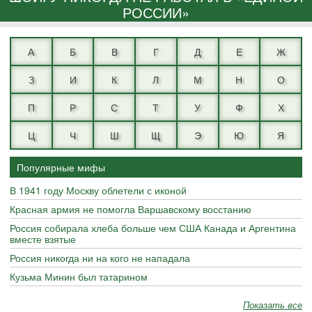
РОССИИ»
А
Б
В
Г
Д
Е
Ж
З
И
К
Л
М
Н
О
П
Р
С
Т
У
Ф
Х
Ц
Ч
Ш
Щ
Э
Ю
Я
Популярные мифы
В 1941 году Москву облетели с иконой
Красная армия не помогла Варшавскому восстанию
Россия собирала хлеба больше чем США Канада и Аргентина
вместе взятые
Россия никогда ни на кого не нападала
Кузьма Минин был татарином
Показать все