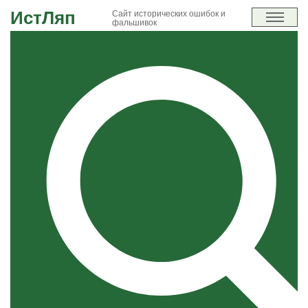
ИстЛяп
Сайт исторических ошибок и
фальшивок