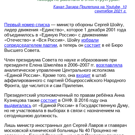
Канал Захара Прилепина на Youtube, 10
сентября 2021 г.
Первый номер списка
— министр обороны Сергей Шойгу,
лидер движения «Единство», которое 1 декабря 2001 года
объединилось в «Единую Россию» с движениями
«Отечество» и «Вся Россия». Шойгу
избрали
сопредседателем партии
, а теперь он
состоит
в её Бюро
Высшего Совета.
Член президиума Совета по науке и образованию при
президенте Елена Шмелёва в 2006–2007 гг.
возглавляла
аналитическое управление Центрального исполкома
«Единой России». Кроме того, она
входит
в штаб
аффилированного с партией Общероссийского Народного
Фронта, где числится и сам Прилепин.
Президентский уполномоченный по правам ребёнка Анна
Кузнецова также
состоит
в ОНФ. В 2016 году она
выдвигалась
от «Единой России» в Государственную Думу,
но не участвовала в выборах в связи с назначением на
сегодняшнюю должность.
Лишь министр иностранных дел Сергей Лавров и главврач
московской клинической больницы № 40 Проценко не