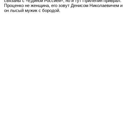
связаны с «Единой Россией», но и тут Прилепин приврал.
Проценко не женщина, его зовут Денисом Николаевичем и
он лысый мужик с бородой.