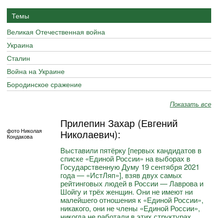
Темы
Великая Отечественная война
Украина
Сталин
Война на Украине
Бородинское сражение
Показать все
Прилепин Захар (Евгений
фото Николая
Николаевич):
Кондакова
Выставили пятёрку [первых кандидатов в
списке «Единой России» на выборах в
Государственную Думу 19 сентября 2021
года — «ИстЛяп»], взяв двух самых
рейтинговых людей в России — Лаврова и
Шойгу и трёх женщин. Они не имеют ни
малейшего отношения к «Единой России»,
никакого, они не члены «Единой России»,
никогда не работали в этих структурах.