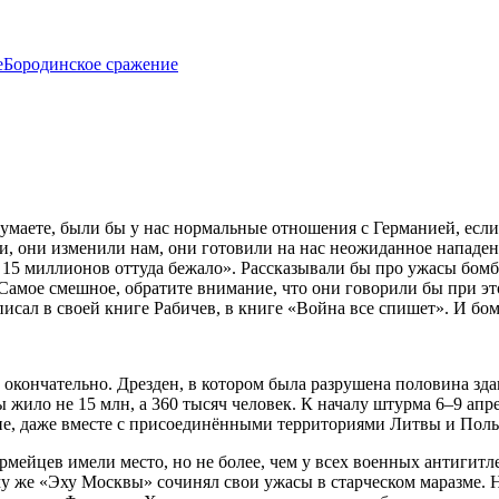
е
Бородинское сражение
думаете, были бы у нас нормальные отношения с Германией, есл
кими, они изменили нам, они готовили на нас неожиданное напад
, 15 миллионов оттуда бежало». Рассказывали бы про ужасы бом
 Самое смешное, обратите внимание, что они говорили бы при эт
писал в своей книге Рабичев, в книге «Война все спишет». И бо
ь окончательно. Дрезден, в котором была разрушена половина зд
 жило не 15 млн, а 360 тысяч человек. К началу штурма 6–9 апр
е, даже вместе с присоединёнными территориями Литвы и Польш
армейцев имели место, но не более, чем у всех военных антиги
у же «Эху Москвы» сочинял свои ужасы в старческом маразме. 