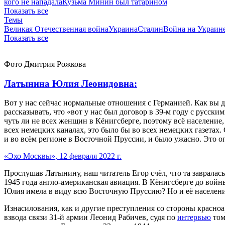
кого не нападала
Кузьма Минин был татарином
Показать все
Темы
Великая Отечественная война
Украина
Сталин
Война на Украин
Показать все
Фото Дмитрия Рожкова
Латынина Юлия Леонидовна:
Вот у нас сейчас нормальные отношения с Германией. Как вы 
рассказывать, что «вот у нас был договор в 39-м году с русс
чуть ли не всех женщин в Кёнигсберге, поэтому всё население
всех немецких каналах, это было бы во всех немецких газетах.
и во всём регионе в Восточной Пруссии, и было ужасно. Это о
«Эхо Москвы», 12 февраля 2022 г.
Прослушав Латынину, наш читатель Егор счёл, что та завралас
1945 года англо-американская авиация. В Кёнигсберге до войны
Юлия имела в виду всю Восточную Пруссию? Но и её населени
Изнасилования, как и другие преступления со стороны красно
взвода связи 31-й армии Леонид Рабичев, судя по
интервью
том