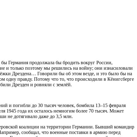
и бы Германия продолжала бы бродить вокруг России,
ение и только поэтому мы решились на войну; они изнасиловали
бёжки Дрездена… Говорили бы об этом везде, и это было бы на
ом одну правду. Потому что то, что происходили в Кёнигсберге
мбили Дрезден и ровняли с землёй.
аний и погибли до 30 тысяч человек, бомбила 13–15 февраля
еля 1945 года их осталось немногим более 70 тысяч. Может
и не дотягивало даже до 3,5 млн.
тлеровской коалиции на территории Германии. Бывший командир
Например, сообщал, что военные поставки в армию перед