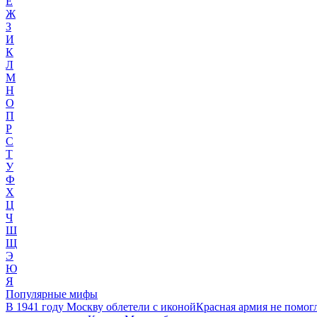
Е
Ж
З
И
К
Л
М
Н
О
П
Р
С
Т
У
Ф
Х
Ц
Ч
Ш
Щ
Э
Ю
Я
Популярные мифы
В 1941 году Москву облетели с иконой
Красная армия не помог