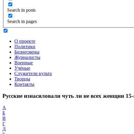
Search in posts
Search in pages
О проекте
Политики
Бизнесмены
Журналисты
Военные
Учёные
Служители культа
Творцы
Контакты
Русские изнасиловали чуть ли не всех женщин 15
А
Б
В
Г
Д