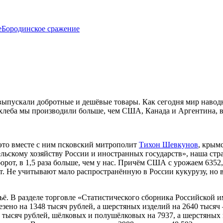
е
Бородинское сражение
ыпускали добротные и дешёвые товары. Как сегодня мир наводни
хлеба мы производили больше, чем США, Канада и Аргентина, в
это вместе с ним псковский митрополит
Тихон Шевкунов
, крым
льскому хозяйству России и иностранных государств», наша стр
борот, в 1,5 раза больше, чем у нас. Причём США с урожаем 635
. Не учитывают мало распространённую в России кукурузу, но 
ьё. В разделе торговле «Статистического сборника Российской и
ено на 1348 тысяч рублей, а шерстяных изделий на 2640 тысяч 
3 тысяч рублей, шёлковых и полушёлковых на 7937, а шерстяных 