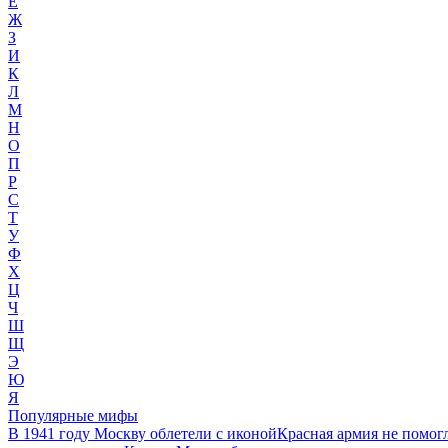
Е
Ж
З
И
К
Л
М
Н
О
П
Р
С
Т
У
Ф
Х
Ц
Ч
Ш
Щ
Э
Ю
Я
Популярные мифы
В 1941 году Москву облетели с иконой
Красная армия не помог