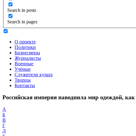
Search in posts
Search in pages
О проекте
Политики
Бизнесмены
Журналисты
Военные
Учёные
Служители культа
Творцы
Контакты
Российская империя наводнила мир одеждой, как
А
Б
В
Г
Д