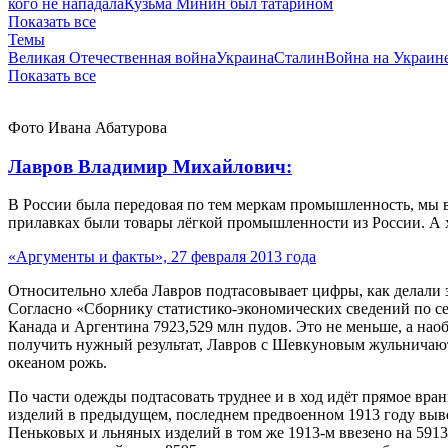
кого не нападала
Кузьма Минин был татарином
Показать все
Темы
Великая Отечественная война
Украина
Сталин
Война на Украин
Показать все
Фото Ивана Абатурова
Лавров Владимир Михайлович:
В России была передовая по тем меркам промышленность, мы в
прилавках были товары лёгкой промышленности из России. А 
«Аргументы и факты», 27 февраля 2013 года
Относительно хлеба Лавров подтасовывает цифры, как делали 
Согласно «Сборнику статистико-экономических сведений по се
Канада и Аргентина 7923,529 млн пудов. Это не меньше, а нао
получить нужный результат, Лавров с Шевкуновым жульничают
океаном рожь.
По части одежды подтасовать труднее и в ход идёт прямое вран
изделий в предыдущем, последнем предвоенном 1913 году вывез
Пеньковых и льняных изделий в том же 1913-м ввезено на 591