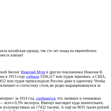
ла китайская одежда, так сто лет назад на европейских
месте взятые!
ский биолог
Николай Муш
и другие поклонники Николая II.
ана в 1913 году
собрала
5356,117 млн пудов зерновых, а США,
2,652 млн пудов превосходили Россию даже в одиночку. Чтобы
включают в статистику столь же редко выращивавшуюся за
мперии» за 1914 год,
сообщается
, что льняных и пеньковых
— всего 0,3% экспорта. Импорт выглядит куда значительнее.
и полушерстяных на 17432 тысячи. А ещё на 9035 тысяч рублей