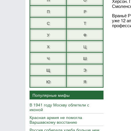
Херсон. 
Смоленск
П
Р
Враньё Р
уже 12 а
С
Т
професси
У
Ф
Х
Ц
Ч
Ш
Щ
Э
Ю
Я
Популярные мифы
В 1941 году Москву облетели с
иконой
Красная армия не помогла
Варшавскому восстанию
Россия собирала хлеба больше чем