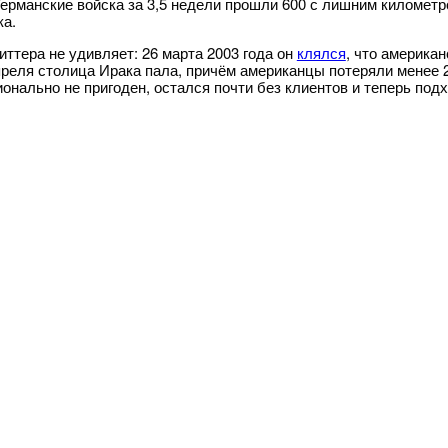
Германские войска за 3,5 недели прошли 600 с лишним километр
а.
иттера не удивляет: 26 марта 2003 года он
клялся
, что америка
преля столица Ирака пала, причём американцы потеряли менее 
онально не пригоден, остался почти без клиентов и теперь под