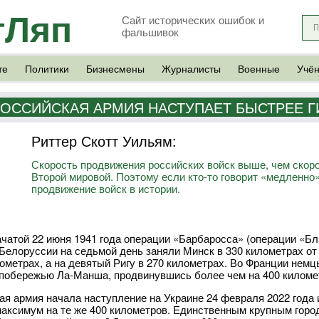
тЛяп
Сайт исторических ошибок и
фальшивок
те
Политики
Бизнесмены
Журналисты
Военные
Учё
ОССИЙСКАЯ АРМИЯ НАСТУПАЕТ БЫСТРЕЕ 
Риттер Скотт Уильям:
Скорость продвижения российских войск выше, чем скоро
Второй мировой. Поэтому если кто-то говорит «медленно»
продвижение войск в истории.
ачатой 22 июня 1941 года операции «Барбаросса» (операции «Бл
 Белоруссии на седьмой день заняли Минск в 330 километрах от
лометрах, а на девятый Ригу в 270 километрах. Во Франции немцы
побережью Ла-Манша, продвинувшись более чем на 400 киломе
ая армия начала наступление на Украине 24 февраля 2022 года 
максимум на те же 400 километров. Единственным крупным городо