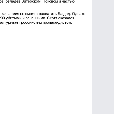
ов, овладев Витебском, Псковом и частью
нская армия не сможет захватить Багдад. Однако
200 убитыми и раненными. Скотт оказался
халтуривает российским пропагандистом.