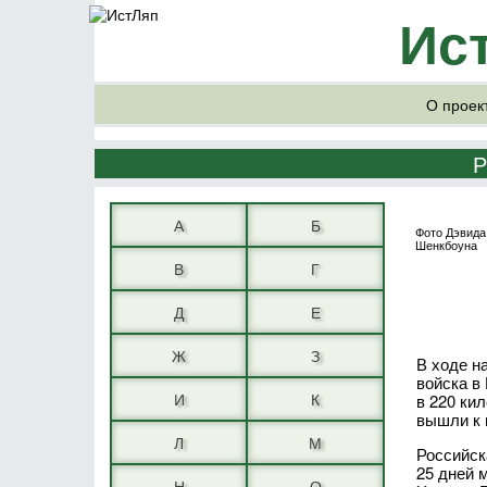
Ис
О проек
Р
А
Б
Фото Дэвида
Шенкбоуна
В
Г
Д
Е
Ж
З
В ходе н
войска в
И
К
в 220 ки
вышли к 
Л
М
Российск
25 дней 
Н
О