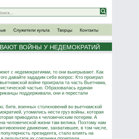
ные
Служители культа
Творцы
Контакты
ВАЮТ ВОЙНЫ У НЕДЕМОКРАТИЙ
юют с недемократиями, то они выигрывают. Как
того давайте зададим себе вопрос: Кто проиграл
ьетнамской войне проиграла та часть Вьетнама,
истической частью. Образовалась единая
ериканцы поддерживали, они и перестали
о, битв, военных столкновений во вьетнамской
мократией, утомились нести груз войны, которая
которая приводила к человеческим потерям. А
ена человеческой жизни там велика. Поэтому нам
нтивоенное движение, захватившее, в том числе,
 популярность президента, стало влиять на
в результате их союзники проиграли.