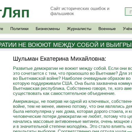
тЛяп
Сайт исторических ошибок и
фальшивок
те
Политики
Бизнесмены
Журналисты
Военные
Учё
РАТИИ НЕ ВОЮЮТ МЕЖДУ СОБОЙ И ВЫИГРЫ
Шульман Екатерина Михайловна:
Развитые демократии не воюют между собой. Если они во
это сочетается с тем, что произошло во Вьетнаме? Для э
во Вьетнамской войне? Наиболее очевидным образом во в
которую поддерживали США. Она была захвачена коммун
Вьетнамская республика. Собственно говоря, те, кого ам
существовать как самостоятельное объединение.
Американцы, не поиграв ни одной из ключевых, собственн
войне, тем не менее, именно потому, что они являлись де
была непопулярна у них дома, которая дорого стоила, и 
человеческие потери демократии не любят, потому что ц
начались массовые антивоенные митинги, очень мощное а
и в значительной степени молодёжь. Это стало влиять на
результаты выборов. Соответственно они оттуда ушли — 