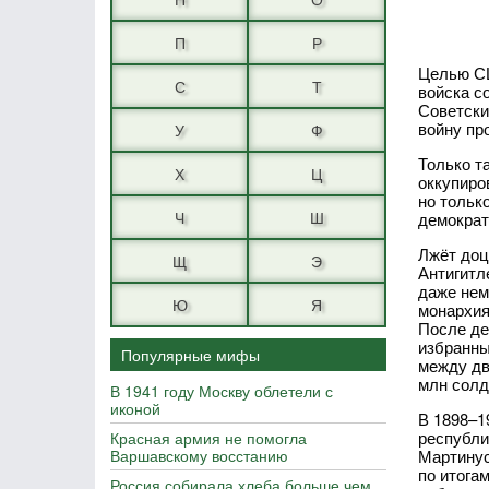
П
Р
Целью СШ
С
Т
войска с
Советски
войну пр
У
Ф
Только т
Х
Ц
оккупиро
но тольк
Ч
Ш
демократ
Лжёт доц
Щ
Э
Антигитл
даже нем
Ю
Я
монархия
После де
избранны
Популярные мифы
между дв
млн солд
В 1941 году Москву облетели с
иконой
В 1898–1
республи
Красная армия не помогла
Варшавскому восстанию
Мартинус
по итога
Россия собирала хлеба больше чем