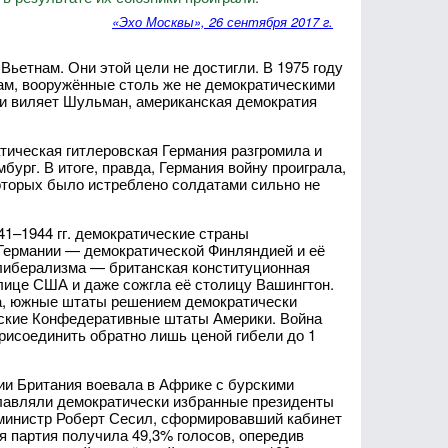
«Эхо Москвы», 26 сентября 2017 г.
етнам. Они этой цели не достигли. В 1975 году
ам, вооружённые столь же не демократическими
и виляет Шульман, американская демократия
атическая гитлеровская Германия разгромила и
рг. В итоге, правда, Германия войну проиграла,
которых было истреблено солдатами сильно не
41–1944 гг. демократические страны
 Германии — демократической Финляндией и её
 либерализма — британская конституционная
лице США и даже сожгла её столицу Вашингтон.
а, южные штаты решением демократически
еские Конфедеративные штаты Америки. Война
рисоединить обратно лишь ценой гибели до 1
ии Британия воевала в Африке с бурскими
главляли демократически избранные президенты
министр Роберт Сесил, сформировавший кабинет
я партия получила 49,3% голосов, опередив