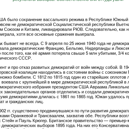
А было сохранение вассального режима в Республике Южный Вь
овсем не демократической Социалистической республики Вьетн
м Союзом и Китаем, ликвидировали РЮВ. Следовательно, как н
оиграла, хотя все основные сражения выиграла.
ак бывает не всегда. С 9 апреля по 25 июня 1940 года не демокр
вала демократические Францию, Бельгию, Нидерланды и Люксембу
о после того, как её армия потеряла свыше 5 млн убитыми, 3/4 
ического СССР.
ент и про отказ развитых демократий от войн между собой. В 19
еровской коалиции находились в состоянии войны с союзником
ножко бомбили. С 1812 по 1815 год один из старейших оплотов
 воевала с крупнейшей в мире демократической республикой в 
мократического избрания президентом США Авраама Линкольн
х законодательных органов отделились и создали демократич
умя демократиями длилась с 1861 по 1865 год. Южан удалось п
ат и гражданских лиц.
902 гг. существенно продвинувшаяся по пути развития демократ
ками Оранжевой и Трансваалем, захватив обе. Республики воз
 Стейн и Пауль Крюгер. Британское правительство — премьер-
м демократических выборов 1895 года. На них его Консервативна