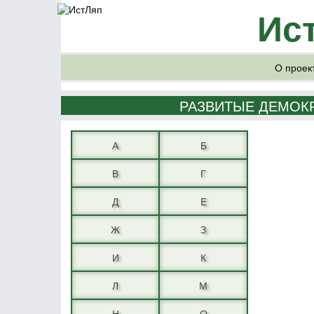
Ис
О проек
РАЗВИТЫЕ ДЕМОК
А
Б
В
Г
Д
Е
Ж
З
И
К
Л
М
Н
О