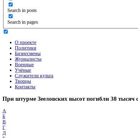
Search in posts
Search in pages
О проекте
Политики
Бизнесмены
Журналисты
Военные
Учёные
Служители культа
Творцы
Контакты
При штурме Зееловских высот погибли 38 тысяч 
А
Б
В
Г
Д