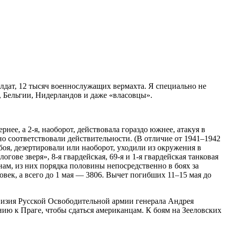
олдат, 12 тысяч военнослужащих вермахта. Я специально не
, Бельгии, Нидерландов и даже «власовцы».
нее, а 2-я, наоборот, действовала гораздо южнее, атакуя в
о соответствовали действительности. (В отличие от 1941–1942
 боя, дезертировали или наоборот, уходили из окружения в
ове зверя», 8-я гвардейская, 69-я и 1-я гвардейская танковая
ам, из них порядка половины непосредственно в боях за
овек, а всего до 1 мая — 3806. Вычет погибших 11–15 мая до
ивизия Русской Освободительной армии генерала Андрея
нию к Праге, чтобы сдаться американцам. К боям на Зееловских