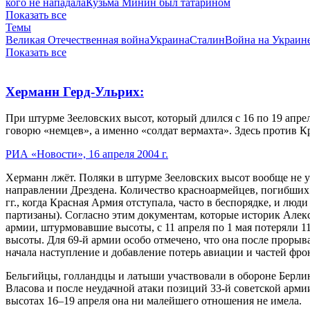
кого не нападала
Кузьма Минин был татарином
Показать все
Темы
Великая Отечественная война
Украина
Сталин
Война на Украин
Показать все
Херманн Герд-Ульрих:
При штурме Зееловских высот, который длился с 16 по 19 апрел
говорю «немцев», а именно «солдат вермахта». Здесь против 
РИА «Новости», 16 апреля 2004 г.
Херманн лжёт. Поляки в штурме Зееловских высот вообще не уча
направлении Дрездена. Количество красноармейцев, погибших 
гг., когда Красная Армия отступала, часто в беспорядке, и лю
партизаны). Согласно этим документам, которые историк Алексе
армии, штурмовавшие высоты, с 11 апреля по 1 мая потеряли 
высоты. Для 69-й армии особо отмечено, что она после прорыва
начала наступление и добавление потерь авиации и частей фро
Бельгийцы, голландцы и латыши участвовали в обороне Берлина
Власова и после неудачной атаки позиций 33-й советской арми
высотах 16–19 апреля она ни малейшего отношения не имела.