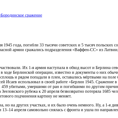
е
Бородинское сражение
я 1945 года, погибли 33 тысячи советских и 5 тысяч польских с
Красной армии сражались подразделения «Ваффен-СС» из Латвии
ствовали. Их 1-я армия наступала в обход высот и Берлина север
в ходе Берлинской операции, известно и документы о них обычн
ди сплошь и рядом попадали в плен, оставались мёртвыми на поле
й Исаев использовал в своей работе «Берлин 1945. Сражение в лог
11 459 убитыми, умершими от ран и погибшими по другим причин
 Зееловского рубежа к 20 апреля безвозвратно потеряла 1685 чел
нтового подчинения картину не меняет.
, но на других участках, и их было очень немного. Ну, а 1-я д
и 13–14 апреля самовольно снялась с фронта и ушла по направле