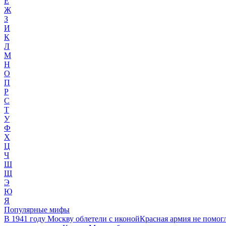
Е
Ж
З
И
К
Л
М
Н
О
П
Р
С
Т
У
Ф
Х
Ц
Ч
Ш
Щ
Э
Ю
Я
Популярные мифы
В 1941 году Москву облетели с иконой
Красная армия не помог