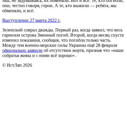
Мы, не задумываясь, их обменяли. Вот и все. Те, кто погибли,
они, честно говоря, герои. А те, кто выжили — ребята, мы
обменяли, и всё.
Выступление 27 марта 2022 г.
Зеленский соврал дважды. Первый раз, когда заявил, что весь
гарнизон острова Змеиный погиб. Второй, когда месяц спустя
изменил показания, сообщив, что погибла только часть.
Между тем военно-морские силы Украины ещё 28 февраля
официально заявили
об отсутствии жертв, признав что «наши
собратья живы и с ними всё хорошо».
© ИстЛяп 2026