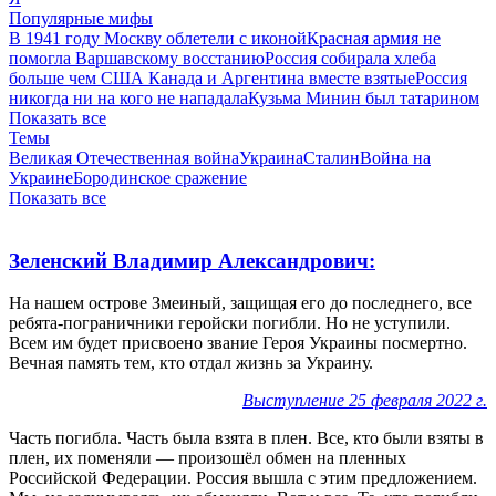
Популярные мифы
В 1941 году Москву облетели с иконой
Красная армия не
помогла Варшавскому восстанию
Россия собирала хлеба
больше чем США Канада и Аргентина вместе взятые
Россия
никогда ни на кого не нападала
Кузьма Минин был татарином
Показать все
Темы
Великая Отечественная война
Украина
Сталин
Война на
Украине
Бородинское сражение
Показать все
Зеленский Владимир Александрович:
На нашем острове Змеиный, защищая его до последнего, все
ребята-пограничники геройски погибли. Но не уступили.
Всем им будет присвоено звание Героя Украины посмертно.
Вечная память тем, кто отдал жизнь за Украину.
Выступление 25 февраля 2022 г.
Часть погибла. Часть была взята в плен. Все, кто были взяты в
плен, их поменяли — произошёл обмен на пленных
Российской Федерации. Россия вышла с этим предложением.