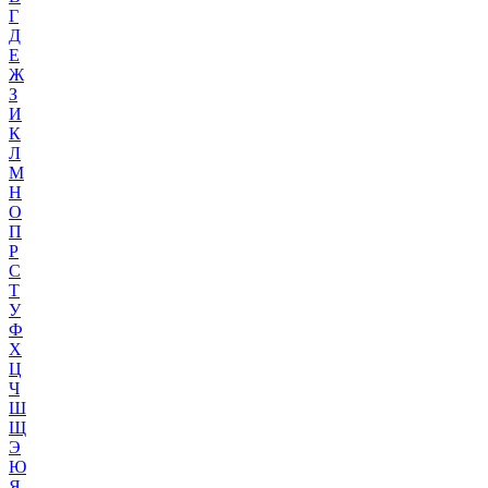
Г
Д
Е
Ж
З
И
К
Л
М
Н
О
П
Р
С
Т
У
Ф
Х
Ц
Ч
Ш
Щ
Э
Ю
Я