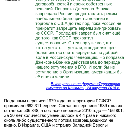
договорённостей и своих собственных
решений. Поправка Джексона-Вэника
запрещала России предоставлять режим
наибольшего благоприятствования в
торговле с США до тех пор, пока Россия не
прекратит запрещать евреям эмигрировать
из СССР. Последний запрет был снят ещё
до того, как СССР прекратил
существование. С тех пор уже все, кто
хотел уехать — уехали, и подавляющее
большинство опять вернулось по доброй
воле в Российскую Федерацию. Но поправка
Джексона-Вэника действовала до периода
нашего вступления в ВТО. И если бы не
вступление в Организацию, американцы бы
её и не отменили.
Выступление на форуме «Территория
смыслов на Клязьме», 24 августа 2015 г.
По данным переписи 1979 года на территории РСФСР
проживало 692 311 евреев. Согласно переписи 1989 года их
осталось 536 848, а согласно переписи 2010 года — 156 801.
За 30 лет количество уменьшилось в 4,4 раза и никакого
сколь либо существенного потока возвращающихся не
видно. В Израиле, США и странах Западной Европы