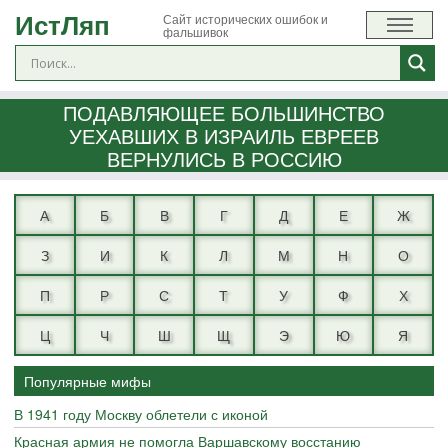
ИстЛяп
Сайт исторических ошибок и
фальшивок
ПОДАВЛЯЮЩЕЕ БОЛЬШИНСТВО
УЕХАВШИХ В ИЗРАИЛЬ ЕВРЕЕВ
ВЕРНУЛИСЬ В РОССИЮ
А
Б
В
Г
Д
Е
Ж
З
И
К
Л
М
Н
О
П
Р
С
Т
У
Ф
Х
Ц
Ч
Ш
Щ
Э
Ю
Я
Популярные мифы
В 1941 году Москву облетели с иконой
Красная армия не помогла Варшавскому восстанию