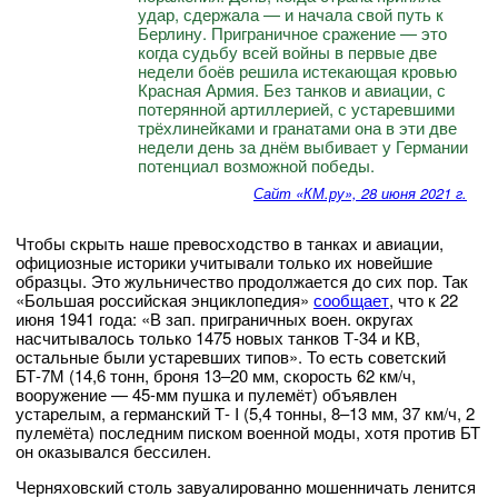
удар, сдержала — и начала свой путь к
Берлину. Приграничное сражение — это
когда судьбу всей войны в первые две
недели боёв решила истекающая кровью
Красная Армия. Без танков и авиации, с
потерянной артиллерией, с устаревшими
трёхлинейками и гранатами она в эти две
недели день за днём выбивает у Германии
потенциал возможной победы.
Сайт «КМ.ру», 28 июня 2021 г.
Чтобы скрыть наше превосходство в танках и авиации,
официозные историки учитывали только их новейшие
образцы. Это жульничество продолжается до сих пор. Так
«Большая российская энциклопедия»
сообщает
, что к 22
июня 1941 года: «В зап. приграничных воен. округах
насчитывалось только 1475 новых танков Т-34 и КВ,
остальные были устаревших типов». То есть советский
БТ-7М (14,6 тонн, броня 13–20 мм, скорость 62 км/ч,
вооружение — 45-мм пушка и пулемёт) объявлен
устарелым, а германский Т- I (5,4 тонны, 8–13 мм, 37 км/ч, 2
пулемёта) последним писком военной моды, хотя против БТ
он оказывался бессилен.
Черняховский столь завуалированно мошенничать ленится