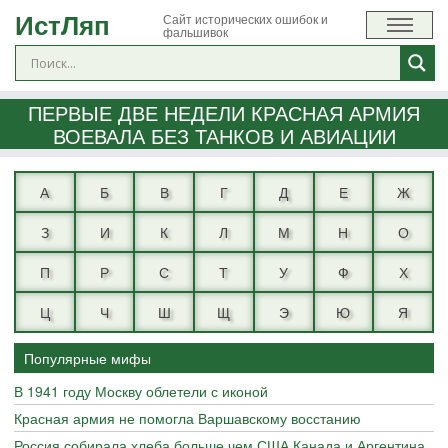
ИстЛяп
Сайт исторических ошибок и
фальшивок
ПЕРВЫЕ ДВЕ НЕДЕЛИ КРАСНАЯ АРМИЯ
ВОЕВАЛА БЕЗ ТАНКОВ И АВИАЦИИ
А
Б
В
Г
Д
Е
Ж
З
И
К
Л
М
Н
О
П
Р
С
Т
У
Ф
Х
Ц
Ч
Ш
Щ
Э
Ю
Я
Популярные мифы
В 1941 году Москву облетели с иконой
Красная армия не помогла Варшавскому восстанию
Россия собирала хлеба больше чем США Канада и Аргентина