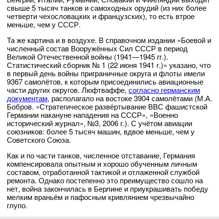
свыше 5 тысяч танков и самоходных орудий (из них более
четверти чехословацких и французских), то есть втрое
меньше, чем у СССР.
Та же картина и в воздухе. В справочном издании «Боевой и
численный состав Вооружённых Сил СССР в период
Великой Отечественной войны (1941—1945 гг.).
Статистический сборник № 1 (22 июня 1941 г.)» указано, что
в первый день войны приграничные округа и флоты имели
9367 самолётов, к которым присоединились авиационные
части других округов. Люфтваффе,
согласно германским
документам
, располагало на востоке 3904 самолётами (М.А.
Бобров. «Стратегическое развёртывание ВВС фашистской
Германии накануне нападения на СССР», «Военно
исторический журнал», №3, 2006 г.). С учётом авиации
союзников: более 5 тысяч машин, вдвое меньше, чем у
Советского Союза.
Как и по части танков, численное отставание, Германия
компенсировала опытным и хорошо обученным личным
составом, отработанной тактикой и отлаженной службой
ремонта. Однако постепенно это преимущество сошло на
нет, война закончилась в Берлине и приукрашивать победу
мелким враньём и пафосным кривлянием чрезвычайно
глупо.