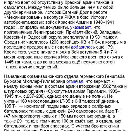
и прямо врёт об отсутствии у Красной армии танков и
самолётов. Между тем их было больше, чем в любой
другой армии мира. Историк Евгений Дриг в работе
«Механизированные корпуса РККА в бою: История
автобронетанковых войск Красной Армии в 1940–1941
годах», опираясь на документы,
указывает
, что
приграничные Ленинградский, Прибалтийский, Западный,
Киевский и Одесский округа располагали 13 981 танком.
Среди них числилось 1293 новейших КВ и Т-34, к которым в
последние предвоенные недели
добавилось
ещё 179.
Кроме того, уже в начале июля в бой вступили 5-й и 7-й
механизированные корпуса Московского военного округа с
1445 танками, а до конца месяца ещё несколько сотен
танков других соединений..
Начальник организационного отдела германского Генштаба
Бурхард Мюллер-Гиллебранд
отмечал
, что вермахт к
началу войны имел в составе армии вторжения 3582 танка и
штурмовых орудия («Сухопутная армия Германии. 1933–
1945 гг.», с.237–238), однако его данные не полны. Не
учтены 160 чехословацких LT-35 в 6-й танковой дивизии,
185 Т-I — носителей подрывных зарядов в сапёрных
батальонах танковых дивизий, 240 самоходок на базе Т- I
(47-мм противотанковых и 150-мм пехотных орудий), а
также 291 танк, в том числе 108 огнемётных, в отдельных
батальонах и при бронепоездах. С учётом бронетехники
Венгрии, Италии, Румынии, Словакии и Финляндии выходит