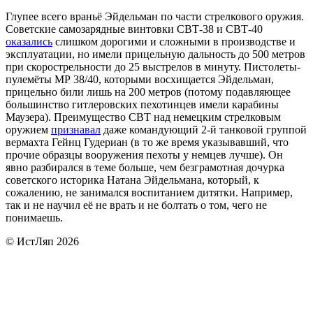
Глупее всего враньё Эйдельман по части стрелкового оружия.
Советские самозарядные винтовки СВТ-38 и СВТ-40
оказались
слишком дорогими и сложными в производстве и
эксплуатации, но имели прицельную дальность до 500 метров
при скорострельности до 25 выстрелов в минуту. Пистолеты-
пулемёты МР 38/40, которыми восхищается Эйдельман,
прицельно били лишь на 200 метров (потому подавляющее
большинство гитлеровских пехотинцев имели карабины
Маузера). Преимущество СВТ над немецким стрелковым
оружием
признавал
даже командующий 2-й танковой группой
вермахта Гейнц Гудериан (в то же время указывавший, что
прочие образцы вооружения пехоты у немцев лучше). Он
явно разбирался в теме больше, чем безграмотная дочурка
советского историка Натана Эйдельмана, который, к
сожалению, не занимался воспитанием дитятки. Например,
так и не научил её не врать и не болтать о том, чего не
понимаешь.
© ИстЛяп 2026