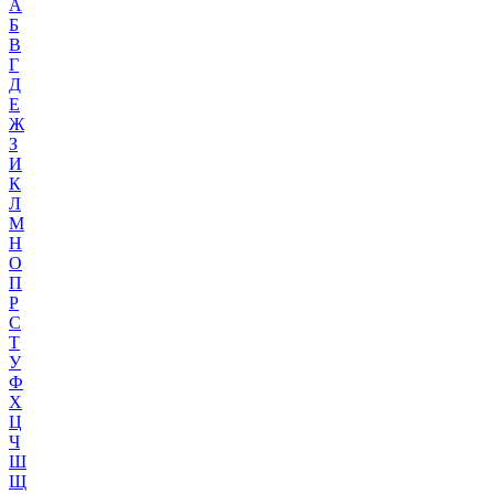
А
Б
В
Г
Д
Е
Ж
З
И
К
Л
М
Н
О
П
Р
С
Т
У
Ф
Х
Ц
Ч
Ш
Щ