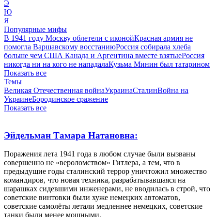
Э
Ю
Я
Популярные мифы
В 1941 году Москву облетели с иконой
Красная армия не
помогла Варшавскому восстанию
Россия собирала хлеба
больше чем США Канада и Аргентина вместе взятые
Россия
никогда ни на кого не нападала
Кузьма Минин был татарином
Показать все
Темы
Великая Отечественная война
Украина
Сталин
Война на
Украине
Бородинское сражение
Показать все
Эйдельман Тамара Натановна:
Поражения лета 1941 года в любом случае были вызваны
совершенно не «вероломством» Гитлера, а тем, что в
предыдущие годы сталинский террор уничтожил множество
командиров, что новая техника, разрабатывавшаяся на
шарашках сидевшими инженерами, не вводилась в строй, что
советские винтовки были хуже немецких автоматов,
советские самолёты летали медленнее немецких, советские
танки были менее мощными.