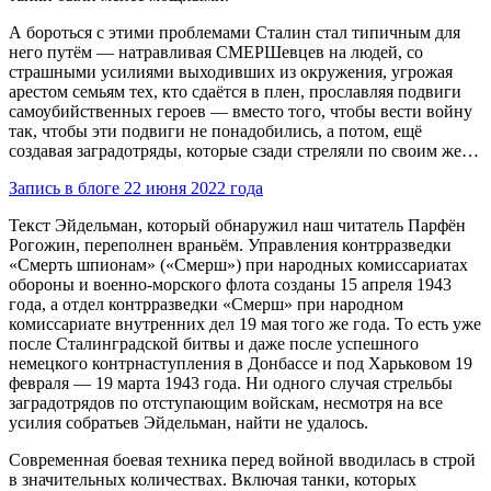
А бороться с этими проблемами Сталин стал типичным для
него путём — натравливая СМЕРШевцев на людей, со
страшными усилиями выходивших из окружения, угрожая
арестом семьям тех, кто сдаётся в плен, прославляя подвиги
самоубийственных героев — вместо того, чтобы вести войну
так, чтобы эти подвиги не понадобились, а потом, ещё
создавая заградотряды, которые сзади стреляли по своим же…
Запись в блоге 22 июня 2022 года
Текст Эйдельман, который обнаружил наш читатель Парфён
Рогожин, переполнен враньём. Управления контрразведки
«Смерть шпионам» («Смерш») при народных комиссариатах
обороны и военно-морского флота созданы 15 апреля 1943
года, а отдел контрразведки «Смерш» при народном
комиссариате внутренних дел 19 мая того же года. То есть уже
после Сталинградской битвы и даже после успешного
немецкого контрнаступления в Донбассе и под Харьковом 19
февраля — 19 марта 1943 года. Ни одного случая стрельбы
заградотрядов по отступающим войскам, несмотря на все
усилия собратьев Эйдельман, найти не удалось.
Современная боевая техника перед войной вводилась в строй
в значительных количествах. Включая танки, которых