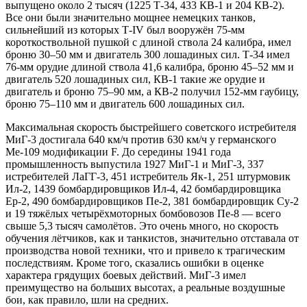
выпущено около 2 тысяч (1225 Т-34, 433 КВ-1 и 204 КВ-2).
Все они были значительно мощнее немецких танков,
сильнейший из которых Т-IV был вооружён 75-мм
короткоствольной пушкой с длиной ствола 24 калибра, имел
броню 30–50 мм и двигатель 300 лошадиных сил. Т-34 имел
76-мм орудие длиной ствола 41,6 калибра, броню 45–52 мм и
двигатель 520 лошадиных сил, КВ-1 такие же орудие и
двигатель и броню 75–90 мм, а КВ-2 получил 152-мм гаубицу,
броню 75–110 мм и двигатель 600 лошадиных сил.
Максимальная скорость быстрейшего советского истребителя
МиГ-3 достигала 640 км/ч против 630 км/ч у германского
Ме-109 модификации F. До середины 1941 года
промышленность выпустила 1927 МиГ-1 и МиГ-3, 337
истребителей ЛаГГ-3, 451 истребитель Як-1, 251 штурмовик
Ил-2, 1439 бомбардировщиков Ил-4, 42 бомбардировщика
Ер-2, 490 бомбардировщиков Пе-2, 381 бомбардировщик Су-2
и 19 тяжёлых четырёхмоторных бомбовозов Пе-8 — всего
свыше 5,3 тысяч самолётов. Это очень много, но скорость
обучения лётчиков, как и танкистов, значительно отставала от
производства новой техники, что и привело к трагическим
последствиям. Кроме того, сказались ошибки в оценке
характера грядущих боевых действий. МиГ-3 имел
преимущество на больших высотах, а реальные воздушные
бои, как правило, шли на средних.