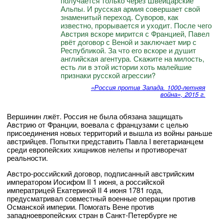
получается только через Швейцарские
Альпы. И русская армия совершает свой
знаменитый переход. Суворов, как
известно, прорывается и уходит. После чего
Австрия вскоре мирится с Францией, Павел
рвёт договор с Веной и заключает мир с
Республикой. За что его вскоре и душит
английская агентура. Скажите на милость,
есть ли в этой истории хоть малейшие
признаки русской агрессии?
«Россия против Запада. 1000-летняя
война», 2015 г.
Вершинин лжёт. Россия не была обязана защищать
Австрию от Франции, воевала с французами с целью
присоединения новых территорий и вышла из войны раньше
австрийцев. Попытки представить Павла I вегетарианцем
среди европейских хищников нелепы и противоречат
реальности.
Австро-российский договор, подписанный австрийским
императором Иосифом II 1 июня, а российской
императрицей Екатериной II 4 июня 1781 года,
предусматривал совместный военные операции против
Османской империи. Помогать Вене против
западноевропейских стран в Санкт-Петербурге не