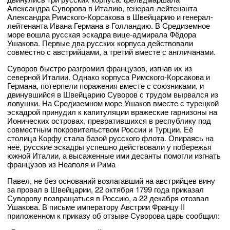
Александра Суворова в Италию, генерал-лейтенанта
Александра Римского-Корсакова в Швейцарию и генерал-
лейтенанта Ивана Германа в Голландию. В Средиземное
море вошла русская эскадра вице-адмирала Фёдора
Ушакова. Первые два русских корпуса действовали
совместно с австрийцами, а третий вместе с англичанами.
Суворов быстро разгромил французов, изгнав их из
северной Италии. Однако корпуса Римского-Корсакова и
Германа, потерпели поражения вместе с союзниками, и
двинувшийся в Швейцарию Суворов с трудом вырвался из
ловушки. На Средиземном море Ушаков вместе с турецкой
эскадрой принудил к капитуляции вражеские гарнизоны на
Ионических островах, превратившихся в республику под
совместным покровительством России и Турции. Её
столица Корфу стала базой русского флота. Опираясь на
неё, русские эскадры успешно действовали у побережья
южной Италии, а высаженные ими десанты помогли изгнать
французов из Неаполя и Рима
Павел, не без оснований возлагавший на австрийцев вину
за провал в Швейцарии, 22 октября 1799 года приказал
Суворову возвращаться в Россию, а 22 декабря отозвал
Ушакова. В письме императору Австрии Францу II
приложенном к приказу об отзыве Суворова царь сообщил: