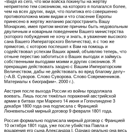
«Видя из сего, что мои войска покинуты на жертву
неприятелю тем союзником, на которого я полагался более,
чем на всех других, видя, что политика его совершенно
противоположна моим видам и что спасение Европы
принесено в жертву желанию распространить Вашу
Монархию, имея притом многие причины быть недовольным
двуличным и коварным поведением Вашего министерства
(которого побуждения не хочу и знать, в уважение высокого
сана Вашего Императорского Величества), я с тою же
прямотою, с которою поспешил к Вам на помощь и
содействовал успехам Ваших армий, объявляю теперь, что
отныне перестаю заботиться о Ваших выгодах и займусь
собственными выгодами моими и других союзников. Я
прекращаю действовать заодно с Вашим Императорским
Величеством, дабы не действовать во вред благому делу»
(«А.В. Суворов. Слово Суворова. Слово Современников.
Материалы к биографии». 2000 г.).
Австрия после выхода России из войны продолжала
воевать. Лишь после тяжёлых поражений австрийской
армии в битвах при Маренго 14 июня и Гогенлиндене 3
декабря 1800 года она подписала с Францией
Люневильский мирный договор 9 февраля 1801 года.
Россия формально подписала мирный договор с Францией
10 октября 1801 года, уже после убийства Павла и
воцарения его сына Александра I. Однако реально она весь