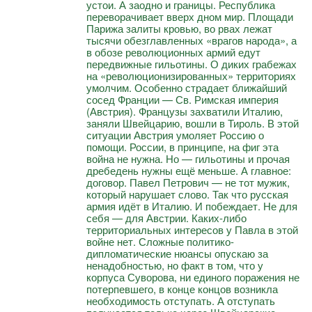
устои. А заодно и границы. Республика
переворачивает вверх дном мир. Площади
Парижа залиты кровью, во рвах лежат
тысячи обезглавленных «врагов народа», а
в обозе революционных армий едут
передвижные гильотины. О диких грабежах
на «революционизированных» территориях
умолчим. Особенно страдает ближайший
сосед Франции — Св. Римская империя
(Австрия). Французы захватили Италию,
заняли Швейцарию, вошли в Тироль. В этой
ситуации Австрия умоляет Россию о
помощи. России, в принципе, на фиг эта
война не нужна. Но — гильотины и прочая
дребедень нужны ещё меньше. А главное:
договор. Павел Петрович — не тот мужик,
который нарушает слово. Так что русская
армия идёт в Италию. И побеждает. Не для
себя — для Австрии. Каких-либо
территориальных интересов у Павла в этой
войне нет. Сложные политико-
дипломатические нюансы опускаю за
ненадобностью, но факт в том, что у
корпуса Суворова, ни единого поражения не
потерпевшего, в конце концов возникла
необходимость отступать. А отступать