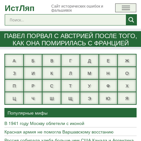
ИстЛяп
Сайт исторических ошибок и
фальшивок
ПАВЕЛ ПОРВАЛ С АВСТРИЕЙ ПОСЛЕ ТОГО,
КАК ОНА ПОМИРИЛАСЬ С ФРАНЦИЕЙ
А
Б
В
Г
Д
Е
Ж
З
И
К
Л
М
Н
О
П
Р
С
Т
У
Ф
Х
Ц
Ч
Ш
Щ
Э
Ю
Я
Популярные мифы
В 1941 году Москву облетели с иконой
Красная армия не помогла Варшавскому восстанию
Россия собирала хлеба больше чем США Канада и Аргентина