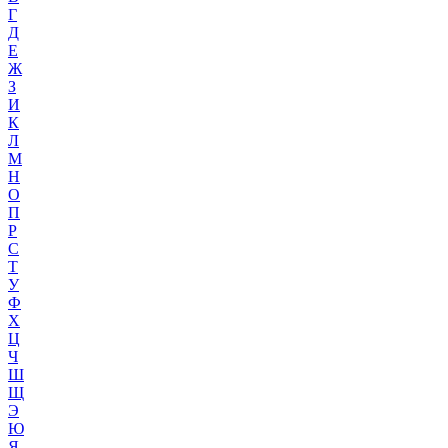
Г
Д
Е
Ж
З
И
К
Л
М
Н
О
П
Р
С
Т
У
Ф
Х
Ц
Ч
Ш
Щ
Э
Ю
Я