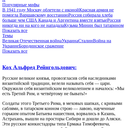
Популярные мифы
В 1941 году Москву облетели с иконой
Красная армия не
помогла Варшавскому восстанию
Россия собирала хлеба
больше чем США Канада и Аргентина вместе взятые
Россия
никогда ни на кого не нападала
Кузьма Минин был татарином
Показать все
Темы
Великая Отечественная война
Украина
Сталин
Война на
Украине
Бородинское сражение
Показать все
Кох Альфред Рейнгольдович:
Русские великие князья, провозгласив себя наследниками
византийской традиции, велели называть себя — цари.
Окружили себя византийским великолепием и началось: «Мы
есть Третий Рим, и четвёртому не бывать!»
Солдаты этого Третьего Рима, в меховых шапках, с кривыми
саблями, в татарском конном строю — лавою, наученные
горьким опытом Батыева нашествия, ворвались в Казань,
Астрахань, вышли на просторы Сибири и дошли до Аляски.
Эти русские конкистадоры типа Ермака Тимофеевича,