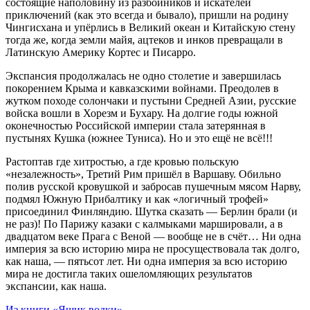
состоящие наполовину из разбойников и искателей
приключений (как это всегда и бывало), пришли на родину
Чингисхана и упёрлись в Великий океан и Китайскую стену
тогда же, когда земли майя, ацтеков и инков превращали в
Латинскую Америку Кортес и Писарро.
Экспансия продолжалась не одно столетие и завершилась
покорением Крыма и кавказскими войнами. Преодолев в
жутком походе солончаки и пустыни Средней Азии, русские
войска вошли в Хорезм и Бухару. На долгие годы южной
оконечностью Российской империи стала затерянная в
пустынях Кушка (южнее Туниса). Но и это ещё не всё!!!
Растоптав где хитростью, а где кровью польскую
«незалежность», Третий Рим пришёл в Варшаву. Обильно
полив русской кровушкой и забросав пушечным мясом Нарву,
подмял Южную Прибалтику и как «логичный трофей»
присоединил Финляндию. Шутка сказать — Берлин брали (и
не раз)! По Парижу казаки с калмыками маршировали, а в
двадцатом веке Прага с Веной — вообще не в счёт… Ни одна
империя за всю историю мира не просуществовала так долго,
как наша, — пятьсот лет. Ни одна империя за всю историю
мира не достигла таких ошеломляющих результатов
экспансии, как наша.
Из книги «Ящик водки»