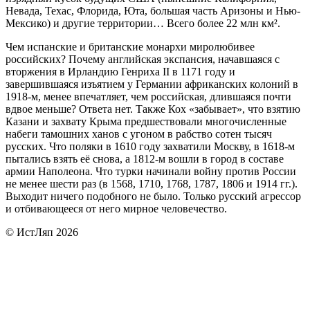
Невада, Техас, Флорида, Юта, большая часть Аризоны и Нью-
Мексико) и другие территории… Всего более 22 млн км².
Чем испанские и британские монархи миролюбивее
российских? Почему английская экспансия, начавшаяся с
вторжения в Ирландию Генриха II в 1171 году и
завершившаяся изъятием у Германии африканских колоний в
1918-м, менее впечатляет, чем российская, длившаяся почти
вдвое меньше? Ответа нет. Также Кох «забывает», что взятию
Казани и захвату Крыма предшествовали многочисленные
набеги тамошних ханов с угоном в рабство сотен тысяч
русских. Что поляки в 1610 году захватили Москву, в 1618-м
пытались взять её снова, а 1812-м вошли в город в составе
армии Наполеона. Что турки начинали войну против России
не менее шести раз (в 1568, 1710, 1768, 1787, 1806 и 1914 гг.).
Выходит ничего подобного не было. Только русский агрессор
и отбивающееся от него мирное человечество.
© ИстЛяп 2026