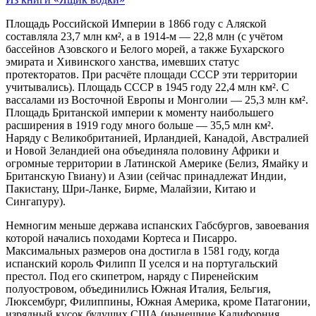
Площадь Российской Империи в 1866 году с Аляской
составляла 23,7 млн км², а в 1914-м — 22,8 млн (с учётом
бассейнов Азовского и Белого морей, а также Бухарского
эмирата и Хивинского ханства, имевших статус
протекторатов. При расчёте площади СССР эти территории
учитывались). Площадь СССР в 1945 году 22,4 млн км². С
вассалами из Восточной Европы и Монголии — 25,3 млн км².
Площадь Британской империи к моменту наибольшего
расширения в 1919 году много больше — 35,5 млн км².
Наряду с Великобританией, Ирландией, Канадой, Австралией
и Новой Зеландией она объединяла половину Африки и
огромные территории в Латинской Америке (Белиз, Ямайку и
Британскую Гвиану) и Азии (сейчас принадлежат Индии,
Пакистану, Шри-Ланке, Бирме, Малайзии, Китаю и
Сингапуру).
Немногим меньше держава испанских Габсбургов, завоевания
которой начались походами Кортеса и Писарро.
Максимальных размеров она достигла в 1581 году, когда
испанский король Филипп II уселся и на португальский
престол. Под его скипетром, наряду с Пиренейским
полуостровом, объединились Южная Италия, Бельгия,
Люксембург, Филиппины, Южная Америка, кроме Патагонии,
изрядный кусок будущих США (нынешние Калифорния,