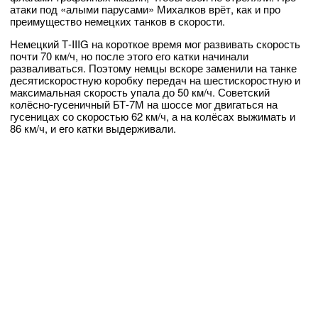
атаки под «алыми парусами» Михалков врёт, как и про
преимущество немецких танков в скорости.
Немецкий Т-IIIG на короткое время мог развивать скорость
почти 70 км/ч, но после этого его катки начинали
разваливаться. Поэтому немцы вскоре заменили на танке
десятискоростную коробку передач на шестискоростную и
максимальная скорость упала до 50 км/ч. Советский
колёсно-гусеничный БТ-7М на шоссе мог двигаться на
гусеницах со скоростью 62 км/ч, а на колёсах выжимать и
86 км/ч, и его катки выдерживали.