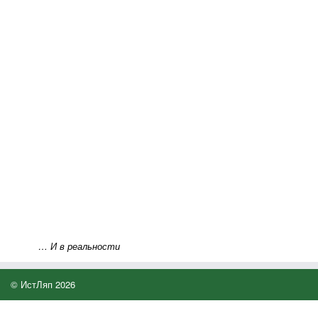
… И в реальности
© ИстЛяп 2026