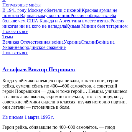
Популярные мифы
В 1941 году Москву облетели с иконой
Красная армия не
помогла Варшавскому восстанию
Россия собирала хлеба
больше чем США Канада и Аргентина вместе взятые
Россия
никогда ни на кого не нападала
Кузьма Минин был татарином
Показать все
Темы
Великая Отечественная война
Украина
Сталин
Война на
Украине
Бородинское сражение
Показать все
Астафьев Виктор Петрович:
Когда у лётчиков-немцев спрашивали, как это они, герои
рейха, сумели сбить по 400—600 самолётов, а советский
герой Покрышкин — два, и тоже герой… Немцы, учившиеся
в наших авиашколах, скромно отвечали, что в ту пору, когда
советские лётчики сидели в классах, изучая историю партии,
они летали — готовились к боям.
Из письма 1 марта 1995 г.
Герои рейха, сбивавшие по 400–600 самолётов, — плод