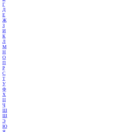
Г
Д
Е
Ж
З
И
К
Л
М
Н
О
П
Р
С
Т
У
Ф
Х
Ц
Ч
Ш
Щ
Э
Ю
Я