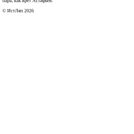
пара, как врёт Астафьев.
© ИстЛяп 2026