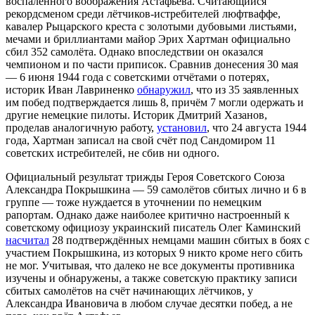
воспалённого воображения Астафьева. Считающийся
рекордсменом среди лётчиков-истребителей люфтваффе,
кавалер Рыцарского креста с золотыми дубовыми листьями,
мечами и бриллиантами майор Эрих Хартман официально
сбил 352 самолёта. Однако впоследствии он оказался
чемпионом и по части приписок. Сравнив донесения 30 мая
— 6 июня 1944 года с советскими отчётами о потерях,
историк Иван Лавриненко
обнаружил
, что из 35 заявленных
им побед подтверждается лишь 8, причём 7 могли одержать и
другие немецкие пилоты. Историк Дмитрий Хазанов,
проделав аналогичную работу,
установил
, что 24 августа 1944
года, Хартман записал на свой счёт под Сандомиром 11
советских истребителей, не сбив ни одного.
Официальный результат трижды Героя Советского Союза
Александра Покрышкина — 59 самолётов сбитых лично и 6 в
группе — тоже нуждается в уточнении по немецким
рапортам. Однако даже наиболее критично настроенный к
советскому официозу украинский писатель Олег Каминский
насчитал
28 подтверждённых немцами машин сбитых в боях с
участием Покрышкина, из которых 9 никто кроме него сбить
не мог. Учитывая, что далеко не все документы противника
изучены и обнаружены, а также советскую практику записи
сбитых самолётов на счёт начинающих лётчиков, у
Александра Ивановича в любом случае десятки побед, а не