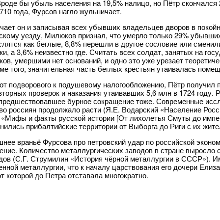
Вроде бы убыль населения на 19,5% налицо, но Пётр скончался 2
710 года, Фурсов нагло жульничает.
ает он и записывая всех убывших владельцев дворов в покойн
кому уезду, Милюков признал, что умерло только 29% убывших.
слятся как беглые, 8,8% перешли в другое сословие или сменил
ки, а 3,6% неизвестно где. Считать всех солдат, занятых на го
ков, умершими нет оснований, и одно это уже урезает теоретич
оме того, значительная часть беглых крестьян утаивалась помещ
от подворового к подушевому налогообложению, Пётр получил по
торных проверок и наказания утаивавших 5,6 млн в 1724 году. Ро
 предшествовавшее бурное сокращение тоже. Современные иссл
во россиян продолжало расти (Я.Е. Водарский «Население России 
 «Мифы и факты русской истории [От лихолетья Смуты до империи
нились прибалтийские территории от Выборга до Риги с их жите
нее враньё Фурсова про петровский удар по российской эконом
ение. Количество металлургических заводов в стране выросло с 6
дов (С.Г. Струмилин «История чёрной металлургии в СССР»). И
енной металлургии, что к началу царствования его дочери Елиз
от которой до Петра отставала многократно.