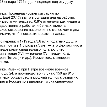
8 января 1725 года, и подводя под эту дату
ики. Проанализировав ситуацию по
 Ещё 20,4% взято в солдаты или на работы,
и место жительство, 0,9% отмечены как нищие и
сударственных работах и беглых, включая
еское сокращение населения не менее чем в два
иками, чтобы сократить размер налога.
 переписи 1719 года 3,8 млн податных душ, а
ст почти в 1,5 раза за 5 лет — это фантастика, а
едователи справедливо полагают, что
в конце XVII — начале XVIII века», К. Е.
 Петра I]» и др.). Кроме того, к империи
лями.
ике. Именно при Петре возникло военное
 до 24, а производство чугуна с 150 до 815
мператор дал столь мощный толчок к развитию
аветы Россия по выплавке чугуна опережала