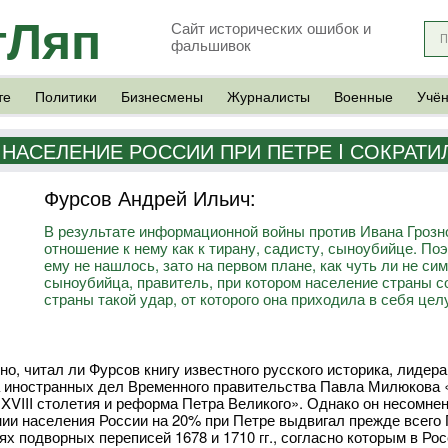
тЛяп
Сайт исторических ошибок и
фальшивок
те
Политики
Бизнесмены
Журналисты
Военные
Учё
НАСЕЛЕНИЕ РОССИИ ПРИ ПЕТРЕ I СОКРАТИ
Фурсов Андрей Ильич:
В результате информационной войны против Ивана Грозно
отношение к нему как к тирану, садисту, сыноубийце. П
ему не нашлось, зато на первом плане, как чуть ли не с
сыноубийца, правитель, при котором население страны с
страны такой удар, от которого она приходила в себя цел
но, читал ли Фурсов книгу известного русского историка, лидер
 иностранных дел Временного правительства Павла Милюкова «
 XVIII столетия и реформа Петра Великого». Однако он несомнен
ии населения России на 20% при Петре выдвигал прежде всего
ях подворных переписей 1678 и 1710 гг., согласно которым в Ро