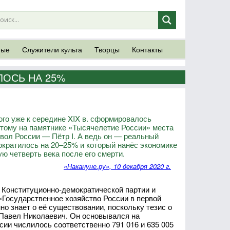
ные
Служители культа
Творцы
Контакты
ЛОСЬ НА 25%
го уже к середине XIX в. сформировалось
оэтому на памятнике «Тысячелетие России» места
имвол России — Пётр I. А ведь он — реальный
ократилось на 20–25% и который нанёс экономике
ую четверть века после его смерти.
«Накануне.ру», 10 декабря 2020 г.
а Конституционно-демократической партии и
Государственное хозяйство России в первой
но знает о её существовании, поскольку тезис о
 Павел Николаевич. Он основывался на
ссии числилось соответственно 791 016 и 635 005