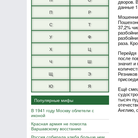
дворов. 
данные 1
П
Р
Мошеннич
Пошехонс
С
Т
37,2% чи
разбойни
У
Ф
разбойни
раза. Кр
Х
Ц
Перейдя 
после пов
Ч
Ш
значит и
количест
Щ
Э
Резников
присоеди
Ю
Я
Ещё смеш
судостро
тысяч пу
Популярные мифы
отечеств
Англию, 
В 1941 году Москву облетели с
иконой
Красная армия не помогла
Варшавскому восстанию
Россия собирала хлеба больше чем