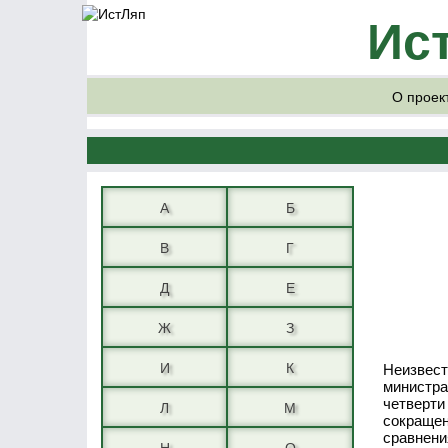
Ис
О проек
А
Б
В
Г
Д
Е
Ж
З
И
К
Неизвест
министра
четверти
Л
М
сокращен
сравнени
Н
О