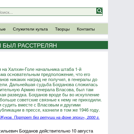
ные
Служители культа
Творцы
Контакты
И БЫЛ РАССТРЕЛЯН
 на Халхин-Голе начальника штаба 1-й
ьма основательным предположение, что его
нов никаких наград не получил, в генералы до
вели. Дальнейшая судьба Богданова сложилась
дительную Армию генерала Власова, был там
кая разведка. Богданов вроде бы во искупление
 больше советские связные к нему не приходили.
и судить вместе с Власовым и другими
бликации в прессе, казнили в том же 1946 году.
Жуков. Портрет без ретуши на фоне эпохи», 2000 г.
ильевич Богданов действительно 10 августа