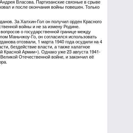
 Андрея Власова. Партизанские связные в срыве
ьзовал и после окончания войны повешен. Только
анов. За Халхин-Гол он получил орден Красного
твенной войны и не за измену Родине.
вопросов о государственной границе между
ом Маньчжоу-Го, он согласился использовать
данова отозвали, 1 марта 1940 года осудили на 4
сти, бездействие власти, а также халатное
 Красной Армии»). Однако уже 23 августа 1941-
 Великой Отечественной войне, и закончил её
ора.