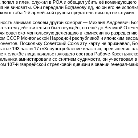
а попал в плен, служил в РОА и обещал убить её командующего
я не виноваты. Они передали Богданову яд, но он его не испол
ком штаба 1-й армейской группы предатель никогда не служил.
ность занимал совсем другой комбриг — Михаил Андреевич Богд
 а затем действительно был осуждён, но ещё до Великой Отечес
яя советско-монгольскую делегацию в комиссии по разрешению 
ом СССР Монгольской Народной республикой и японским вассал
понентов. Поскольку Советский Союз эту карту не признавал, Бог
статье 193 части 17 («Злоупотребление властью, превышение вла
е к службе лица начальствующего состава Рабоче-Крестьянской
чальника амнистировали со снятием судимости, он участвовал в
ом 107-й гвардейской стрелковой дивизии в звании генерал-май