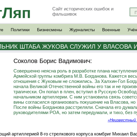
тЛяп
Сайт исторических ошибок и
фальшивок
те
Политики
Бизнесмены
Журналисты
Военные
Учё
ЛЬНИК ШТАБА ЖУКОВА СЛУЖИЛ У ВЛАСОВА 
Соколов Борис Вадимович:
Совершенно неясна роль в разработке плана наступления
Армейской группы комбрига М.В. Богданова. Кажется вес
отношения с Жуковым не сложились. За Халхин-Гол Богда
начала Великой Отечественной войны его так и не произ
трагически. Он попал в плен, вступил в Русскую Освобо
начальником артиллерии. С ним установила связь советс
вины согласился организовать покушение на Власова, но
После войны Богданова расстреляли. Сначала его думал
руководителями РОА, но затем передумали, и тихо, без пу
«Неизвестный 
щий артиллерией 8-го стрелкового корпуса комбриг Михаил Вас