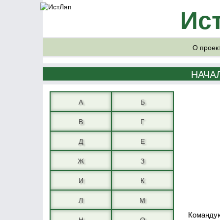
Ис
О проек
НАЧА
А
Б
В
Г
Д
Е
Ж
З
И
К
Л
М
Командую
Н
О