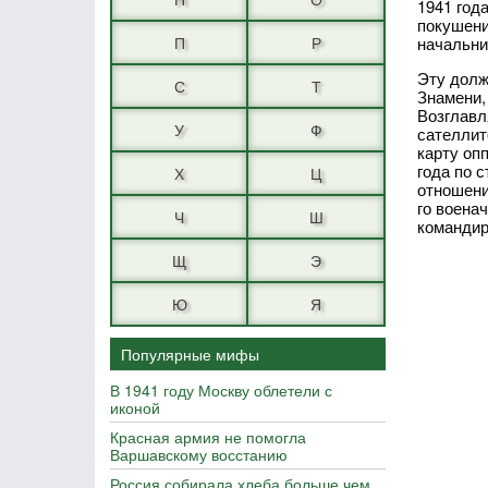
1941 год
покушени
П
Р
начальни
Эту долж
С
Т
Знамени,
Возглавл
У
Ф
сателлит
карту оп
года по 
Х
Ц
отношени
го воена
Ч
Ш
командир
Щ
Э
Ю
Я
Популярные мифы
В 1941 году Москву облетели с
иконой
Красная армия не помогла
Варшавскому восстанию
Россия собирала хлеба больше чем