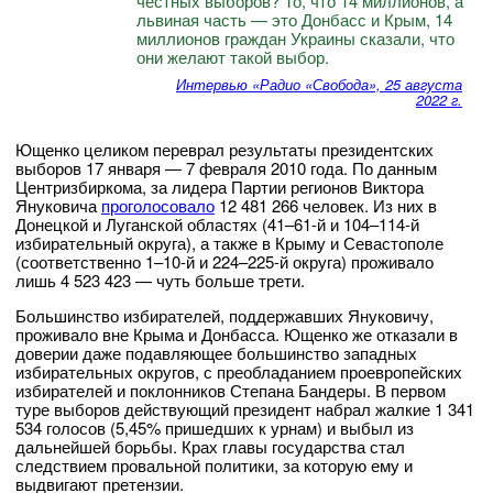
честных выборов? То, что 14 миллионов, а
львиная часть — это Донбасс и Крым, 14
миллионов граждан Украины сказали, что
они желают такой выбор.
Интервью «Радио «Свобода», 25 августа
2022 г.
Ющенко целиком переврал результаты президентских
выборов 17 января — 7 февраля 2010 года. По данным
Центризбиркома, за лидера Партии регионов Виктора
Януковича
проголосовало
12 481 266 человек. Из них в
Донецкой и Луганской областях (41–61-й и 104–114-й
избирательный округа), а также в Крыму и Севастополе
(соответственно 1–10-й и 224–225-й округа) проживало
лишь 4 523 423 — чуть больше трети.
Большинство избирателей, поддержавших Януковичу,
проживало вне Крыма и Донбасса. Ющенко же отказали в
доверии даже подавляющее большинство западных
избирательных округов, с преобладанием проевропейских
избирателей и поклонников Степана Бандеры. В первом
туре выборов действующий президент набрал жалкие 1 341
534 голосов (5,45% пришедших к урнам) и выбыл из
дальнейшей борьбы. Крах главы государства стал
следствием провальной политики, за которую ему и
выдвигают претензии.