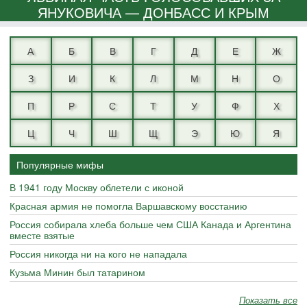
ЯНУКОВИЧА — ДОНБАСС И КРЫМ
А
Б
В
Г
Д
Е
Ж
З
И
К
Л
М
Н
О
П
Р
С
Т
У
Ф
Х
Ц
Ч
Ш
Щ
Э
Ю
Я
Популярные мифы
В 1941 году Москву облетели с иконой
Красная армия не помогла Варшавскому восстанию
Россия собирала хлеба больше чем США Канада и Аргентина
вместе взятые
Россия никогда ни на кого не нападала
Кузьма Минин был татарином
Показать все