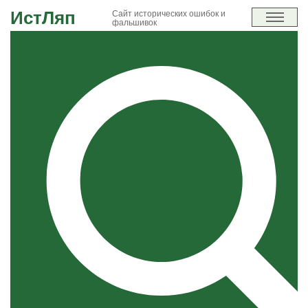
ИстЛяп
Сайт исторических ошибок и
фальшивок