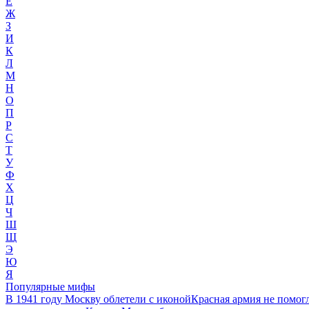
Е
Ж
З
И
К
Л
М
Н
О
П
Р
С
Т
У
Ф
Х
Ц
Ч
Ш
Щ
Э
Ю
Я
Популярные мифы
В 1941 году Москву облетели с иконой
Красная армия не помог