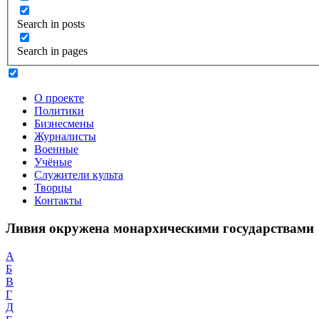
Search in posts
Search in pages
О проекте
Политики
Бизнесмены
Журналисты
Военные
Учёные
Служители культа
Творцы
Контакты
Ливия окружена монархическими государствами
А
Б
В
Г
Д