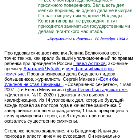
присяжного поверенного. Вёл шесть дел
мелких воришек, ни одного дела не выиграл.
По-настоящему никем, кроме Надежды
Константиновны, не руководил, а тут
приходится заниматься государственными
делами гигантского масштаба.
«Аргументы и факты», 28 декабря 1994 г.
Про адвокатские достижения Ленина Волкогонов врёт,
точно так же, как врали бывший уполномоченный по правам
ребёнка при президенте России
Павел Астахов
, экс-вице-
премьер
Анатолий Чубайс
и
ряд фальсификаторов
помельче
. Проанализировав дела будущего лидера
большевиков, журналисты Сергей Макеев (
«Если бы
Ульянов не стал Лениным»
, «Совершенно секретно», 1 мая
2007 г.) и Елена Минушкина (
«Как Ленин был адвокатом»
,
«Дилетант», №10, 2020 г.) доказали его высокую
квалификацию. Из 14 уголовных дел, которые будущий
вождь провёл за полтора года в качестве защитника, 5
завершились полным оправданием, 1 было прекращено в
силу примирения сторон, а в 8 случаях приговоры
оказались существенно смягчены.
Столь же нелепо заявление, что Владимир Ильич до
прихода к власти ничем не руководил. Он изначально