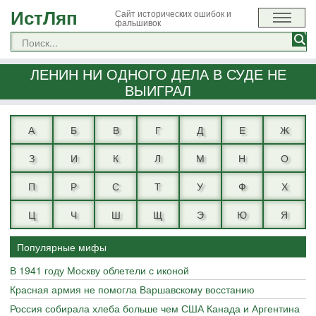
ИстЛяп
Сайт исторических ошибок и
фальшивок
ЛЕНИН НИ ОДНОГО ДЕЛА В СУДЕ НЕ
ВЫИГРАЛ
А
Б
В
Г
Д
Е
Ж
З
И
К
Л
М
Н
О
П
Р
С
Т
У
Ф
Х
Ц
Ч
Ш
Щ
Э
Ю
Я
Популярные мифы
В 1941 году Москву облетели с иконой
Красная армия не помогла Варшавскому восстанию
Россия собирала хлеба больше чем США Канада и Аргентина