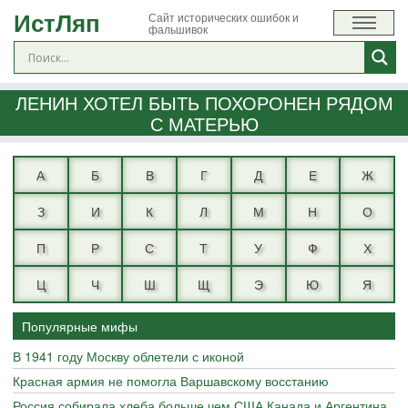
ИстЛяп
Сайт исторических ошибок и
фальшивок
ЛЕНИН ХОТЕЛ БЫТЬ ПОХОРОНЕН РЯДОМ
С МАТЕРЬЮ
А
Б
В
Г
Д
Е
Ж
З
И
К
Л
М
Н
О
П
Р
С
Т
У
Ф
Х
Ц
Ч
Ш
Щ
Э
Ю
Я
Популярные мифы
В 1941 году Москву облетели с иконой
Красная армия не помогла Варшавскому восстанию
Россия собирала хлеба больше чем США Канада и Аргентина