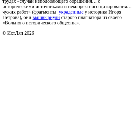
трудах «случаи неподобающего обращения… с
историческими источниками и некорректного цитирования…
чужих работ» (фрагменты,
украденные
у историка Игоря
Петрова), они
вышвырнули
старого плагиатора из своего
«Вольного исторического общества».
© ИстЛяп 2026