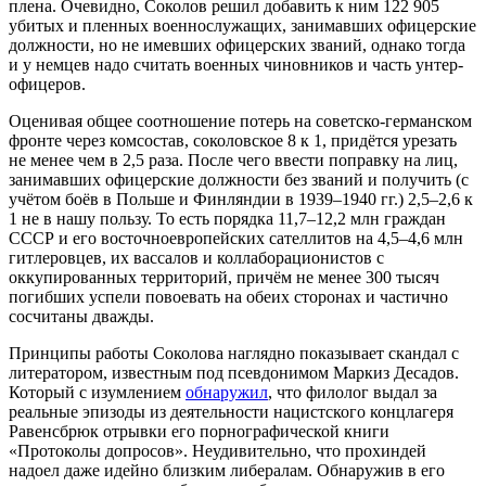
плена. Очевидно, Соколов решил добавить к ним 122 905
убитых и пленных военнослужащих, занимавших офицерские
должности, но не имевших офицерских званий, однако тогда
и у немцев надо считать военных чиновников и часть унтер-
офицеров.
Оценивая общее соотношение потерь на советско-германском
фронте через комсостав, соколовское 8 к 1, придётся урезать
не менее чем в 2,5 раза. После чего ввести поправку на лиц,
занимавших офицерские должности без званий и получить (с
учётом боёв в Польше и Финляндии в 1939–1940 гг.) 2,5–2,6 к
1 не в нашу пользу. То есть порядка 11,7–12,2 млн граждан
СССР и его восточноевропейских сателлитов на 4,5–4,6 млн
гитлеровцев, их вассалов и коллаборационистов с
оккупированных территорий, причём не менее 300 тысяч
погибших успели повоевать на обеих сторонах и частично
сосчитаны дважды.
Принципы работы Соколова наглядно показывает скандал с
литератором, известным под псевдонимом Маркиз Десадов.
Который с изумлением
обнаружил
, что филолог выдал за
реальные эпизоды из деятельности нацистского концлагеря
Равенсбрюк отрывки его порнографической книги
«Протоколы допросов». Неудивительно, что прохиндей
надоел даже идейно близким либералам. Обнаружив в его