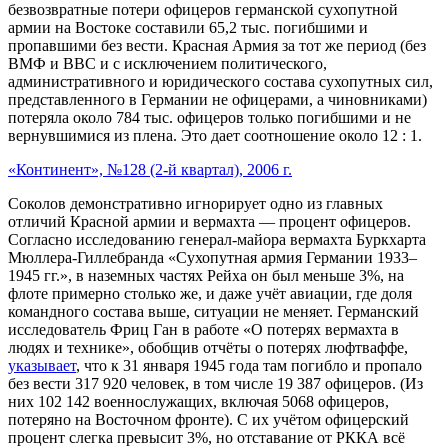
безвозвратные потери офицеров германской сухопутной
армии на Востоке составили 65,2 тыс. погибшими и
пропавшими без вести. Красная Армия за тот же период (без
ВМФ и ВВС и с исключением политического,
административного и юридического состава сухопутных сил,
представленного в Германии не офицерами, а чиновниками)
потеряла около 784 тыс. офицеров только погибшими и не
вернувшимися из плена. Это дает соотношение около 12 : 1.
«Континент», №128 (2-й квартал), 2006 г.
Соколов демонстративно игнорирует одно из главных
отличий Красной армии и вермахта — процент офицеров.
Согласно исследованию генерал-майора вермахта Буркхарта
Мюллера-Гиллебранда «Сухопутная армия Германии 1933–
1945 гг.», в наземных частях Рейха он был меньше 3%, на
флоте примерно столько же, и даже учёт авиации, где доля
командного состава выше, ситуации не меняет. Германский
исследователь Фриц Ган в работе «О потерях вермахта в
людях и технике», обобщив отчёты о потерях люфтваффе,
указывает
, что к 31 января 1945 года там погибло и пропало
без вести 317 920 человек, в том числе 19 387 офицеров. (Из
них 102 142 военнослужащих, включая 5068 офицеров,
потеряно на Восточном фронте). С их учётом офицерский
процент слегка превысит 3%, но отставание от РККА всё