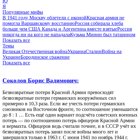
Ю
Я
Популярные мифы
В 1941 году Москву облетели с иконой
Красная армия не
помогла Варшавскому восстанию
Россия собирала хлеба
больше чем США Канада и Аргентина вместе взятые
Россия
никогда ни на кого не нападала
Кузьма Минин был татарином
Показать все
Темы
Великая Отечественная война
Украина
Сталин
Война на
Украине
Бородинское сражение
Показать все
Соколов Борис Вадимович:
Безвозвратные потери Красной Армии превосходят
безвозвратные потери германских вооружённых сил
примерно в 10,3 раза. Если же учесть потери германских
союзников на Восточном фронте, то соотношение уменьшится
до 8 : 1 … Есть ещё один вариант подсчёта советских военных
потерь — по соотношению потерь офицеров Красной Армии
и вермахта. Офицеров ведь считали точнее, и в СССР учёт их
безвозвратных потерь занял после войны много лет и
завершился только в 1963 г. С июня 1941 по ноябрь 1944 г.