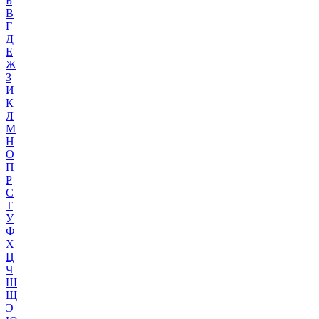
Б
В
Г
Д
Е
Ж
З
И
К
Л
М
Н
О
П
Р
С
Т
У
Ф
Х
Ц
Ч
Ш
Щ
Э