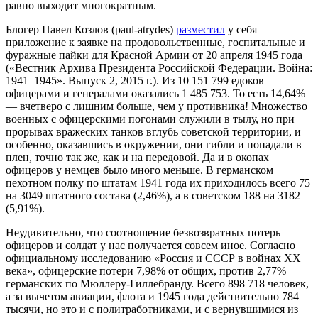
равно выходит многократным.
Блогер Павел Козлов (paul-atrydes)
разместил
у себя
приложение к заявке на продовольственные, госпитальные и
фуражные пайки для Красной Армии от 20 апреля 1945 года
(«Вестник Архива Президента Российской Федерации. Война:
1941–1945». Выпуск 2, 2015 г.). Из 10 151 799 едоков
офицерами и генералами оказались 1 485 753. То есть 14,64%
— вчетверо с лишним больше, чем у противника! Множество
военных с офицерскими погонами служили в тылу, но при
прорывах вражеских танков вглубь советской территории, и
особенно, оказавшись в окружении, они гибли и попадали в
плен, точно так же, как и на передовой. Да и в окопах
офицеров у немцев было много меньше. В германском
пехотном полку по штатам 1941 года их приходилось всего 75
на 3049 штатного состава (2,46%), а в советском 188 на 3182
(5,91%).
Неудивительно, что соотношение безвозвратных потерь
офицеров и солдат у нас получается совсем иное. Согласно
официальному исследованию «Россия и СССР в войнах ХХ
века», офицерские потери 7,98% от общих, против 2,77%
германских по Мюллеру-Гиллебранду. Всего 898 718 человек,
а за вычетом авиации, флота и 1945 года действительно 784
тысячи, но это и с политработниками, и с вернувшимися из