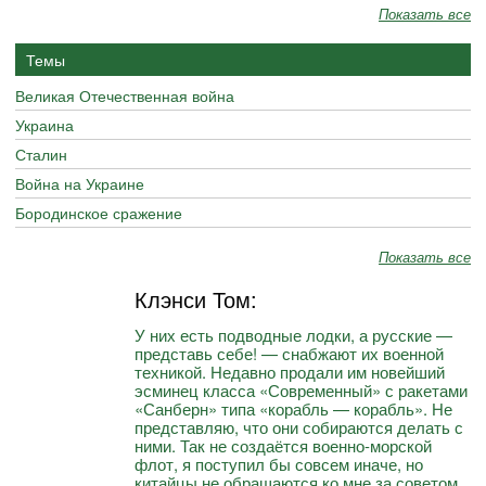
Показать все
Темы
Великая Отечественная война
Украина
Сталин
Война на Украине
Бородинское сражение
Показать все
Клэнси Том:
У них есть подводные лодки, а русские —
представь себе! — снабжают их военной
техникой. Недавно продали им новейший
эсминец класса «Современный» с ракетами
«Санберн» типа «корабль — корабль». Не
представляю, что они собираются делать с
ними. Так не создаётся военно-морской
флот, я поступил бы совсем иначе, но
китайцы не обращаются ко мне за советом.