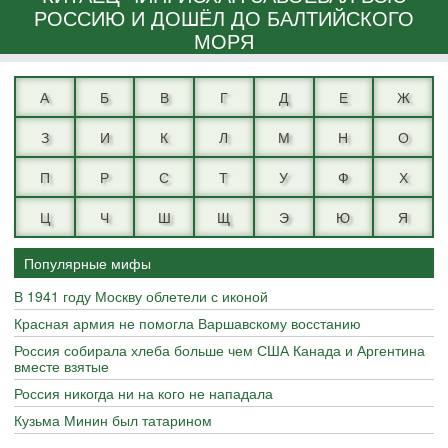
РОССИЮ И ДОШЁЛ ДО БАЛТИЙСКОГО
МОРЯ
А
Б
В
Г
Д
Е
Ж
З
И
К
Л
М
Н
О
П
Р
С
Т
У
Ф
Х
Ц
Ч
Ш
Щ
Э
Ю
Я
Популярные мифы
В 1941 году Москву облетели с иконой
Красная армия не помогла Варшавскому восстанию
Россия собирала хлеба больше чем США Канада и Аргентина
вместе взятые
Россия никогда ни на кого не нападала
Кузьма Минин был татарином