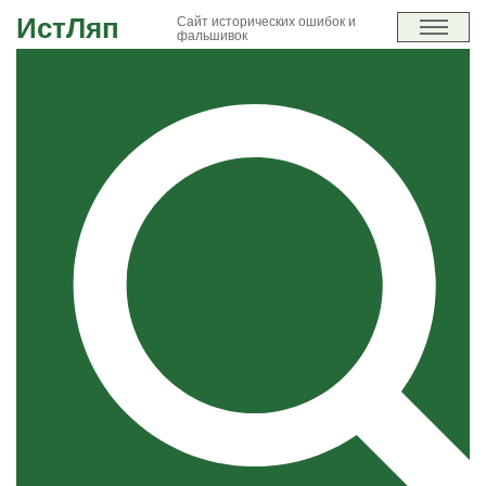
ИстЛяп
Сайт исторических ошибок и
фальшивок