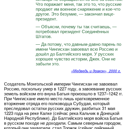
Что поражает меня, так это то, что русские
продают им военное снаряжение и кое-что
другое. Это безумие, — закончил вице-
президент.
— Объясни, почему ты так считаешь, —
потребовал президент Соединённых
Штатов.
— Да потому, что давным-давно парень по
имени Чингисхан завоевал всю Россию и
дошёл до Балтийского моря. У русских
хорошее чувство истории, Джек. Они не
забыли это.
«Медведь и дракон», 2000 г.
Создатель Монгольской империи Чингисхан не завоевал
Россию, поскольку умер в 1227 году, а завоевание русских
земель войском его внука Батыя произошло в 1237–1242 гг.
При Чингисхане имело место лишь кратковременное
вторжение отряда его полководца Субудая, который
преследовал остатки русских дружин, разбитых 31 мая
1223 года на реке Калке (сейчас река Кальчик в Донецкой
Народной Республике). До Балтийского моря войска Батыя
в русском походе не доходили. Самым северным городом,
который они захватили, стал Торжок (сейчас районный