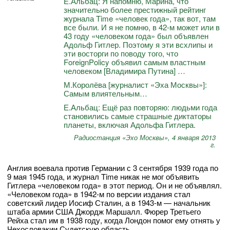
Е.Альбац: Я напомню, Марина, что
значительно более престижный рейтинг
журнала Time «человек года», так вот, там
все были. И я не помню, в 42-м может или в
43 году «человеком года» был объявлен
Адольф Гитлер. Поэтому я эти всхлипы и
эти восторги по поводу того, что
ForeignPolicy объявил самым властным
человеком [Владимира Путина] …
М.Королёва [журналист «Эха Москвы»]:
Самым влиятельным…
Е.Альбац: Ещё раз повторяю: людьми года
становились самые страшные диктаторы
планеты, включая Адольфа Гитлера.
Радиостанция «Эхо Москвы», 4 января 2013
г.
Англия воевала против Германии с 3 сентября 1939 года по
9 мая 1945 года, и журнал Time никак не мог объявить
Гитлера «человеком года» в этот период. Он и не объявлял.
«Человеком года» в 1942-м по версии издания стал
советский лидер Иосиф Сталин, а в 1943-м — начальник
штаба армии США Джордж Маршалл. Фюрер Третьего
Рейха стал им в 1938 году, когда Лондон помог ему отнять у
Чехословакии Судетскую область.