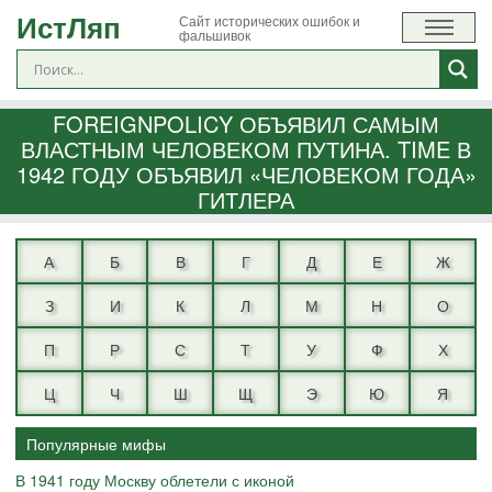
ИстЛяп
Сайт исторических ошибок и
фальшивок
FOREIGNPOLICY ОБЪЯВИЛ САМЫМ
ВЛАСТНЫМ ЧЕЛОВЕКОМ ПУТИНА. TIME В
1942 ГОДУ ОБЪЯВИЛ «ЧЕЛОВЕКОМ ГОДА»
ГИТЛЕРА
А
Б
В
Г
Д
Е
Ж
З
И
К
Л
М
Н
О
П
Р
С
Т
У
Ф
Х
Ц
Ч
Ш
Щ
Э
Ю
Я
Популярные мифы
В 1941 году Москву облетели с иконой