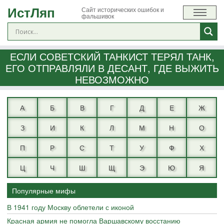
ИстЛяп
Сайт исторических ошибок и
фальшивок
ЕСЛИ СОВЕТСКИЙ ТАНКИСТ ТЕРЯЛ ТАНК,
ЕГО ОТПРАВЛЯЛИ В ДЕСАНТ, ГДЕ ВЫЖИТЬ
НЕВОЗМОЖНО
А
Б
В
Г
Д
Е
Ж
З
И
К
Л
М
Н
О
П
Р
С
Т
У
Ф
Х
Ц
Ч
Ш
Щ
Э
Ю
Я
Популярные мифы
В 1941 году Москву облетели с иконой
Красная армия не помогла Варшавскому восстанию