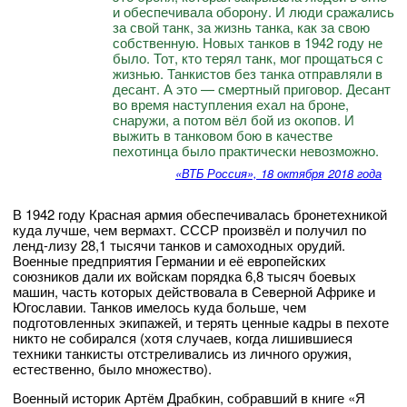
и обеспечивала оборону. И люди сражались
за свой танк, за жизнь танка, как за свою
собственную. Новых танков в 1942 году не
было. Тот, кто терял танк, мог прощаться с
жизнью. Танкистов без танка отправляли в
десант. А это — смертный приговор. Десант
во время наступления ехал на броне,
снаружи, а потом вёл бой из окопов. И
выжить в танковом бою в качестве
пехотинца было практически невозможно.
«ВТБ Россия», 18 октября 2018 года
В 1942 году Красная армия обеспечивалась бронетехникой
куда лучше, чем вермахт. СССР произвёл и получил по
ленд-лизу 28,1 тысячи танков и самоходных орудий.
Военные предприятия Германии и её европейских
союзников дали их войскам порядка 6,8 тысяч боевых
машин, часть которых действовала в Северной Африке и
Югославии. Танков имелось куда больше, чем
подготовленных экипажей, и терять ценные кадры в пехоте
никто не собирался (хотя случаев, когда лишившиеся
техники танкисты отстреливались из личного оружия,
естественно, было множество).
Военный историк Артём Драбкин, собравший в книге «Я