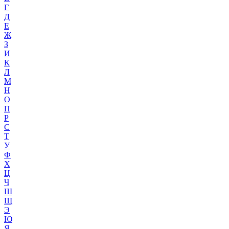
Г
Д
Е
Ж
З
И
К
Л
М
Н
О
П
Р
С
Т
У
Ф
Х
Ц
Ч
Ш
Щ
Э
Ю
Я