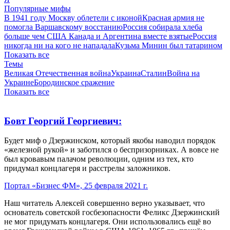
Популярные мифы
В 1941 году Москву облетели с иконой
Красная армия не
помогла Варшавскому восстанию
Россия собирала хлеба
больше чем США Канада и Аргентина вместе взятые
Россия
никогда ни на кого не нападала
Кузьма Минин был татарином
Показать все
Темы
Великая Отечественная война
Украина
Сталин
Война на
Украине
Бородинское сражение
Показать все
Бовт Георгий Георгиевич:
Будет миф о Дзержинском, который якобы наводил порядок
«железной рукой» и заботился о беспризорниках. А вовсе не
был кровавым палачом революции, одним из тех, кто
придумал концлагеря и расстрелы заложников.
Портал «Бизнес ФМ», 25 февраля 2021 г.
Наш читатель Алексей совершенно верно указывает, что
основатель советской госбезопасности Феликс Дзержинский
не мог придумать концлагеря. Они использовались ещё во