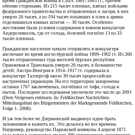
время Гражданской войны в США 1861–1865 гг., причём
обеими сторонами. Из 215 тысяч пленных, взятых войсками
федерального правительства и отправленных в лагеря, в них
умерло 26 тысяч, а из 194 тысяч попавших в плен к армии
отделившихся южных штатов — 30 тысяч. Особенно
жестокими были условия содержания в южном концлагере
Андерсонвилль, где от голода, болезней погибло 13 из 33
тысяч пленных.
Гражданское население начали отправлять в концлагеря
англичане во время англо-бурской войны 1899–1902 гг. Из 200
тысяч отправленных туда жителей бурских республик
Оранжевая и Трансвааль умерло 26 тысяч, в большинстве
детей. Австро-Венгрия в 1914–1917 гг. содержала в
концлагере Таллергоф около 30 тысяч пророссийски
настроенных украинцев. На его территории захоронены
останки 1767 заключённых, погибших от тифа, голода и
пыток. Последние исследования увеличили это число до 2093
(Dem Vergessen entrissen. In: Feldkirchner Nachrichten.
Mitteilungsblatt des Bürgermeisters der Marktgemeinde Feldkirchen,
Folge 1. 2008).
И уж тем более не Дзержинский выдвинул идею брать
заложников и казнить их. Это делалось во все времена.
Например, руководство Парижской коммуны 4 апреля 1871
года взяло в заложники свыше 300 священников, чиновников