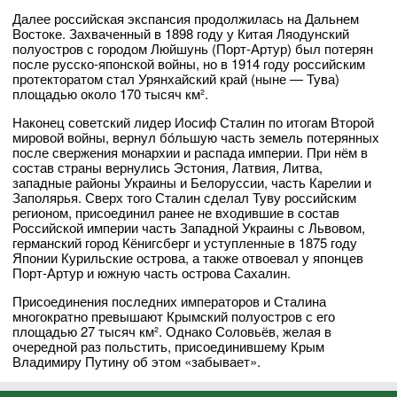
Далее российская экспансия продолжилась на Дальнем
Востоке. Захваченный в 1898 году у Китая Ляодунский
полуостров с городом Люйшунь (Порт-Артур) был потерян
после русско-японской войны, но в 1914 году российским
протекторатом стал Урянхайский край (ныне — Тува)
площадью около 170 тысяч км².
Наконец советский лидер Иосиф Сталин по итогам Второй
мировой войны, вернул бóльшую часть земель потерянных
после свержения монархии и распада империи. При нём в
состав страны вернулись Эстония, Латвия, Литва,
западные районы Украины и Белоруссии, часть Карелии и
Заполярья. Сверх того Сталин сделал Туву российским
регионом, присоединил ранее не входившие в состав
Российской империи часть Западной Украины с Львовом,
германский город Кёнигсберг и уступленные в 1875 году
Японии Курильские острова, а также отвоевал у японцев
Порт-Артур и южную часть острова Сахалин.
Присоединения последних императоров и Сталина
многократно превышают Крымский полуостров с его
площадью 27 тысяч км². Однако Соловьёв, желая в
очередной раз польстить, присоединившему Крым
Владимиру Путину об этом «забывает».