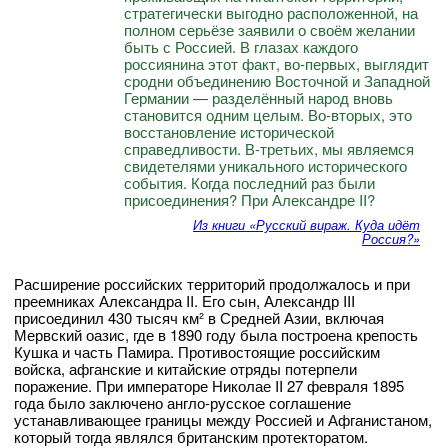
стратегически выгодно расположенной, на
полном серьёзе заявили о своём желании
быть с Россией. В глазах каждого
россиянина этот факт, во-первых, выглядит
сродни объединению Восточной и Западной
Германии — разделённый народ вновь
становится одним целым. Во-вторых, это
восстановление исторической
справедливости. В-третьих, мы являемся
свидетелями уникального исторического
события. Когда последний раз были
присоединения? При Александре II?
Из книги «Русский вираж. Куда идёт
Россия?»
Расширение российских территорий продолжалось и при
преемниках Александра II. Его сын, Александр III
присоединил 430 тысяч км² в Средней Азии, включая
Мервский оазис, где в 1890 году была построена крепость
Кушка и часть Памира. Противостоящие российским
войска, афганские и китайские отряды потерпели
поражение. При императоре Николае II 27 февраля 1895
года было заключено англо-русское соглашение
устанавливающее границы между Россией и Афганистаном,
который тогда являлся британским протекторатом.