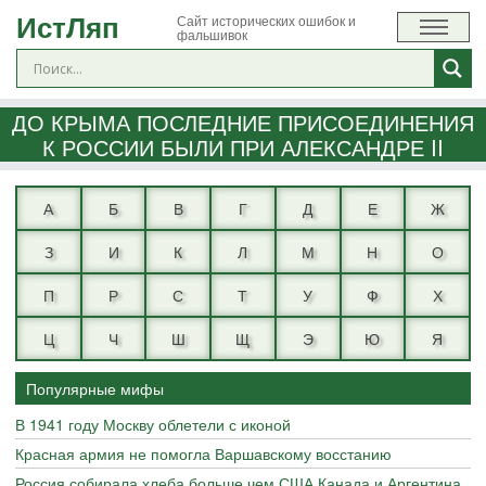
ИстЛяп
Сайт исторических ошибок и
фальшивок
ДО КРЫМА ПОСЛЕДНИЕ ПРИСОЕДИНЕНИЯ
К РОССИИ БЫЛИ ПРИ АЛЕКСАНДРЕ II
А
Б
В
Г
Д
Е
Ж
З
И
К
Л
М
Н
О
П
Р
С
Т
У
Ф
Х
Ц
Ч
Ш
Щ
Э
Ю
Я
Популярные мифы
В 1941 году Москву облетели с иконой
Красная армия не помогла Варшавскому восстанию
Россия собирала хлеба больше чем США Канада и Аргентина