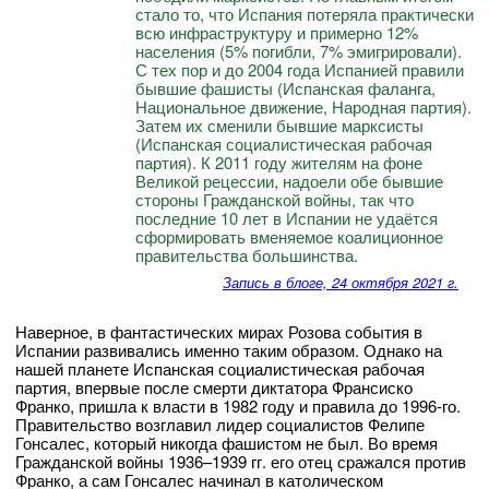
стало то, что Испания потеряла практически
всю инфраструктуру и примерно 12%
населения (5% погибли, 7% эмигрировали).
С тех пор и до 2004 года Испанией правили
бывшие фашисты (Испанская фаланга,
Национальное движение, Народная партия).
Затем их сменили бывшие марксисты
(Испанская социалистическая рабочая
партия). К 2011 году жителям на фоне
Великой рецессии, надоели обе бывшие
стороны Гражданской войны, так что
последние 10 лет в Испании не удаётся
сформировать вменяемое коалиционное
правительства большинства.
Запись в блоге, 24 октября 2021 г.
Наверное, в фантастических мирах Розова события в
Испании развивались именно таким образом. Однако на
нашей планете Испанская социалистическая рабочая
партия, впервые после смерти диктатора Франсиско
Франко, пришла к власти в 1982 году и правила до 1996-го.
Правительство возглавил лидер социалистов Фелипе
Гонсалес, который никогда фашистом не был. Во время
Гражданской войны 1936–1939 гг. его отец сражался против
Франко, а сам Гонсалес начинал в католическом