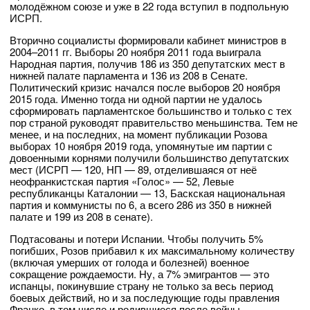
молодёжном союзе и уже в 22 года вступил в подпольную
ИСРП.
Вторично социалисты формировали кабинет министров в
2004–2011 гг. Выборы 20 ноября 2011 года выиграла
Народная партия, получив 186 из 350 депутатских мест в
нижней палате парламента и 136 из 208 в Сенате.
Политический кризис начался после выборов 20 ноября
2015 года. Именно тогда ни одной партии не удалось
сформировать парламентское большинство и только с тех
пор страной руководят правительство меньшинства. Тем не
менее, и на последних, на момент публикации Розова
выборах 10 ноября 2019 года, упомянутые им партии с
довоенными корнями получили большинство депутатских
мест (ИСРП — 120, НП — 89, отделившаяся от неё
неофранкистская партия «Голос» — 52, Левые
республиканцы Каталонии — 13, Баскская национальная
партия и коммунисты по 6, а всего 286 из 350 в нижней
палате и 199 из 208 в сенате).
Подтасованы и потери Испании. Чтобы получить 5%
погибших, Розов прибавил к их максимальному количеству
(включая умерших от голода и болезней) военное
сокращение рождаемости. Ну, а 7% эмигрантов — это
испанцы, покинувшие страну не только за весь период
боевых действий, но и за последующие годы правления
Франко, в том числе и родившиеся после войны.