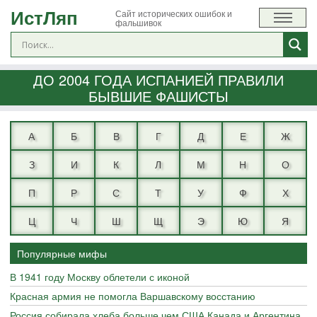
ИстЛяп
Сайт исторических ошибок и
фальшивок
ДО 2004 ГОДА ИСПАНИЕЙ ПРАВИЛИ
БЫВШИЕ ФАШИСТЫ
А
Б
В
Г
Д
Е
Ж
З
И
К
Л
М
Н
О
П
Р
С
Т
У
Ф
Х
Ц
Ч
Ш
Щ
Э
Ю
Я
Популярные мифы
В 1941 году Москву облетели с иконой
Красная армия не помогла Варшавскому восстанию
Россия собирала хлеба больше чем США Канада и Аргентина