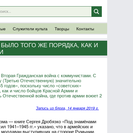
ные
Служители культа
Творцы
Контакты
БЫЛО ТОГО ЖЕ ПОРЯДКА, КАК И
И
 Вторая Гражданская война с коммунистами. С
у (Третью Отечественную) значительно
5 годов», поскольку число «советских»
, как и число бойцов Красной Армии и
Отечественной война, где против армии воюет 2
Запись из блога, 14 января 2019 г.
зма — книге Сергея Дробязко «Под знамёнами
л 1941–1945 гг.» указано, что в армейских и
м молдаван выступивших на стороне Румынии,