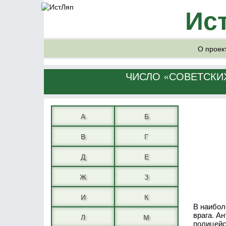
Ис
О проек
ЧИСЛО «СОВЕТСКИХ
А
Б
В
Г
Д
Е
Ж
З
И
К
В наибол
врага. А
Л
М
полицейс