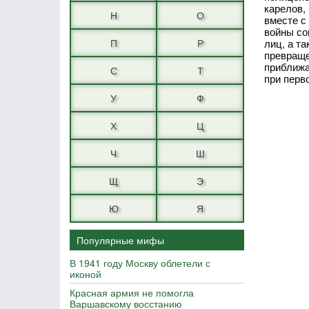
карелов,
Н
О
вместе с
войны со
П
Р
лиц, а т
превраще
приближа
С
Т
при перв
У
Ф
Х
Ц
Ч
Ш
Щ
Э
Ю
Я
Популярные мифы
В 1941 году Москву облетели с
иконой
Красная армия не помогла
Варшавскому восстанию