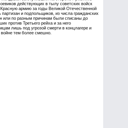
боевиков действующих в тылу советских войск
з Красную армию за годы Великой Отечественной
ь партизан и подпольщиков, из числа гражданских
лен или по разным причинам были списаны до
их против Третьего рейха и за него
емцам лишь под угрозой смерти в концлагере и
 войне тем более смешно.