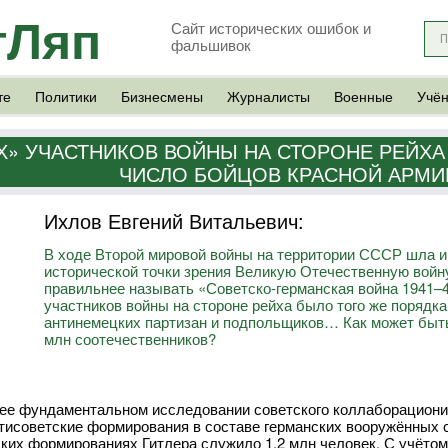
тЛяп
Сайт исторических ошибок и
фальшивок
те
Политики
Бизнесмены
Журналисты
Военные
Учё
» УЧАСТНИКОВ ВОЙНЫ НА СТОРОНЕ РЕЙХА 
ЧИСЛО БОЙЦОВ КРАСНОЙ АРМИ
Ихлов Евгений Витальевич:
В ходе Второй мировой войны на территории СССР шла и
исторической точки зрения Великую Отечественную войн
правильнее называть «Советско-германская война 1941–4
участников войны на стороне рейха было того же порядка
антинемецких партизан и подпольщиков… Как может быть 
млн соотечественников?
ее фундаментальном исследовании советского коллаборациони
нтисоветские формирования в составе германских вооружённых си
ких формированиях Гитлера служило 1,2 млн человек. С учёто