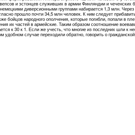
 вепсов и эстонцев служивших в армии Финляндии и чеченских 
 немецкими диверсионными группами набирается 1,3 млн. Чере
гласно прошло почти 34,5 млн человек. К ним следует прибавит
акже бойцов народного ополчения, которые погибли, попали в п
ния их частей в армейские. Таким образом соотношение воевавш
ется к 30 к 1. Если же учесть, что многие из последних шли к н
ом удобном случае переходили обратно, говорить о гражданской