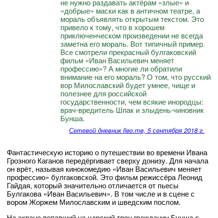
не нужно раздавать актёрам «злые» и
«добрые» маски как в античном театре, а
мораль объявлять открытым текстом. Это
привело к тому, что в хорошем
приключенческом произведении не всегда
заметна его мораль. Вот типичный пример.
Все смотрели прекрасный булгаковский
фильм «Иван Васильевич меняет
профессию»? А многие ли обратили
внимание на его мораль? О том, что русский
вор Милославский будет умнее, чище и
полезнее для российской
государственности, чем всякие инородцы:
врач-вредитель Шпак и злыдень-чиновник
Бунша.
Сетевой дневник lleo.me, 5 сентября 2018 г.
Фантастическую историю о путешествии во времени Ивана
Грозного Каганов передёргивает сверху донизу. Для начала
он врёт, называя кинокомедию «Иван Васильевич меняет
профессию» булгаковской. Это фильм режиссёра Леонид
Гайдая, который значительно отличается от пьесы
Булгакова «Иван Васильевич». В том числе и в сцене с
вором Жоржем Милославским и шведским послом.
На экране попавший на царский трон гражданин Бунша с