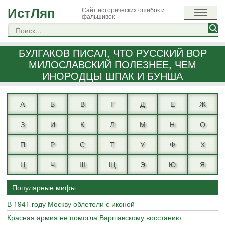
ИстЛяп
Сайт исторических ошибок и
фальшивок
БУЛГАКОВ ПИСАЛ, ЧТО РУССКИЙ ВОР
МИЛОСЛАВСКИЙ ПОЛЕЗНЕЕ, ЧЕМ
ИНОРОДЦЫ ШПАК И БУНША
А
Б
В
Г
Д
Е
Ж
З
И
К
Л
М
Н
О
П
Р
С
Т
У
Ф
Х
Ц
Ч
Ш
Щ
Э
Ю
Я
Популярные мифы
В 1941 году Москву облетели с иконой
Красная армия не помогла Варшавскому восстанию