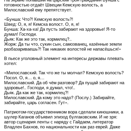
готовностью отдаёт Швеции Кемскую волость, а
Милославский ему препятствует.
«Бунша: Что?! Кемскую волость?!
Швед: О, я, я! Кемска волост. О, я, я!
Бунша: Ха-ха-ха! Да пусть забирают на здоровье! Я-то
думал! Господи.
Дьяк: Как же это так, кормилец?..
Жорж: Да ты что, сукин сын, самозванец, казённые земли
разбазариваешь?! Так никаких волостей не напасёшься!»
В пьесе уголовный элемент на интересы державы плевать
хотел:
«Милославский. Так что же ты молчал? Кемскую волость?
Посол. О, я… о, я…
Милославский. Да об чём разговор? Да пущай забирают на
здоровье!.. Господи, я думал, что!..
Дьяк. Да как же так, кормилец?!
Милославский. Да кому это надо? (Послу.) Забирайте,
забирайте, царь согласен. Гут».
Патриотом-государственником вора сделали киношники, а
шулер Каганов объявил эпизод булгаковским. И не зря:
автор сценария ленты с наряду с Гайдаем, литератор
Владлен Бахнов, по национальности как раз еврей. Даже