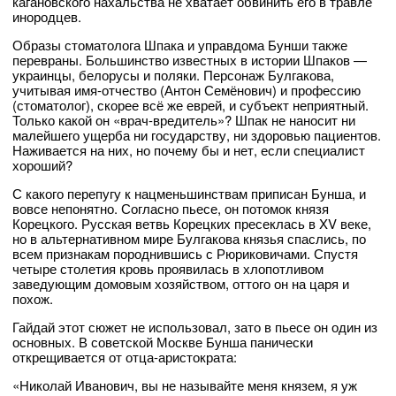
кагановского нахальства не хватает обвинить его в травле
инородцев.
Образы стоматолога Шпака и управдома Бунши также
перевраны. Большинство известных в истории Шпаков —
украинцы, белорусы и поляки. Персонаж Булгакова,
учитывая имя-отчество (Антон Семёнович) и профессию
(стоматолог), скорее всё же еврей, и субъект неприятный.
Только какой он «врач-вредитель»? Шпак не наносит ни
малейшего ущерба ни государству, ни здоровью пациентов.
Наживается на них, но почему бы и нет, если специалист
хороший?
С какого перепугу к нацменьшинствам приписан Бунша, и
вовсе непонятно. Согласно пьесе, он потомок князя
Корецкого. Русская ветвь Корецких пресеклась в XV веке,
но в альтернативном мире Булгакова князья спаслись, по
всем признакам породнившись с Рюриковичами. Спустя
четыре столетия кровь проявилась в хлопотливом
заведующим домовым хозяйством, оттого он на царя и
похож.
Гайдай этот сюжет не использовал, зато в пьесе он один из
основных. В советской Москве Бунша панически
открещивается от отца-аристократа:
«Николай Иванович, вы не называйте меня князем, я уж