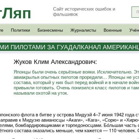
тЛяп
Сайт исторических ошибок и
фальшивок
те
Политики
Бизнесмены
Журналисты
Военные
Учё
МИ ПИЛОТАМИ ЗА ГУАДАЛКАНАЛ АМЕРИКАН
Жуков Клим Александрович:
Японцы были очень серьёзные вояки. Исключительно. Это
авиакрылья опытных пилотов проредили… Японцы не успе
состава, который у них был перед войной и в начале войны
привыкли готовить. Очень понизился класс пилотов и та
называли охотой на уток.
японского флота в битве у острова Мидуэй 4–7 июня 1942 года
Направив к Мидуэю авианосцы «Акаги», «Кага», «Сорю» и «Хирю»
елями, бомбардировщиками и торпедоносцами. Бóльшая часть с
ётного состава оказались меньше, чем кажется — 110 человек.