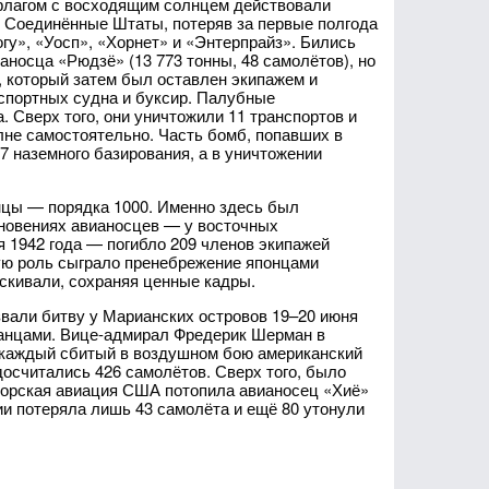
 флагом с восходящим солнцем действовали
. Соединённые Штаты, потеряв за первые полгода
гу», «Уосп», «Хорнет» и «Энтерпрайз». Бились
аносца «Рюдзё» (13 773 тонны, 48 самолётов), но
, который затем был оставлен экипажем и
анспортных судна и буксир. Палубные
 Сверх того, они уничтожили 11 транспортов и
не самостоятельно. Часть бомб, попавших в
7 наземного базирования, а в уничтожении
нцы — порядка 1000. Именно здесь был
кновениях авианосцев — у восточных
я 1942 года — погибло 209 членов экипажей
ую роль сыграло пренебрежение японцами
скивали, сохраняя ценные кадры.
азвали битву у Марианских островов 19–20 июня
ранцами. Вице-адмирал Фредерик Шерман в
а каждый сбитый в воздушном бою американский
осчитались 426 самолётов. Сверх того, было
 Морская авиация США потопила авианосец «Хиё»
рии потеряла лишь 43 самолёта и ещё 80 утонули