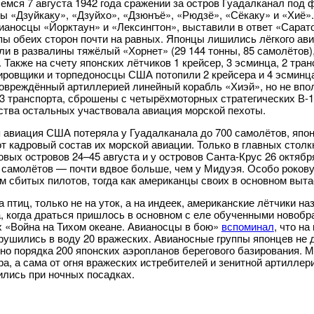
емся 7 августа 1942 года сражении за остров Гуадалканал под
ы «Дзуйкаку», «Дзуйхо», «Дзюнъё», «Рюдзё», «Сёкаку» и «Хиё»
ианосцы «Йорктаун» и «Лексингтон», выставили в ответ «Сарато
пы обеих сторон почти на равных. Японцы лишились лёгкого ави
ли в развалины тяжёлый «Хорнет» (29 144 тонны, 85 самолётов)
. Также на счету японских лётчиков 1 крейсер, 3 эсминца, 2 тр
ровщики и торпедоносцы США потопили 2 крейсера и 4 эсминца.
овреждённый артиллерией линейный корабль «Хиэй», но не впол
 3 транспорта, сброшены с четырёхмоторных стратегических В-1
тва остальных участвовала авиация морской пехоты.
 авиация США потеряла у Гуадалканала до 700 самолётов, япо
т кадровый состав их морской авиации. Только в главных стол
вых островов 24–45 августа и у островов Санта-Крус 26 октябр
 самолётов — почти вдвое больше, чем у Мидуэя. Особо роков
м сбитых пилотов, тогда как американцы своих в основном выта
а птиц, только не на уток, а на индеек, американские лётчики н
а, когда драться пришлось в основном с еле обученными новоб
 «Война на Тихом океане. Авианосцы в бою»
вспоминал
, что н
рушились в воду 20 вражеских. Авианосные группы японцев не д
но порядка 200 японских аэропланов берегового базирования.
ера, а сама от огня вражеских истребителей и зенитной артилле
ились при ночных посадках.