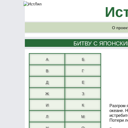
Ис
О проек
БИТВУ С ЯПОНСКИ
А
Б
В
Г
Д
Е
Ж
З
И
К
Разгром 
океане. 
истребит
Л
М
Потери л
Н
О