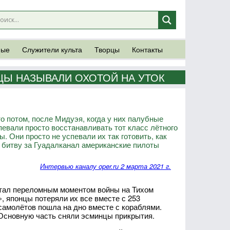
ные
Служители культа
Творцы
Контакты
ЦЫ НАЗЫВАЛИ ОХОТОЙ НА УТОК
 потом, после Мидуэя, когда у них палубные
вали просто восстанавливать тот класс лётного
. Они просто не успевали их так готовить, как
м битву за Гуадалканал американские пилоты
Интервью каналу oper.ru 2 марта 2021 г.
 стал переломным моментом войны на Тихом
, японцы потеряли их все вместе с 253
амолётов пошла на дно вместе с кораблями.
 Основную часть сняли эсминцы прикрытия.