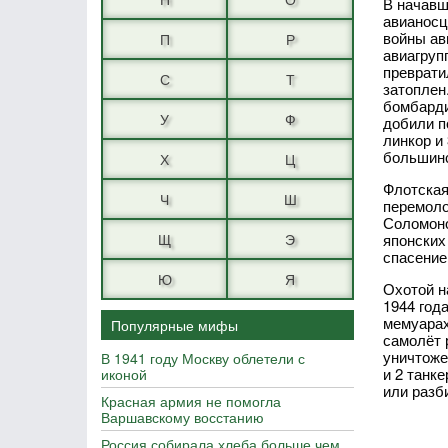
В начавш
авианосц
войны ав
П
Р
авиагруп
преврати
С
Т
затоплен
бомбарди
У
Ф
добили п
линкор и
большинс
Х
Ц
Флотская
Ч
Ш
перемоло
Соломоно
Щ
Э
японских
спасение
Ю
Я
Охотой н
1944 год
мемуарах
Популярные мифы
самолёт 
уничтоже
В 1941 году Москву облетели с
и 2 танк
иконой
или разб
Красная армия не помогла
Варшавскому восстанию
Россия собирала хлеба больше чем