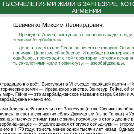
ТЫСЯЧЕЛЕТИЯМИ ЖИЛИ В ЗАНГЕЗУРЕ, КО
АРМЕНИИ
Шевченко Максим Леонардович:
― Президент Алиев, выступая на военном параде, среди
землями Азербайджана…
― Дело в том, что про Севан он ничего не говорил. Он упо
понимаю. Царствие ей небесное. И вообще по материнско
ошибаюсь, происходит с той территории, которая сегодня
тысячелетиями жили тюрки-огузы — азербайджанцы.
 традиционно врёт. Выступая на VI съезде правящей партии «
торические земли — Иреванское ханство, Зенгезур, Гёйче, об э
сь мир». Гёйче — это азербайджанское название озера Севан и А
зербайджана именно его.
ама Алиева действительно из Зангезура (он же Сюникская обла
вились на свет в сюникских сёлах Джамартли (ныне Танаат) и Ур
жанцы тысячелетиями там не жили, поскольку в столь давние в
зербайджанцев — отделившиеся от огузов сельджуки — вторгали
и его в 1170 году, то есть менее одной тысячи лет назад. Одна
о от прочих тюрок, оставалось ещё много столетий.