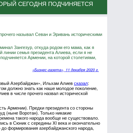
ТОРЫЙ СЕГОДНЯ ПОДЧИНЯЕТСЯ
 прочего называл Севан и Эривань историческими
минал Зангезур, откуда родом его мама, как я
й линии семья президента Алиева, если я не
 подчиняется Армении, на которой столетиями,
«Бизнес-газета», 11 декабря 2020 г.
Новый Азербайджан», Ильхам Алиев
сказал
:
том должно знать как наше молодое поколение,
лиев в числе прочего назвал исторической
сть Армении). Предки президента со стороны
уд (ныне Воротан). Только никакие
ремена такого народа вообще не существовало.
сь в Сюник с середины XI века и окончательно
ко до формирования азербайджанского народа,