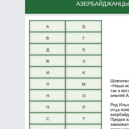
АЗЕРБАЙДЖАНЦЫ 
А
Б
В
Г
Д
Е
Ж
З
И
К
Шевченко
Л
М
«Наши ис
так и ве
землёй А
Н
О
Род Ильх
П
Р
отца поя
азербайд
С
Т
Предки а
завоевал
отличног