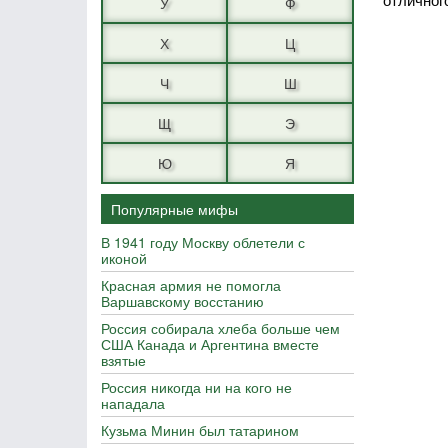
У
Ф
Х
Ц
Ч
Ш
Щ
Э
Ю
Я
Популярные мифы
В 1941 году Москву облетели с
иконой
Красная армия не помогла
Варшавскому восстанию
Россия собирала хлеба больше чем
США Канада и Аргентина вместе
взятые
Россия никогда ни на кого не
нападала
Кузьма Минин был татарином