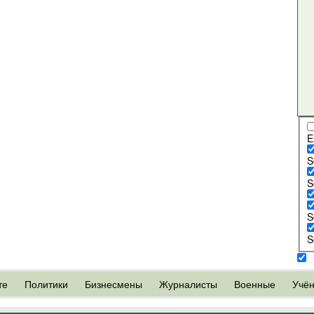
E
S
S
S
S
те
Политики
Бизнесмены
Журналисты
Военные
Учё