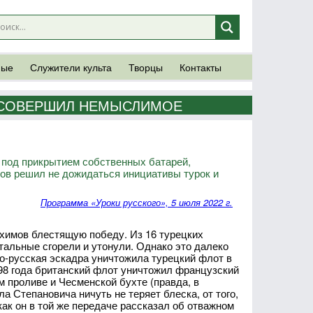
ные
Служители культа
Творцы
Контакты
В СОВЕРШИЛ НЕМЫСЛИМОЕ
 под прикрытием собственных батарей,
мов решил не дожидаться инициативы турок и
Программа «Уроки русского», 5 июля 2022 г.
ахимов блестящую победу. Из 16 турецких
тальные сгорели и утонули. Однако это далеко
нко-русская эскадра уничтожила турецкий флот в
798 года британский флот уничтожил французский
м проливе и Чесменской бухте (правда, в
а Степановича ничуть не теряет блеска, от того,
как он в той же передаче рассказал об отважном