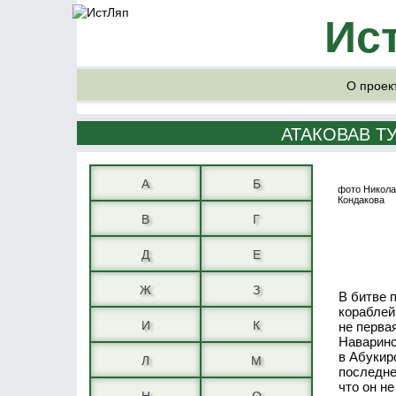
Ис
О проек
АТАКОВАВ Т
А
Б
фото Никола
Кондакова
В
Г
Д
Е
Ж
З
В битве 
кораблей
И
К
не перва
Наваринс
в Абукир
Л
М
последне
что он н
Н
О