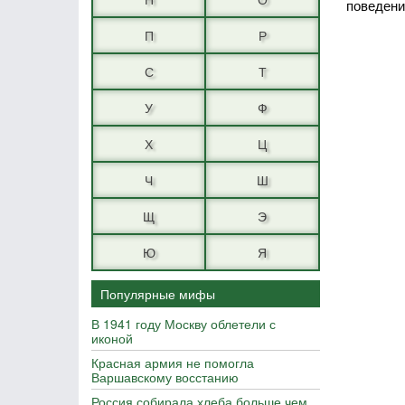
поведени
П
Р
С
Т
У
Ф
Х
Ц
Ч
Ш
Щ
Э
Ю
Я
Популярные мифы
В 1941 году Москву облетели с
иконой
Красная армия не помогла
Варшавскому восстанию
Россия собирала хлеба больше чем