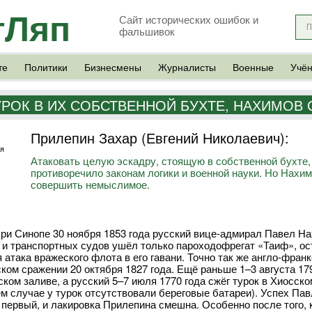
тЛяп
Сайт исторических ошибок и
фальшивок
те
Политики
Бизнесмены
Журналисты
Военные
Учё
УРОК В ИХ СОБСТВЕННОЙ БУХТЕ, НАХИМО
Прилепин Захар (Евгений Николаевич):
я
Атаковать целую эскадру, стоящую в собственной бухте,
противоречило законам логики и военной науки. Но Нахи
совершить немыслимое.
при Синопе 30 ноября 1853 года русский вице-адмирал Павел Н
 и транспортных судов ушёл только пароходофрегат «Таиф», ос
я атака вражеского флота в его гавани. Точно так же англо-фра
ком сражении 20 октября 1827 года. Ещё раньше 1–3 августа 1
ском заливе, а русский 5–7 июля 1770 года сжёг турок в Хиосско
м случае у турок отсутствовали береговые батареи). Успех Павл
е первый, и лакировка Прилепина смешна. Особенно после того, 