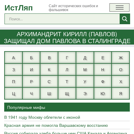
ИстЛяп
Сайт исторических ошибок и
фальшивок
АРХИМАНДРИТ КИРИЛЛ (ПАВЛОВ)
ЗАЩИЩАЛ ДОМ ПАВЛОВА В СТАЛИНГРАДЕ
А
Б
В
Г
Д
Е
Ж
З
И
К
Л
М
Н
О
П
Р
С
Т
У
Ф
Х
Ц
Ч
Ш
Щ
Э
Ю
Я
Популярные мифы
В 1941 году Москву облетели с иконой
Красная армия не помогла Варшавскому восстанию
Россия собирала хлеба больше чем США Канада и Аргентина