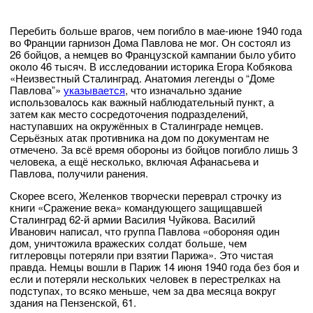
Перебить больше врагов, чем погибло в мае-июне 1940 года
во Франции гарнизон Дома Павлова не мог. Он состоял из
26 бойцов, а немцев во Французской кампании было убито
около 46 тысяч. В исследовании историка Егора Кобякова
«Неизвестный Сталинград. Анатомия легенды о “Доме
Павловаˮ»
указывается
, что изначально здание
использовалось как важный наблюдательный пункт, а
затем как место сосредоточения подразделений,
наступавших на окружённых в Сталинграде немцев.
Серьёзных атак противника на дом по документам не
отмечено. За всё время обороны из бойцов погибло лишь 3
человека, а ещё несколько, включая Афанасьева и
Павлова, получили ранения.
Скорее всего, Желенков творчески переврал строчку из
книги «Сражение века» командующего защищавшей
Сталинград 62-й армии Василия Чуйкова. Василий
Иванович написал, что группа Павлова «обороняя один
дом, уничтожила вражеских солдат больше, чем
гитлеровцы потеряли при взятии Парижа». Это чистая
правда. Немцы вошли в Париж 14 июня 1940 года без боя и
если и потеряли нескольких человек в перестрелках на
подступах, то всяко меньше, чем за два месяца вокруг
здания на Пензенской, 61.