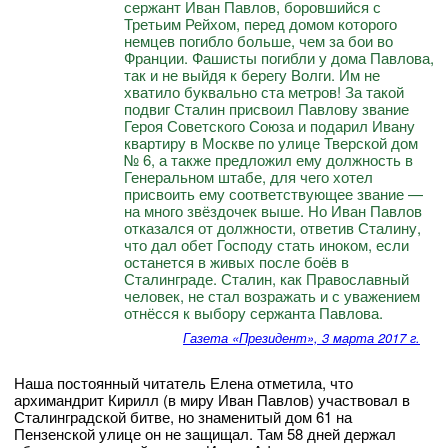
сержант Иван Павлов, боровшийся с
Третьим Рейхом, перед домом которого
немцев погибло больше, чем за бои во
Франции. Фашисты погибли у дома Павлова,
так и не выйдя к берегу Волги. Им не
хватило буквально ста метров! За такой
подвиг Сталин присвоил Павлову звание
Героя Советского Союза и подарил Ивану
квартиру в Москве по улице Тверской дом
№ 6, а также предложил ему должность в
Генеральном штабе, для чего хотел
присвоить ему соответствующее звание —
на много звёздочек выше. Но Иван Павлов
отказался от должности, ответив Сталину,
что дал обет Господу стать иноком, если
останется в живых после боёв в
Сталинграде. Сталин, как Православный
человек, не стал возражать и с уважением
отнёсся к выбору сержанта Павлова.
Газета «Президент», 3 марта 2017 г.
Наша постоянный читатель Елена отметила, что
архимандрит Кирилл (в миру Иван Павлов) участвовал в
Сталинградской битве, но знаменитый дом 61 на
Пензенской улице он не защищал. Там 58 дней держал