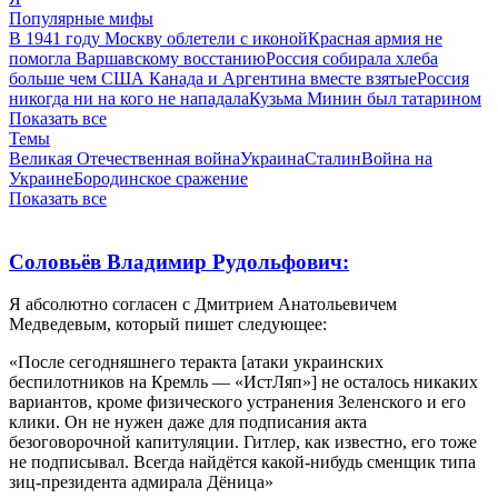
Популярные мифы
В 1941 году Москву облетели с иконой
Красная армия не
помогла Варшавскому восстанию
Россия собирала хлеба
больше чем США Канада и Аргентина вместе взятые
Россия
никогда ни на кого не нападала
Кузьма Минин был татарином
Показать все
Темы
Великая Отечественная война
Украина
Сталин
Война на
Украине
Бородинское сражение
Показать все
Соловьёв Владимир Рудольфович:
Я абсолютно согласен с Дмитрием Анатольевичем
Медведевым, который пишет следующее:
«После сегодняшнего теракта [атаки украинских
беспилотников на Кремль — «ИстЛяп»] не осталось никаких
вариантов, кроме физического устранения Зеленского и его
клики. Он не нужен даже для подписания акта
безоговорочной капитуляции. Гитлер, как известно, его тоже
не подписывал. Всегда найдётся какой-нибудь сменщик типа
зиц-президента адмирала Дёница»