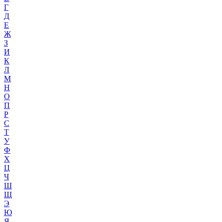
Г
Д
Е
Ж
З
И
К
Л
М
Н
О
П
Р
С
Т
У
Ф
Х
Ц
Ч
Ш
Щ
Э
Ю
Я