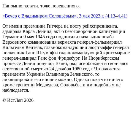
Напомню, кстати, тоже повешенного.
«Вечер с Владимиром Соловьёвым», 3 мая 2023 г. (4.13–4.41)
От имени преемника Гитлера на посту рейхспрезидента,
адмирала Карла Дёница, акт о безоговорочной капитуляции
Германии 9 мая 1945 года подписали начальник штаба
Верховного командования вермахта генерал-фельдмаршал
Вильгельм Кейтель, главнокомандующий люфтваффе генерал-
полковник Ганс Штумпф и главнокомандующий кригсмарине
генерал-адмирал Ганс фон Фридебург. На Нюрнбергском
процессе Дёниц получил 10 лет, был освобождён и скончался
естественной смертью 24 декабря 1980 года. Что касается
президента Украины Владимира Зеленского, то
ликвидировать его вполне можно. Однако пока что ничего
кроме трепотни Медведева, Соловьёва и им подобным не
наблюдается.
© ИстЛяп 2026