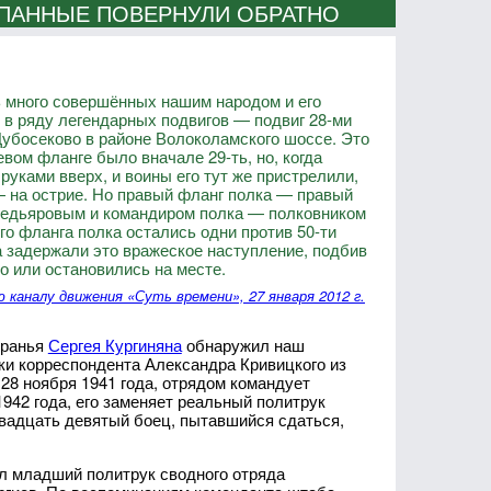
ОПАННЫЕ ПОВЕРНУЛИ ОБРАТНО
нь много совершённых нашим народом и его
 в ряду легендарных подвигов — подвиг 28-ми
убосеково в районе Волоколамского шоссе. Это
вом фланге было вначале 29-ть, но, когда
руками вверх, и воины его тут же пристрелили,
— на острие. Но правый фланг полка — правый
медьяровым и командиром полка — полковником
о фланга полка остались одни против 50-ти
са задержали это вражеское наступление, подбив
но или остановились на месте.
 каналу движения «Суть времени», 27 января 2012 г.
вранья
Сергея Кургиняна
обнаружил наш
ки корреспондента Александра Кривицкого из
 28 ноября 1941 года, отрядом командует
942 года, его заменяет реальный политрук
 Двадцать девятый боец, пытавшийся сдаться,
л младший политрук сводного отряда