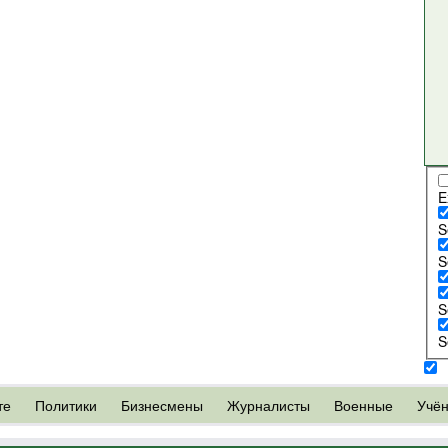
E
S
S
S
S
те
Политики
Бизнесмены
Журналисты
Военные
Учё