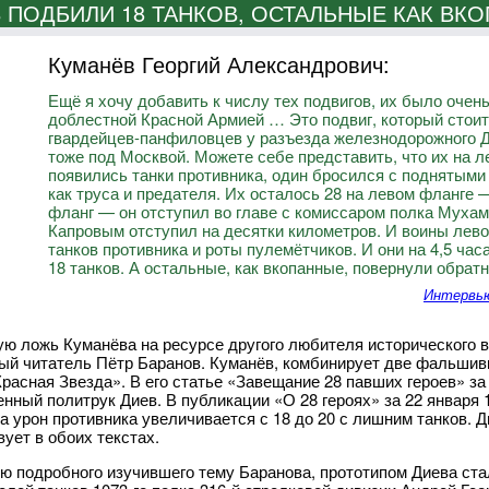
 ПОДБИЛИ 18 ТАНКОВ, ОСТАЛЬНЫЕ КАК ВК
Куманёв Георгий Александрович:
Ещё я хочу добавить к числу тех подвигов, их было оче
доблестной Красной Армией … Это подвиг, который стоит
гвардейцев-панфиловцев у разъезда железнодорожного Д
тоже под Москвой. Можете себе представить, что их на ле
появились танки противника, один бросился с поднятыми 
как труса и предателя. Их осталось 28 на левом фланге 
фланг — он отступил во главе с комиссаром полка Муха
Капровым отступил на десятки километров. И воины левог
танков противника и роты пулемётчиков. И они на 4,5 ча
18 танков. А остальные, как вкопанные, повернули обрат
Интервью
ю ложь Куманёва на ресурсе другого любителя исторического 
ый читатель Пётр Баранов. Куманёв, комбинирует две фальшив
Красная Звезда». В его статье «Завещание 28 павших героев» за
ный политрук Диев. В публикации «О 28 героях» за 22 января 1
 а урон противника увеличивается с 18 до 20 с лишним танков.
вует в обоих текстах.
ю подробного изучившего тему Баранова, прототипом Диева ста