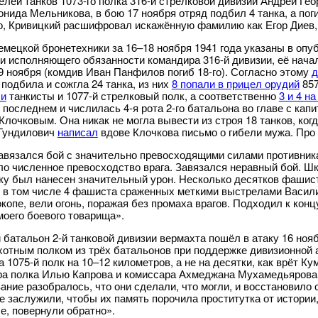
елей танков 1073-го полка 316-й стрелковой дивизии Андрей Ге
онида Мельникова, в бою 17 ноября отряд подбил 4 танка, а по
, Кривицкий расшифровал искажённую фамилию как Егор Диев, 
емецкой бронетехники за 16–18 ноября 1941 года указаны в о
и исполняющего обязанности командира 316-й дивизии, её нача
9 ноября (комдив Иван Панфилов погиб 18-го). Согласно этому
д
 подбила и сожгла 24 танка, из них
8 попали в прицел орудий
857
ли
танкисты и 1077-й стрелковый полк, а соответственно
3 и 4 на
 последнем и числилась 4-я рота 2-го батальона во главе с ка
Клочковым. Она никак не могла вывести из строя 18 танков, когд
Гундилович
написал
вдове Клочкова письмо о гибели мужа. Про 
авязался бой с значительно превосходящими силами противника
ло численное превосходство врага. Завязался неравный бой. 
ку был нанесен значительный урон. Несколько десятков фашис
 в том числе 4 фашиста сраженных меткими выстрелами Василия
окопе, вели огонь, поражая без промаха врагов. Подходил к конц
моего боевого товарища».
 батальон 2-й танковой дивизии вермахта пошёл в атаку 16 ноя
хотным полком из трёх батальонов при поддержке дивизионной а
 1075-й полк на 10–12 километров, а не на десятки, как врёт Ку
а полка Илью Капрова и комиссара Ахмеджана Мухамедьярова о
ание разобралось, что они сделали, что могли, и восстановило
не заслужили, чтобы их память порочила проститутка от истории
е, повернули обратно».