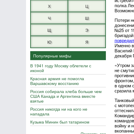
истребит
полка Ле
Х
Ц
Возможно
Ч
Ш
Потери н
донесени
Щ
Э
№25 от 1
бригадой
повреди
Ю
Я
Именно в
Василий 
декабря 
Популярные мифы
«Утром з
В 1941 году Москву облетели с
не смути
иконой
противни
Красная армия не помогла
фронтом,
Варшавскому восстанию
в одном 
сразила 
Россия собирала хлеба больше чем
США Канада и Аргентина вместе
Танковый
взятые
с мотопе
Россия никогда ни на кого не
оттеснила
нападала
Командир
командов
Кузьма Минин был татарином
войну и 
вкопанны
Показать все