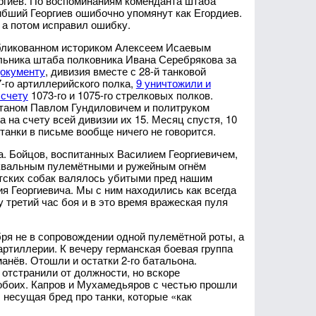
оргиев. По воспоминаниям коменданта штаба
гибший Георгиев ошибочно упомянут как Егордиев.
а потом исправил ошибку.
публикованном историком Алексеем Исаевым
льника штаба полковника Ивана Серебрякова за
окументу
, дивизия вместе с 28-й танковой
-го артиллерийского полка,
9 уничтожили и
 счету
1073-го и 1075-го стрелковых полков.
питаном Павлом Гундиловичем и политруком
а на счету всей дивизии их 15. Месяц спустя, 10
танки в письме вообще ничего не говорится.
. Бойцов, воспитанных Василием Георгиевичем,
Шквальным пулемётными и ружейным огнём
тских собак валялось убитыми пред нашим
 Георгиевича. Мы с ним находились как всегда
у третий час боя и в это время вражеская пуля
бря не в сопровождении одной пулемётной роты, а
ртиллерии. К вечеру германская боевая группа
манёв. Отошли и остатки 2-го батальона.
тстранили от должности, но вскоре
 обоих. Капров и Мухамедьяров с честью прошли
, несущая бред про танки, которые «как