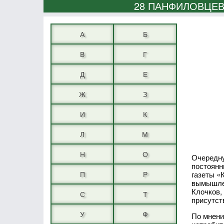
28 ПАНФИЛОВЦЕВ
А
Б
В
Г
Д
Е
Ж
З
И
К
Л
М
Н
О
Очередну
постоянн
П
Р
газеты «
вымышлен
Клочков,
С
Т
присутст
У
Ф
По мнени