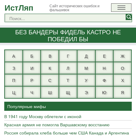
ИстЛяп
Сайт исторических ошибок и
фальшивок
БЕЗ БАНДЕРЫ ФИДЕЛЬ КАСТРО НЕ
ПОБЕДИЛ БЫ
А
Б
В
Г
Д
Е
Ж
З
И
К
Л
М
Н
О
П
Р
С
Т
У
Ф
Х
Ц
Ч
Ш
Щ
Э
Ю
Я
Популярные мифы
В 1941 году Москву облетели с иконой
Красная армия не помогла Варшавскому восстанию
Россия собирала хлеба больше чем США Канада и Аргентина