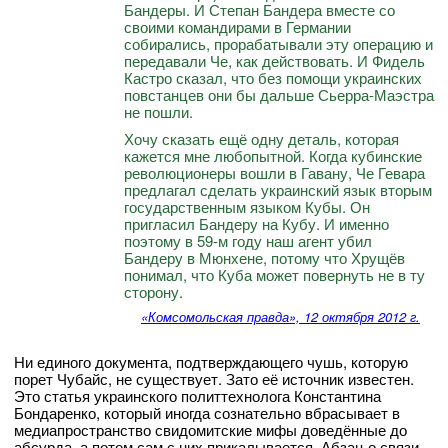
Бандеры. И Степан Бандера вместе со
своими командирами в Германии
собирались, прорабатывали эту операцию и
передавали Че, как действовать. И Фидель
Кастро сказал, что без помощи украинских
повстанцев они бы дальше Сьерра-Маэстра
не пошли.
Хочу сказать ещё одну деталь, которая
кажется мне любопытной. Когда кубинские
революционеры вошли в Гавану, Че Гевара
предлагал сделать украинский язык вторым
государственным языком Кубы. Он
пригласил Бандеру на Кубу. И именно
поэтому в 59-м году наш агент убил
Бандеру в Мюнхене, потому что Хрущёв
понимал, что Куба может повернуть не в ту
сторону.
«Комсомольская правда», 12 октября 2012 г.
Ни единого документа, подтверждающего чушь, которую
порет Чубайс, не существует. Зато её источник известен.
Это статья украинского политтехнолога Константина
Бондаренко, который иногда сознательно вбрасывает в
медиапространство свидомитские мифы доведённые до
абсурда, а потом сам с них прикалывается. Абзац о связи