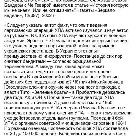
Бандеры с Че Геварой имеется в статье «История которую
мы не знаем. Или не хотим знать?» газеты «Зеркало
недели», 12(387), 2002 г.
«Следует указать на тот факт, что опыт ведения
партизанских операций УПА активно изучался и изучается
за рубежом. В США опыт УПА изучают курсанты военной
академии. Эрнесто Че Гевара в одном из интервью заявил,
что учился ведению партизанской войны на примере
украинских повстанцев. В Украине этот опыт
преимущественно игнорируется. Повстанцев до сих пор
считают бандитами — согласно официальной
терминологии. А между тем, какая армия может
похвастаться тем, что в течение десяти лет после
окончания Второй мировой войны могла вести боевые
действия без поддержки извне? Чётники Михайловича в
Югославии сложили оружие через год после прихода к
власти Тито. «Зелёные братья» в Прибалтике держались
два года. АК и ОН в Польше — также два года. УПА
оказалась устойчивой. И даже гибель 5 марта 1950
главнокомандующего УПА генерала Романа Шухевича не
привела к полному уничтожению УПА — она к тому времени
уже действовала отдельными группами. Последний бой
УПА с органами советской милиции зафиксирован в 1961!
По разным оценкам, численность бойцов УПА составляла
от 30 до 100 000 человек. Большинство их погибли в боях