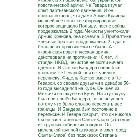
повстанческой армии. Че Гевара изучал
опыт партизанского движения. И он
прекрасно знал, что даже Армия Крайова,
мощнейшее польское формирование,
которое защищало Польшу, после войны
продержалась 2 года. Чекисты уничтожили
Армию Крайова, она исчезла. В Прибалтике
«лесные братья» продержались 2 года, и
больше их практически не было. А
украинская повстанческая армия
действовала на протяжении 10 лет. И
отряды НКВД, чекистов не могли ничего
сделать. И Степан Бандера очень был
уважаем Че Геварой, они вступили в
переписку. Фидель Кастро вместе в Че
Геварой, со своими друзьями в декабре 56-
го года высадился на Кубе. Он шёл из
Мексики на шхуне на Кубу. На эту шхуну
был приглашён Бандера, но он не успел,
потому что было сложно переехать все
границы. И Бандера был постоянно в
переписке. И Гевара говорит, что он никогда
бы не взял гарнизон Санта-Клара (это один
из крупных кубинских городов. Он
маленькой группой атаковал и взял город
Санта-Клара) без подсказок Степана