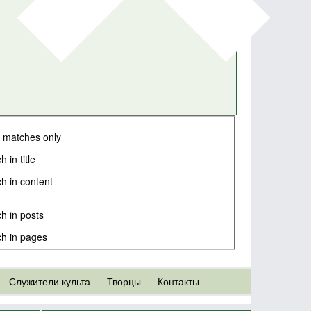
 matches only
 in title
h in content
h in posts
h in pages
Служители культа
Творцы
Контакты