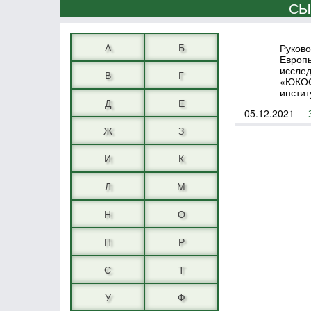
СЫ
А
Б
Руково
Европы
исслед
В
Г
«ЮКОС»
инстит
Д
Е
05.12.2021
Ж
З
И
К
Л
М
Н
О
П
Р
С
Т
У
Ф