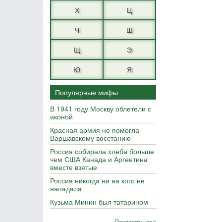
Х
Ц
Ч
Ш
Щ
Э
Ю
Я
Популярные мифы
В 1941 году Москву облетели с
иконой
Красная армия не помогла
Варшавскому восстанию
Россия собирала хлеба больше
чем США Канада и Аргентина
вместе взятые
Россия никогда ни на кого не
нападала
Кузьма Минин был татарином
Показать все