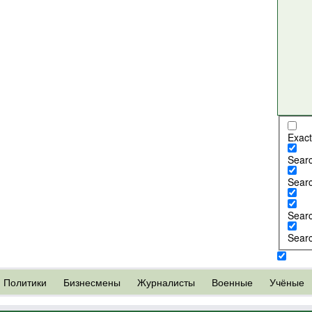
Exact
Search
Searc
Searc
Searc
Политики
Бизнесмены
Журналисты
Военные
Учёные