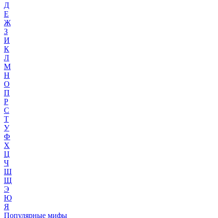
Д
Е
Ж
З
И
К
Л
М
Н
О
П
Р
С
Т
У
Ф
Х
Ц
Ч
Ш
Щ
Э
Ю
Я
Популярные мифы