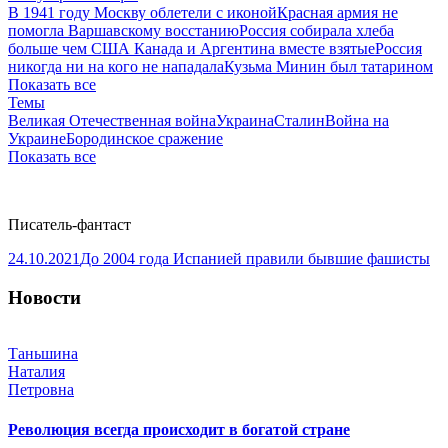
В 1941 году Москву облетели с иконой
Красная армия не
помогла Варшавскому восстанию
Россия собирала хлеба
больше чем США Канада и Аргентина вместе взятые
Россия
никогда ни на кого не нападала
Кузьма Минин был татарином
Показать все
Темы
Великая Отечественная война
Украина
Сталин
Война на
Украине
Бородинское сражение
Показать все
Писатель-фантаст
24.10.2021
До 2004 года Испанией правили бывшие фашисты
Новости
Таньшина
Наталия
Петровна
Революция всегда происходит в богатой стране