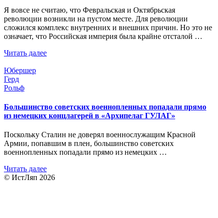
Я вовсе не считаю, что Февральская и Октябрьская
революции возникли на пустом месте. Для революции
сложился комплекс внутренних и внешних причин. Но это не
означает, что Российская империя была крайне отсталой …
Читать далее
Юбершер
Герд
Рольф
Большинство советских военнопленных попадали прямо
из немецких концлагерей в «Архипелаг ГУЛАГ»
Поскольку Сталин не доверял военнослужащим Красной
Армии, попавшим в плен, большинство советских
военнопленных попадали прямо из немецких …
Читать далее
© ИстЛяп 2026