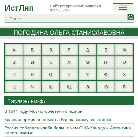
ИстЛяп
Сайт исторических ошибок и
фальшивок
ПОГОДИНА ОЛЬГА СТАНИСЛАВОВНА
А
Б
В
Г
Д
Е
Ж
З
И
К
Л
М
Н
О
П
Р
С
Т
У
Ф
Х
Ц
Ч
Ш
Щ
Э
Ю
Я
Популярные мифы
В 1941 году Москву облетели с иконой
Красная армия не помогла Варшавскому восстанию
Россия собирала хлеба больше чем США Канада и Аргентина
вместе взятые